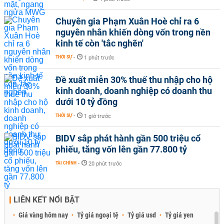
Chuyên gia Phạm Xuân Hoè chỉ ra 6
nguyên nhân khiến dòng vốn trong nền
kinh tế còn 'tắc nghẽn'
THỜI SỰ
-
1 phút trước
Đề xuất miễn 30% thuế thu nhập cho hộ
kinh doanh, doanh nghiệp có doanh thu
dưới 10 tỷ đồng
THỜI SỰ
-
1 giờ trước
BIDV sắp phát hành gần 500 triệu cổ
phiếu, tăng vốn lên gần 77.800 tỷ
TÀI CHÍNH
-
20 phút trước
LIÊN KẾT NỔI BẬT
Giá vàng hôm nay
Tỷ giá ngoại tệ
Tỷ giá usd
Tỷ giá yen