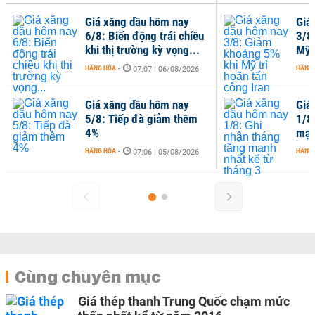
Giá xăng dầu hôm nay
Giá
6/8: Biến động trái chiều
3/8
khi thị trường kỳ vọng...
Mỹ 
HÀNG HÓA
-
HÀNG
07:07 | 06/08/2026
Giá xăng dầu hôm nay
Giá
5/8: Tiếp đà giảm thêm
1/8
4%
mạn
HÀNG HÓA
-
HÀNG
07:06 | 05/08/2026
Cùng chuyên mục
Giá thép thanh Trung Quốc chạm mức