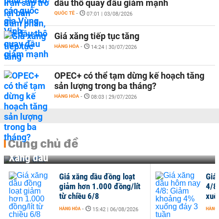
dầu thô quay đầu giảm mạnh
QUỐC TẾ
-
07:01 | 03/08/2026
Giá xăng tiếp tục tăng
HÀNG HÓA
-
14:24 | 30/07/2026
OPEC+ có thể tạm dừng kế hoạch tăng
sản lượng trong ba tháng?
HÀNG HÓA
-
08:03 | 29/07/2026
Cùng chủ đề
Xăng dầu
Giá xăng dầu đồng loạt
Giá
giảm hơn 1.000 đồng/lít
4/8
từ chiều 6/8
xuố
HÀNG HÓA
-
HÀNG
15:42 | 06/08/2026