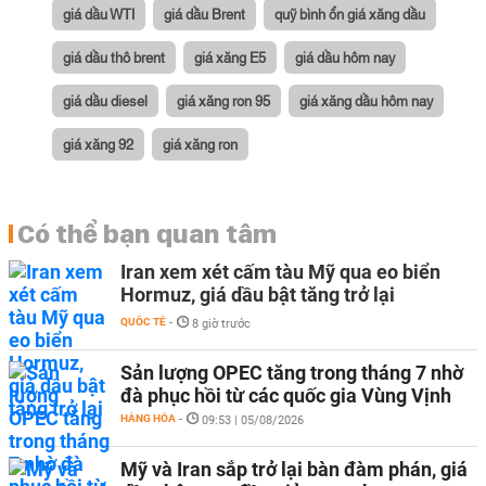
giá dầu WTI
giá dầu Brent
quỹ bình ổn giá xăng dầu
giá dầu thô brent
giá xăng E5
giá dầu hôm nay
giá dầu diesel
giá xăng ron 95
giá xăng dầu hôm nay
giá xăng 92
giá xăng ron
Có thể bạn quan tâm
Iran xem xét cấm tàu Mỹ qua eo biển
Hormuz, giá dầu bật tăng trở lại
QUỐC TẾ
-
8 giờ trước
Sản lượng OPEC tăng trong tháng 7 nhờ
đà phục hồi từ các quốc gia Vùng Vịnh
HÀNG HÓA
-
09:53 | 05/08/2026
Mỹ và Iran sắp trở lại bàn đàm phán, giá