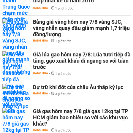
thấp nhất kể từ năm 2016
HÀNG HÓA
-
1 phút trước
Bảng giá vàng hôm nay 7/8 vàng SJC,
vàng nhẫn quay đầu giảm mạnh 1,7 triệu
đồng/lượng
HÀNG HÓA
-
1 giờ trước
Giá lúa gạo hôm nay 7/8: Lúa tươi tiếp đà
tăng, gạo xuất khẩu đi ngang so với tuần
trước
HÀNG HÓA
-
1 giờ trước
Dự trữ khí đốt của châu Âu thấp kỷ lục
HÀNG HÓA
-
3 giờ trước
Giá gas hôm nay 7/8 giá gas 12kg tại TP
HCM giảm bao nhiêu so với các khu vực
khác?
HÀNG HÓA
-
5 giờ trước