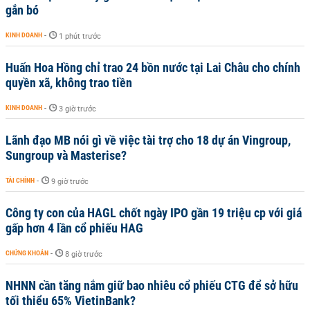
gắn bó
KINH DOANH
-
1 phút trước
Huấn Hoa Hồng chỉ trao 24 bồn nước tại Lai Châu cho chính
quyền xã, không trao tiền
KINH DOANH
-
3 giờ trước
Lãnh đạo MB nói gì về việc tài trợ cho 18 dự án Vingroup,
Sungroup và Masterise?
TÀI CHÍNH
-
9 giờ trước
Công ty con của HAGL chốt ngày IPO gần 19 triệu cp với giá
gấp hơn 4 lần cổ phiếu HAG
CHỨNG KHOÁN
-
8 giờ trước
NHNN cần tăng nắm giữ bao nhiêu cổ phiếu CTG để sở hữu
tối thiểu 65% VietinBank?