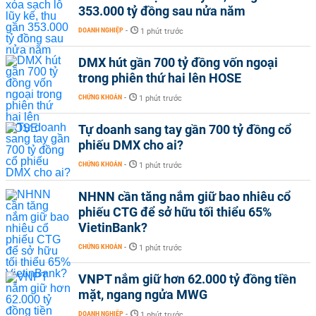
353.000 tỷ đồng sau nửa năm
DOANH NGHIỆP
-
1 phút trước
DMX hút gần 700 tỷ đồng vốn ngoại
trong phiên thứ hai lên HOSE
CHỨNG KHOÁN
-
1 phút trước
Tự doanh sang tay gần 700 tỷ đồng cổ
phiếu DMX cho ai?
CHỨNG KHOÁN
-
1 phút trước
NHNN cần tăng nắm giữ bao nhiêu cổ
phiếu CTG để sở hữu tối thiểu 65%
VietinBank?
CHỨNG KHOÁN
-
1 phút trước
VNPT nắm giữ hơn 62.000 tỷ đồng tiền
mặt, ngang ngửa MWG
DOANH NGHIỆP
-
1 phút trước