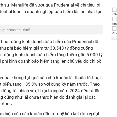
ch sử, Manulife đã vượt qua Prudential về chỉ tiêu lợi
ntial luôn là doanh nghiệp bảo hiểm lãi lớn nhất tại
u lợi nhuận sau thuế.
ừ hoạt động kinh doanh bảo hiểm của Prudential đã
thu phí bảo hiểm giảm từ 30.543 tỷ đồng xuống
oạt động kinh doanh bảo hiểm tăng thêm gần 5.000 tỷ
i phí kinh doanh bảo hiểm tăng lên chủ yếu do chi bồi
ential không tụt quá sâu nhờ khoản lãi thuần từ hoạt
t biến, tăng 185,3% so với cùng kỳ năm trước. Theo
t động tài chính vượt trội trong năm 2024 đến từ lãi
ăng cũng như lãi chưa thực hiện do đánh giá lại các
 đơn vị.
c hiện của các khoản đầu tư quỹ liên kết đơn vị đạt