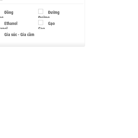
Đồng
Đường
Ethanol
Gạo
Gia súc - Gia cầm
Giấy
Gỗ
Hạt điều
Hồ tiêu - Hạt tiêu
Khí đốt
Kim loại khác
Mắc ca
Muối
Ngũ cốc
Nhựa - Hạt nhựa
Palladium
Phân bón