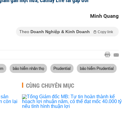
giảm gần một nửa, Cathay Life lãi gấp đôi
Minh Quang
Theo
Doanh Nghiệp & Kinh Doanh
Copy link
ểm
bảo hiểm nhân thọ
Prudential
bảo hiểm Prudential
CÙNG CHUYÊN MỤC