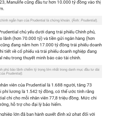
23, Manulife cũng đầu tư hơn 10.000 tỷ đồng vào thị
am.
chính ngắn hạn của Prudential là chứng khoán. (Ảnh:
Prudential
).
Prudential chủ yếu dưới dạng trái phiếu Chính phủ,
o lãnh (hơn 70.000 tỷ) và tiền gửi ngân hàng (hơn
y cũng đang nắm hơn 17.000 tỷ đồng trái phiếu doanh
chi tiết về cổ phiếu và trái phiếu doanh nghiệp đang
 nêu trong thuyết minh báo cáo tài chính.
h phủ bảo lãnh chiếm tỷ trọng lớn nhất trong danh mục đầu tư dài
ủa Prudential).
hân viên của Prudential là 1.688 người, tăng 73
 phí lương là 1.542 tỷ đồng, có thể ước tính rằng
ial chi cho mỗi nhân viên 77,8 triệu đồng. Mức chi
ưởng, hỗ trợ cho đại lý bảo hiểm.
hiệp lớn đã ban hành quyết định xử phạt đối với