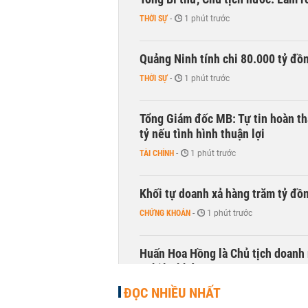
THỜI SỰ
-
1 phút trước
Quảng Ninh tính chi 80.000 tỷ đồ
THỜI SỰ
-
1 phút trước
Tổng Giám đốc MB: Tự tin hoàn th
tỷ nếu tình hình thuận lợi
TÀI CHÍNH
-
1 phút trước
Khối tự doanh xả hàng trăm tỷ đồ
CHỨNG KHOÁN
-
1 phút trước
Huấn Hoa Hồng là Chủ tịch doanh 
nghiệp khác
KINH DOANH
-
1 phút trước
ĐỌC NHIỀU NHẤT