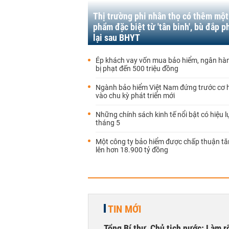
Thị trường phi nhân thọ có thêm một
phẩm đặc biệt từ 'tân binh', bù đắp p
lại sau BHYT
Ép khách vay vốn mua bảo hiểm, ngân hàn
bị phạt đến 500 triệu đồng
Ngành bảo hiểm Việt Nam đứng trước cơ 
vào chu kỳ phát triển mới
Những chính sách kinh tế nổi bật có hiệu l
tháng 5
Một công ty bảo hiểm được chấp thuận tă
lên hơn 18.900 tỷ đồng
TIN MỚI
Tổng Bí thư, Chủ tịch nước: Làm r