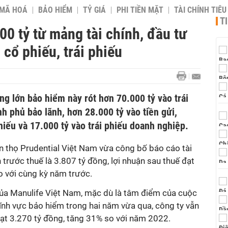
 MÃ HOÁ
BẢO HIỂM
TỶ GIÁ
PHI TIỀN MẶT
TÀI CHÍNH TIÊ
T
00 tỷ từ mảng tài chính, đầu tư
 cổ phiếu, trái phiếu
g lớn bảo hiểm này rót hơn 70.000 tỷ vào trái
h phủ bảo lãnh, hơn 28.000 tỷ vào tiền gửi,
iếu và 17.000 tỷ vào trái phiếu doanh nghiệp.
 thọ Prudential Việt Nam vừa công bố báo cáo tài
 trước thuế là 3.807 tỷ đồng, lợi nhuận sau thuế đạt
o với cùng kỳ năm trước.
của Manulife Việt Nam, mặc dù là tâm điểm của cuộc
ĩnh vực bảo hiểm trong hai năm vừa qua, công ty vẫn
đạt 3.270 tỷ đồng, tăng 31% so với năm 2022.