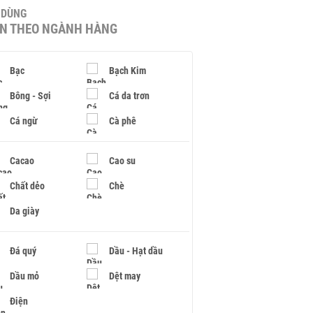
U DÙNG
IN THEO NGÀNH HÀNG
Bạc
Bạch Kim
Bông - Sợi
Cá da trơn
Cá ngừ
Cà phê
Cacao
Cao su
Chất dẻo
Chè
Da giày
Đá quý
Dầu - Hạt dầu
Dầu mỏ
Dệt may
Điện