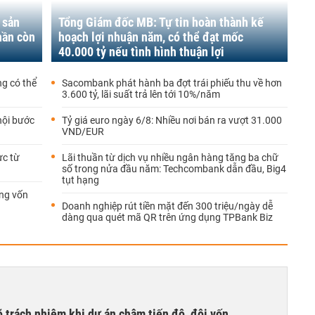
 sản
Tổng Giám đốc MB: Tự tin hoàn thành kế
hần còn
hoạch lợi nhuận năm, có thể đạt mốc
40.000 tỷ nếu tình hình thuận lợi
g có thể
Sacombank phát hành ba đợt trái phiếu thu về hơn
3.600 tỷ, lãi suất trả lên tới 10%/năm
hội bước
Tỷ giá euro ngày 6/8: Nhiều nơi bán ra vượt 31.000
VND/EUR
ực từ
Lãi thuần từ dịch vụ nhiều ngân hàng tăng ba chữ
số trong nửa đầu năm: Techcombank dẫn đầu, Big4
tụt hạng
ng vốn
Doanh nghiệp rút tiền mặt đến 300 triệu/ngày dễ
dàng qua quét mã QR trên ứng dụng TPBank Biz
õ trách nhiệm khi dự án chậm tiến độ, đội vốn