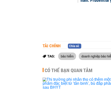
năm: Prudential 
TÀI CHÍNH
Chia sẻ
bảo hiểm
doanh nghiệp bảo hi
TAG:
CÓ THỂ BẠN QUAN TÂM