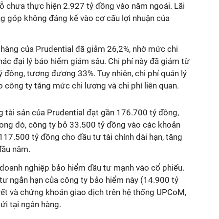
lỗ chưa thực hiện 2.927 tỷ đồng vào năm ngoái. Lãi
g góp không đáng kể vào cơ cấu lợi nhuận của
 hàng của Prudential đã giảm 26,2%, nhờ mức chi
khác đại lý bảo hiểm giảm sâu. Chi phí này đã giảm từ
 đồng, tương đương 33%. Tuy nhiên, chi phí quản lý
o công ty tăng mức chi lương và chi phí liên quan.
 tài sản của Prudential đạt gần 176.700 tỷ đồng,
rong đó, công ty bỏ 33.500 tỷ đồng vào các khoản
 117.500 tỷ đồng cho đầu tư tài chính dài hạn, tăng
 đầu năm.
t doanh nghiệp bảo hiểm đầu tư mạnh vào cổ phiếu.
ư ngắn hạn của công ty bảo hiểm này (14.900 tỷ
ết và chứng khoán giao dịch trên hệ thống UPCoM,
ửi tại ngân hàng.