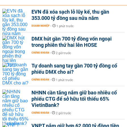
EVN đã xóa sạch lỗ lũy kế, thu gần
353.000 tỷ đồng sau nửa năm
DOANH NGHIỆP
-
1 phút trước
DMX hút gần 700 tỷ đồng vốn ngoại
trong phiên thứ hai lên HOSE
CHỨNG KHOÁN
-
2 giờ trước
Tự doanh sang tay gần 700 tỷ đồng cổ
phiếu DMX cho ai?
CHỨNG KHOÁN
-
1 phút trước
NHNN cần tăng nắm giữ bao nhiêu cổ
phiếu CTG để sở hữu tối thiểu 65%
VietinBank?
CHỨNG KHOÁN
-
2 giờ trước
VNPT nắm giữ hơn 62.000 tỷ đồng tiền