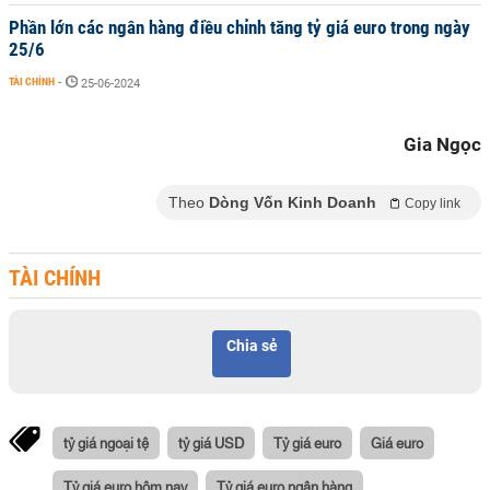
Phần lớn các ngân hàng điều chỉnh tăng tỷ giá euro trong ngày
25/6
TÀI CHÍNH
-
25-06-2024
Gia Ngọc
Theo
Dòng Vốn Kinh Doanh
Copy link
TÀI CHÍNH
Chia sẻ
tỷ giá ngoại tệ
tỷ giá USD
Tỷ giá euro
Giá euro
Tỷ giá euro hôm nay
Tỷ giá euro ngân hàng