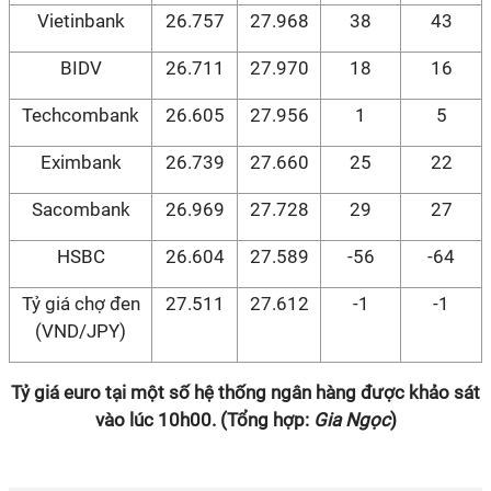
Vietinbank
26.757
27.968
38
43
BIDV
26.711
27.970
18
16
Techcombank
26.605
27.956
1
5
Eximbank
26.739
27.660
25
22
Sacombank
26.969
27.728
29
27
HSBC
26.604
27.589
-56
-64
Tỷ giá chợ đen
27.511
27.612
-1
-1
(VND/JPY)
Tỷ giá euro tại một số hệ thống ngân hàng được khảo sát
vào lúc 10h00. (Tổng hợp:
Gia Ngọc
)