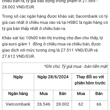
chiều bán ra, tỷ giá dao động trong phạm vi 27.569 -
28.002 VND/EUR.
Trong số các ngân hàng được khảo sát, Sacombank có tỷ
giá cao nhất ở chiều mua vào và tại HSBC là ngân hàng có
tỷ giá bán thấp nhất ở chiều bán ra.
Khảo sát lúc 10h00 trên thị trường chợ đen cho thấy, tỷ
giá euro giảm 1 đồng ở chiều mua và chiều bán, được
giao dịch với mức tương ứng là 27.511 VND/EUR và
27.612 VND/EUR.
*Ghi chú: Tỷ giá mua - bán tiền mặt
Ngày
Ngày 28/6/2024
Thay đổi so với
phiên hôm trước
Ngân hàng
Mua
Bán
Mua
Bán
Vietcombank
26.546
28.002
62
66