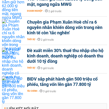
mặt, ngang ngửa MWG
DOANH NGHIỆP
-
2 giờ trước
Chuyên gia Phạm Xuân Hoè chỉ ra 6
nguyên nhân khiến dòng vốn trong nền
kinh tế còn 'tắc nghẽn'
THỜI SỰ
-
2 giờ trước
Đề xuất miễn 30% thuế thu nhập cho hộ
kinh doanh, doanh nghiệp có doanh thu
dưới 10 tỷ đồng
THỜI SỰ
-
3 giờ trước
BIDV sắp phát hành gần 500 triệu cổ
phiếu, tăng vốn lên gần 77.800 tỷ
TÀI CHÍNH
-
3 giờ trước
LIÊN KẾT NỔI BẬT