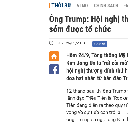
THỜI SỰ
VĨ MÔ
CHÍNH SÁCH
Đ
Ông Trump: Hội nghị th
sớm được tổ chức
08:07 | 25/09/2018
Chia sẻ
Hôm 24/9, Tổng thống Mỹ D
Kim Jong Un là "rất cởi mở
hội nghị thượng đỉnh thứ h
dọa hạt nhân từ bán đảo Tr
12 tháng sau khi ông Trump 
lãnh đạo Triều Tiên là "Rocke
Tiên đang diễn ra theo quy tr
vọng về sự tiếp cận trở lại. T
ông Trump ca ngợi ông Kim là 