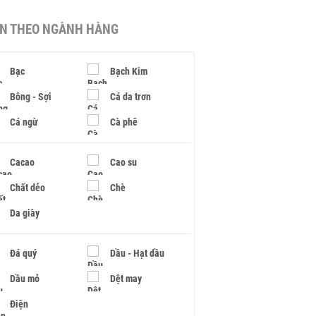
IN THEO NGÀNH HÀNG
Bạc
Bạch Kim
Bông - Sợi
Cá da trơn
Cá ngừ
Cà phê
Cacao
Cao su
Chất dẻo
Chè
Da giày
Đá quý
Dầu - Hạt dầu
Dầu mỏ
Dệt may
Điện