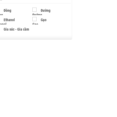
Đồng
Đường
Ethanol
Gạo
Gia súc - Gia cầm
Giấy
Gỗ
Hạt điều
Hồ tiêu - Hạt tiêu
Khí đốt
Kim loại khác
Mắc ca
Muối
Ngũ cốc
Nhựa - Hạt nhựa
Palladium
Phân bón