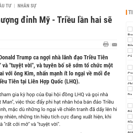
ẦU TƯ
NHÂN SỰ
T
ượng đỉnh Mỹ - Triều lần hai sẽ
onald Trump ca ngợi nhà lãnh đạo Triều Tiên
" và "tuyệt vời", và tuyên bố sẽ sớm tổ chức một
ai với ông Kim, nhấn mạnh ít lo ngại về mối đe
iều Tiên tại Liên Hợp Quốc (LHQ).
tham gia kỳ họp của Đại hội đồng LHQ và gọi nhà
t Man", việc thúc đẩy phi hạt nhân hóa bán đảo Triều
ình, mặc dù những lo ngại về chiến tranh đã dấy lên hi
uy nhiên, những tín hiệu tích cực đang xuất hiện, khi
"rất cởi mở" và "tuyệt vời".