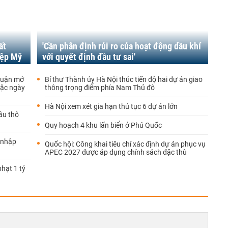
ất
'Cần phân định rủi ro của hoạt động dầu khí
iệp Mỹ
với quyết định đầu tư sai'
thuận mở
Bí thư Thành ủy Hà Nội thúc tiến độ hai dự án giao
oặc ngày
thông trọng điểm phía Nam Thủ đô
Hà Nội xem xét gia hạn thủ tục 6 dự án lớn
ầu thô
Quy hoạch 4 khu lấn biển ở Phú Quốc
 nhập
Quốc hội: Công khai tiêu chí xác định dự án phục vụ
APEC 2027 được áp dụng chính sách đặc thù
hạt 1 tỷ