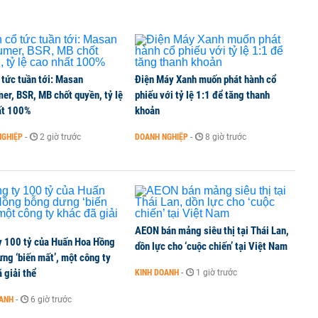
 tức tuần tới: Masan
Điện Máy Xanh muốn phát hành cổ
er, BSR, MB chốt quyền, tỷ lệ
phiếu với tỷ lệ 1:1 để tăng thanh
ất 100%
khoản
NGHIỆP
-
2 giờ trước
DOANH NGHIỆP
-
8 giờ trước
AEON bán mảng siêu thị tại Thái Lan,
y 100 tỷ của Huấn Hoa Hồng
dồn lực cho ‘cuộc chiến’ tại Việt Nam
ng ‘biến mất’, một công ty
 giải thể
KINH DOANH
-
1 giờ trước
OANH
-
6 giờ trước