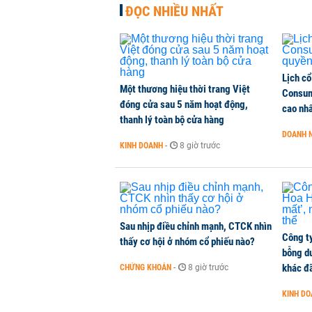
ĐỌC NHIỀU NHẤT
Lịch cổ
Một thương hiệu thời trang Việt
Consum
đóng cửa sau 5 năm hoạt động,
cao nh
thanh lý toàn bộ cửa hàng
DOANH 
KINH DOANH
-
8 giờ trước
Sau nhịp điều chỉnh mạnh, CTCK nhìn
Công t
thấy cơ hội ở nhóm cổ phiếu nào?
bỗng dư
khác đã
CHỨNG KHOÁN
-
8 giờ trước
KINH D