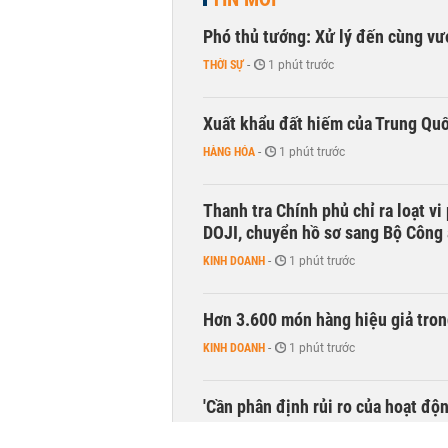
Phó thủ tướng: Xử lý đến cùng v
THỜI SỰ
-
1 phút trước
Xuất khẩu đất hiếm của Trung Qu
HÀNG HÓA
-
1 phút trước
Thanh tra Chính phủ chỉ ra loạt v
DOJI, chuyển hồ sơ sang Bộ Công
KINH DOANH
-
1 phút trước
Hơn 3.600 món hàng hiệu giả tron
KINH DOANH
-
1 phút trước
'Cần phân định rủi ro của hoạt độn
THỜI SỰ
-
1 phút trước