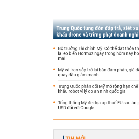
Trung Quốc tung đòn đáp trả, siết xu
khẩu drone và trừng phạt doanh ngh
Bộ trưởng Tài chính Mỹ: Có thể đạt thỏa 
lại eo biển Hormuz ngay trong hôm nay h
mai
Mỹ và Iran sắp trở lại bàn đàm phán, giá d
quay đầu giảm mạnh
Trung Quốc phản đối Mỹ mở rộng hạn chế
khẩu robot vì lý do an ninh quốc gia
Tổng thống Mỹ đe dọa áp thuế EU sau án p
USD đối với Google
TIN MỚI