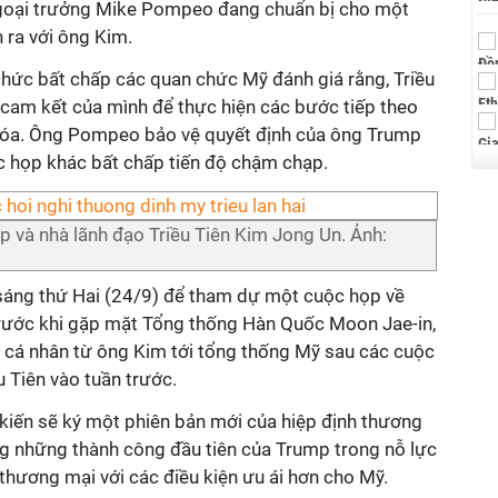
goại trưởng Mike Pompeo đang chuẩn bị cho một
 ra với ông Kim.
chức bất chấp các quan chức Mỹ đánh giá rằng, Triều
 cam kết của mình để thực hiện các bước tiếp theo
 hóa. Ông Pompeo bảo vệ quyết định của ông Trump
c họp khác bất chấp tiến độ chậm chạp.
 và nhà lãnh đạo Triều Tiên Kim Jong Un. Ảnh:
áng thứ Hai (24/9) để tham dự một cuộc họp về
trước khi gặp mặt Tổng thống Hàn Quốc Moon Jae-in,
 cá nhân từ ông Kim tới tổng thống Mỹ sau các cuộc
 Tiên vào tuần trước.
ến ​​sẽ ký một phiên bản mới của hiệp định thương
g những thành công đầu tiên của Trump trong nỗ lực
thương mại với các điều kiện ưu ái hơn cho Mỹ.