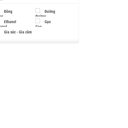
Đồng
Đường
Ethanol
Gạo
Gia súc - Gia cầm
Giấy
Gỗ
Hạt điều
Hồ tiêu - Hạt tiêu
Khí đốt
Kim loại khác
Mắc ca
Muối
Ngũ cốc
Nhựa - Hạt nhựa
Palladium
Phân bón