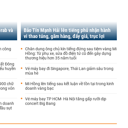
rab và
Bảo Tín Mạnh Hải lên tiếng phủ nhận hành
vi thao túng, găm hàng, đẩy giá, trục lợi
nh công
Chân dung ông chủ kín tiếng đứng sau tiệm vàng Mi
Hồng: Từ phụ xe, sửa đồ điện tử cũ đến gây dựng
thương hiệu hơn 35 năm tuổi
hất Đông
iểu huyền
Vé máy bay đi Singapore, Thái Lan giảm sâu trong
mùa hè
 900 chữ
Mi Hồng lên tiếng sau kết luận về tồn tại trong kinh
trong vỏn
doanh vàng bạc
Vé máy bay TP HCM- Hà Nội tăng gấp rưỡi dịp
nh doanh
concert Big Bang
đầu sụt