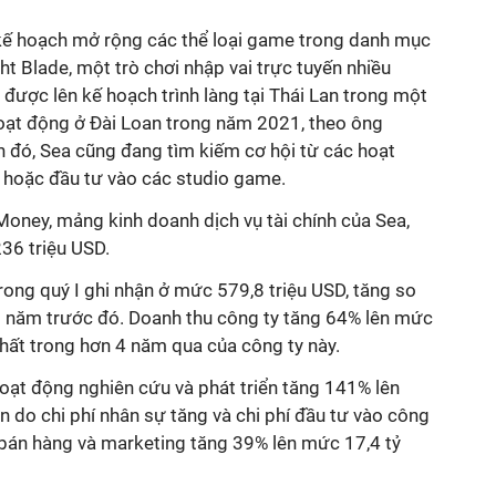
kế hoạch mở rộng các thể loại game trong danh mục
t Blade, một trò chơi nhập vai trực tuyến nhiều
ược lên kế hoạch trình làng tại Thái Lan trong một
 hoạt động ở Đài Loan trong năm 2021, theo ông
h đó, Sea cũng đang tìm kiếm cơ hội từ các hoạt
 hoặc đầu tư vào các studio game.
oney, mảng kinh doanh dịch vụ tài chính của Sea,
36 triệu USD.
rong quý I ghi nhận ở mức 579,8 triệu USD, tăng so
 năm trước đó. Doanh thu công ty tăng 64% lên mức
hất trong hơn 4 năm qua của công ty này.
hoạt động nghiên cứu và phát triển tăng 141% lên
n do chi phí nhân sự tăng và chi phí đầu tư vào công
 bán hàng và marketing tăng 39% lên mức 17,4 tỷ