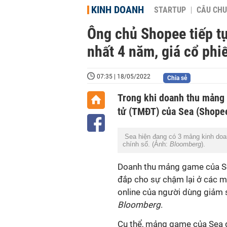
KINH DOANH
STARTUP
CÂU CHU
Ông chủ Shopee tiếp tụ
nhất 4 năm, giá cổ phi
07:35 | 18/05/2022
Chia sẻ
Trong khi doanh thu mảng
tử (TMĐT) của Sea (Shopee
Sea hiện đang có 3 mảng kinh doanh 
chính số. (Ảnh:
Bloomberg
).
Doanh thu mảng game của Se
đắp cho sự chậm lại ở các m
online của người dùng giảm sú
Bloomberg
.
Cụ thể, mảng game của Sea g