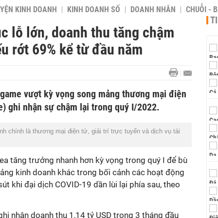
YỆN KINH DOANH
KINH DOANH SỐ
DOANH NHÂN
CHUỖI - 
T
c lỗ lớn, doanh thu tăng chậm
ếu rớt 69% kể từ đầu năm
 game vượt kỳ vọng song mảng thương mại điện
) ghi nhận sự chậm lại trong quý I/2022.
chính là thương mại điện tử, giải trí trực tuyển và dịch vụ tài
a tăng trưởng nhanh hơn kỳ vọng trong quý I để bù
ảng kinh doanh khác trong bối cảnh các hoạt động
t khi đại dịch COVID-19 dần lùi lại phía sau, theo
hi nhận doanh thu 1,14 tỷ USD trong 3 tháng đầu