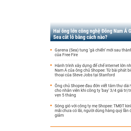
Hai ông lớn công nghệ Đông Nam Á G
Sea cắt lỗ bằng cách nào?
Garena (Sea) tung ‘gà chiến’ mới sau thà
của Free Fire
Hành trình xây dựng đế chế internet lớn n
Nam Á của ông chủ Shopee: Từ bài phát b
thoại của Steve Jobs tại Stanford
Ông chủ Shopee đau đớn viết tâm thư dài
cho nhân viên khi công ty 'bay' 3/4 giá trị 
vẹn 5 tháng
Sóng gió với công ty mẹ Shopee: TMĐT ki
mãi chưa có lãi, người dùng hàng quý lần 
giảm