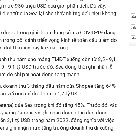
 mức 930 triệu USD của giới phân tích. Dù vậy,
điện tử của Sea lại cho thấy những dấu hiệu không
được trong giai đoạn đóng cửa vì COVID-19 đang
trong bối cảnh triển vọng kinh tế toàn cầu u ám do
đột Ukraine hay lãi suất tăng.
oanh thu năm cho mảng TMĐT xuống còn từ 8,5 - 9,1
9 - 9,1 tỷ USD trước đó. Sea đồng thời ghi nhận lỗ
năm do chi phí hoạt động tăng mạnh.
g, doanh thu 3 tháng đầu năm của Shopee tăng 64%
 so với con số dự đoán là 1,7 tỷ USD.
ena) của Sea trong khi đó tăng 45%. Trước đó, vào
ó kỳ vọng Garena sẽ ghi nhận doanh thu dao động
ến 3,1 tỷ USD trong năm 2022, đồng nghĩa với việc
arena ghi nhận mức tăng trưởng doanh thu đi xuống