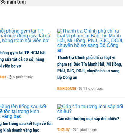
 35 năm tuổi
anh Thái Lan và Bali
phòng gym tại TP HCM bất
n giảm sâu trong mùa hè
Thanh tra Chính phủ chỉ ra loạt vi
g cửa tất cả cơ sở, hàng
phạm tại Bảo Tín Mạnh Hải, Mi Hồng,
i viên bơ vơ
PNJ, SJC, DOJI, chuyển hồ sơ sang
Bộ Công an
OANH
-
5 phút trước
?
KINH DOANH
-
11 giờ trước
Cán cân thương mại sắp đổi chiều?
 lên tiếng sau kết luận về tồn
ng kinh doanh vàng bạc
THỜI SỰ
-
1 phút trước