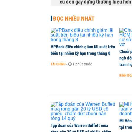
cũ đến gây dựng thương hiệu hơn
KINH DOANH
-
1 phút trước
ĐỌC NHIỀU NHẤT
Việt Nam hút khách Ấn Độ, cạnh tr
THỜI SỰ
-
1 phút trước
VPBank điều chỉnh giảm lãi suất trên
Chuỗi 
Vé máy bay đi Singapore, Thái La
biểu tại nhiều kỳ hạn trong tháng 8
ngờ đón
KINH DOANH
-
1 phút trước
trăm hộ
TÀI CHÍNH
-
1 phút trước
KINH D
Cán cân thương mại sắp đổi chiều
THỜI SỰ
-
1 phút trước
Mi Hồng
Tập đoàn của Warren Buffett mua
tại tro