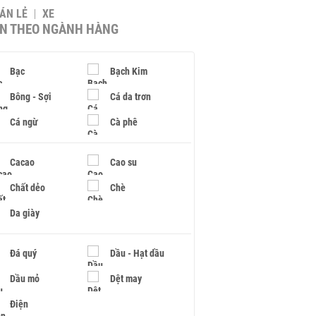
BÁN LẺ
XE
IN THEO NGÀNH HÀNG
Bạc
Bạch Kim
Bông - Sợi
Cá da trơn
Cá ngừ
Cà phê
Cacao
Cao su
Chất dẻo
Chè
Da giày
Đá quý
Dầu - Hạt dầu
Dầu mỏ
Dệt may
Điện