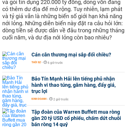
và gói tín dụng 220.000 tỷ đồng, dòng vốn đang
có thêm dư địa để mở rộng. Tuy nhiên, lạm phát
và tỷ giá vẫn là những biến số giới hạn khả năng
nới lỏng. Những diễn biến này đặt ra câu hỏi lớn:
dòng tiền sẽ được dẫn về đâu trong những tháng
cuối năm, và dư địa nới lỏng còn bao nhiêu?
Cán cân thương mại sắp đổi chiều?
THỜI SỰ
-
6 giờ trước
Bảo Tín Mạnh Hải lên tiếng phủ nhận
hành vi thao túng, găm hàng, đẩy giá,
trục lợi
KINH DOANH
-
2 giờ trước
Tập đoàn của Warren Buffett mua ròng
gần 20 tỷ USD cổ phiếu, chấm dứt chuỗi
bán ròng 14 quý