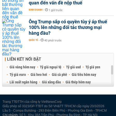
quan đến vấn đề nộp thuế
KINH DOANH
-
1 giờ trước
Ông Trump sắp có quyền tùy ý áp thuế
100% lên những đối tác thương mại
hàng đầu?
QUỐC TẾ
-
40 phút trước
LIÊN KẾT NỔI BẬT
Giá vàng hôm nay
Tỷ giá ngoại tệ
Tỷ giá usd
Tỷ giá yen
Tỷ giá euro
Giá heo hơi
Giá cà phê
Giá tiêu hôm nay
Lãi suất ngân hàng
Giá xăng dầu
Giá thép hôm nay
Giá sầu riêng
Giá thịt heo
Giá gạo
Giá cao su
Best Retail Brokers
Diễn đàn đầu tư Việt Nam 2026
Trang TTĐTTH của công ty VietNewsCorp
Giấy phép số 3323/GP-TTĐT do Sở VH&TT TP.HCM cấp ngày 20/3/2026
Lầu 5 - Compa Building - 293 Điện Biên Phủ - Phường Gia Định - TP.HCM
Chi nhánh:
Số 5 - Khu 38A Trần Phú - Phường Ba Đình - TP. Hà Nội