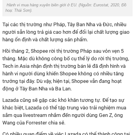
Hành vi mua hàng xuyên biên giới ở EU. (Nguồn:
Eurostat, 2020
, Đồ
hoạ:
Thái
Sơn
).
Tại các thị trường như Pháp, Tây Ban Nha và Đức, nhiều
người sẵn lòng trả giá cao hơn để đổi lại chất lượng giao
hàng ổn định và chất lượng sản phẩm.
Hồi tháng 2, Shopee rời thị trường Pháp sau vỏn vẹn 5
tháng. Mặc dù không công bố cụ thể lý do rời thị trường,
Tech in Asia nhận định thị trường bán lẻ đã định hình và
hành vi người dùng khiến Shopee không có nhiều tăng
trưởng tại đây. Dù vậy, hiện tại, Shopee vẫn đang hoạt
động ở Tây Ban Nha và Ba Lan.
Lazada cũng sẽ gặp các khó khăn tương tự. Để tạo sự
khác biệt, Lazada có thể tập trung vào trải nghiệm mua
sắm qua livestream nhắm đến người dùng Gen Z, ông
Wang của Forrester chia sẻ.
Có nhiều quan điểm về việc Lazada có thể thành công tại