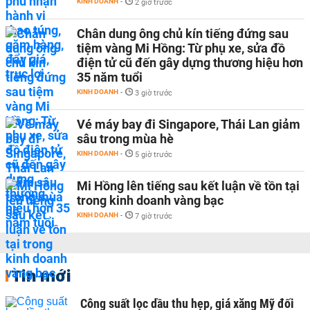
KINH DOANH
-
2 giờ trước
Chân dung ông chủ kín tiếng đứng sau
tiệm vàng Mi Hồng: Từ phụ xe, sửa đồ
điện tử cũ đến gây dựng thương hiệu hơn
35 năm tuổi
KINH DOANH
-
3 giờ trước
Vé máy bay đi Singapore, Thái Lan giảm
sâu trong mùa hè
KINH DOANH
-
5 giờ trước
Mi Hồng lên tiếng sau kết luận về tồn tại
trong kinh doanh vàng bạc
KINH DOANH
-
7 giờ trước
Tin mới
Công suất lọc dầu thu hẹp, giá xăng Mỹ đối