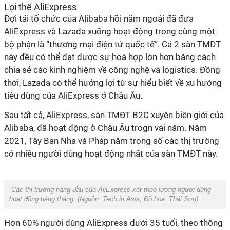
Lợi thế AliExpress
Đợi tái tổ chức của Alibaba hồi năm ngoái đã đưa
AliExpress và Lazada xuống hoạt động trong cùng một
bộ phận là “thương mại điện tử quốc tế”. Cả 2 sàn TMĐT
này đều có thể đạt được sự hoà hợp lớn hơn bằng cách
chia sẻ các kinh nghiệm về công nghệ và logistics. Đồng
thời, Lazada có thể hưởng lợi từ sự hiểu biết về xu hướng
tiêu dùng của AliExpress ở Châu Âu.
Sau tất cả, AliExpress, sàn TMĐT B2C xuyên biên giới của
Alibaba, đã hoạt động ở Châu Âu trogn vài năm. Năm
2021, Tây Ban Nha và Pháp nằm trong số các thị trường
có nhiều người dùng hoạt động nhất của sàn TMĐT này.
Các thị trường hàng đầu của AliExpress xét theo lượng người dùng
hoạt động hàng tháng. (Nguồn:
Tech in Asia
, Đồ hoạ:
Thái
Sơn
).
Hơn 60% người dùng AliExpress dưới 35 tuổi, theo thông