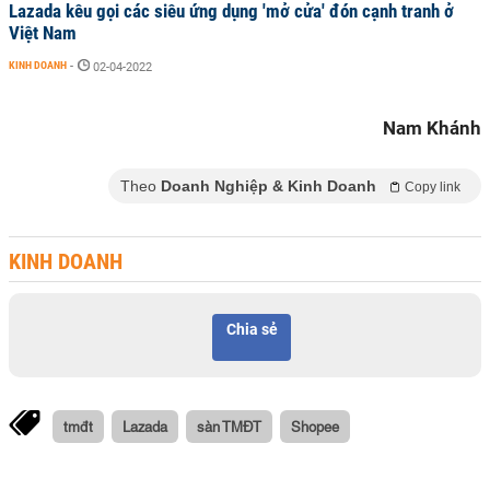
Lazada kêu gọi các siêu ứng dụng 'mở cửa' đón cạnh tranh ở
Việt Nam
KINH DOANH
-
02-04-2022
Nam Khánh
Theo
Doanh Nghiệp & Kinh Doanh
Copy link
KINH DOANH
Chia sẻ
tmđt
Lazada
sàn TMĐT
Shopee