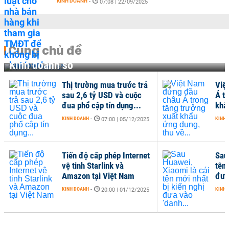
KINH DOANH
-
07:08 | 22/09/2025
Cùng chủ đề
Kinh doanh số
Thị trường mua trước trả
Việ
sau 2,6 tỷ USD và cuộc
Á t
đua phổ cập tín dụng...
khẩ
KINH DOANH
-
KINH 
07:00 | 05/12/2025
Tiến độ cấp phép Internet
Sau
vệ tinh Starlink và
tên 
Amazon tại Việt Nam
đưa
KINH DOANH
-
KINH 
20:00 | 01/12/2025