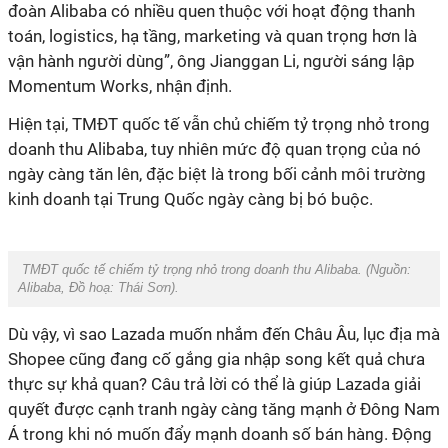
đoàn Alibaba có nhiều quen thuộc với hoạt động thanh
toán, logistics, hạ tầng, marketing và quan trọng hơn là
vận hành người dùng”, ông Jianggan Li, người sáng lập
Momentum Works, nhận định.
Hiện tại, TMĐT quốc tế vẫn chủ chiếm tỷ trọng nhỏ trong
doanh thu Alibaba, tuy nhiên mức độ quan trọng của nó
ngày càng tăn lên, đặc biệt là trong bối cảnh môi trường
kinh doanh tại Trung Quốc ngày càng bị bó buộc.
TMĐT quốc tế chiếm tỷ trọng nhỏ trong doanh thu Alibaba. (Nguồn:
Alibaba
, Đồ hoạ:
Thái
Sơn
).
Dù vậy, vì sao Lazada muốn nhắm đến Châu Âu, lục địa mà
Shopee cũng đang cố gắng gia nhập song kết quả chưa
thực sự khả quan? Câu trả lời có thể là giúp Lazada giải
quyết được cạnh tranh ngày càng tăng mạnh ở Đông Nam
Á trong khi nó muốn đẩy mạnh doanh số bán hàng. Động