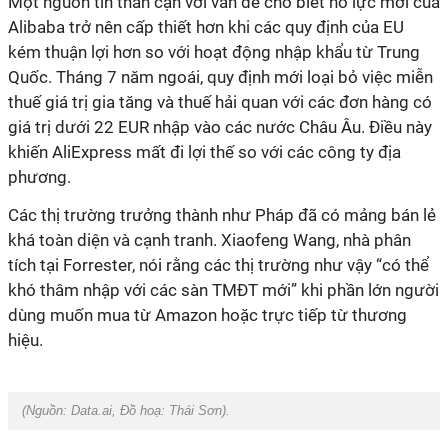
Một nguồn tin thân cận với vấn đề cho biết nỗ lực mới cuả
Alibaba trở nên cấp thiết hơn khi các quy định của EU
kém thuận lợi hơn so với hoạt động nhập khẩu từ Trung
Quốc. Tháng 7 năm ngoái, quy định mới loại bỏ việc miễn
thuế giá trị gia tăng và thuế hải quan với các đơn hàng có
giá trị dưới 22 EUR nhập vào các nước Châu Âu. Điều này
khiến AliExpress mất đi lợi thế so với các công ty địa
phương.
Các thị trường trưởng thành như Pháp đã có mảng bán lẻ
khá toàn diện và cạnh tranh. Xiaofeng Wang, nhà phân
tích tại Forrester, nói rằng các thị trường như vậy “có thể
khó thâm nhập với các sàn TMĐT mới” khi phần lớn người
dùng muốn mua từ Amazon hoặc trực tiếp từ thương
hiệu.
(Nguồn:
Data.ai
, Đồ hoạ:
Thái
Sơn
).