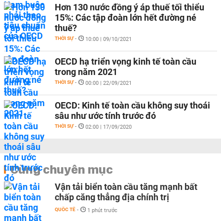
Hơn 130 nước đồng ý áp thuế tối thiểu
15%: Các tập đoàn lớn hết đường né
thuế?
THỜI SỰ
-
10:00 | 09/10/2021
OECD hạ triển vọng kinh tế toàn cầu
trong năm 2021
THỜI SỰ
-
00:00 | 22/09/2021
OECD: Kinh tế toàn cầu không suy thoái
sâu như ước tính trước đó
THỜI SỰ
-
02:00 | 17/09/2020
Cùng chuyên mục
Vận tải biển toàn cầu tăng mạnh bất
chấp căng thẳng địa chính trị
QUỐC TẾ
-
1 phút trước