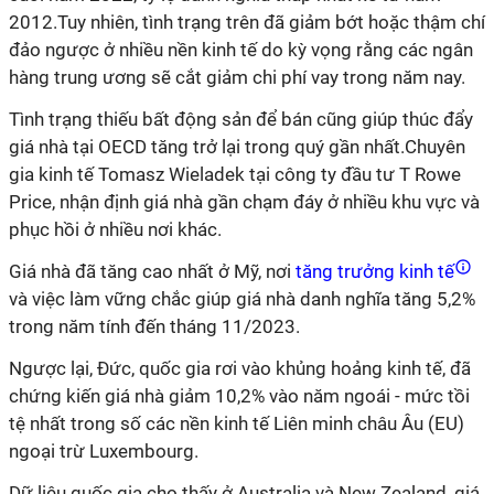
2012.Tuy nhiên, tình trạng trên đã giảm bớt hoặc thậm chí
đảo ngược ở nhiều nền kinh tế do kỳ vọng rằng các ngân
hàng trung ương sẽ cắt giảm chi phí vay trong năm nay.
Tình trạng thiếu bất động sản để bán cũng giúp thúc đẩy
giá nhà tại OECD tăng trở lại trong quý gần nhất.Chuyên
gia kinh tế Tomasz Wieladek tại công ty đầu tư T Rowe
Price, nhận định giá nhà gần chạm đáy ở nhiều khu vực và
phục hồi ở nhiều nơi khác.
Giá nhà đã tăng cao nhất ở Mỹ, nơi
tăng trưởng kinh tế
và việc làm vững chắc giúp giá nhà danh nghĩa tăng 5,2%
trong năm tính đến tháng 11/2023.
Ngược lại, Đức, quốc gia rơi vào khủng hoảng kinh tế, đã
chứng kiến giá nhà giảm 10,2% vào năm ngoái - mức tồi
tệ nhất trong số các nền kinh tế Liên minh châu Âu (EU)
ngoại trừ Luxembourg.
Dữ liệu quốc gia cho thấy ở Australia và New Zealand, giá