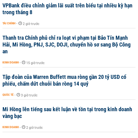
VPBank điều chỉnh giảm lãi suất trên biểu tại nhiều kỳ hạn
trong tháng 8
TÀI CHÍNH
-
2 giờ trước
Thanh tra Chính phủ chỉ ra loạt vi phạm tại Bảo Tín Mạnh
Hải, Mi Hồng, PNJ, SJC, DOJI, chuyển hồ sơ sang Bộ Công
an
KINH DOANH
-
15 giờ trước
Tập đoàn của Warren Buffett mua ròng gần 20 tỷ USD cổ
phiếu, chấm dứt chuỗi bán ròng 14 quý
QUỐC TẾ
-
3 giờ trước
Mi Hồng lên tiếng sau kết luận về tồn tại trong kinh doanh
vàng bạc
KINH DOANH
-
2 giờ trước