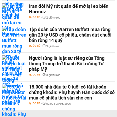
Iran đòi Mỹ rút quân để mở lại eo biển
Hormuz
QUỐC TẾ
-
2 giờ trước
Tập đoàn của Warren Buffett mua ròng
gần 20 tỷ USD cổ phiếu, chấm dứt chuỗi
bán ròng 14 quý
QUỐC TẾ
-
3 giờ trước
Người từng là luật sư riêng của Tổng
thống Trump trở thành Bộ trưởng Tư
pháp Mỹ
QUỐC TẾ
-
3 giờ trước
15.000 nhà đầu tư 0 tuổi có tài khoản
chứng khoán: Phụ huynh Hàn Quốc đổ xô
mua cổ phiếu tích sản cho con
QUỐC TẾ
-
09:00 | 08/08/2026