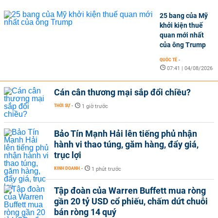
25 bang của Mỹ
khởi kiện thuế
quan mới nhất
của ông Trump
QUỐC TẾ
-
07:41 | 04/08/2026
Cán cân thương mại sắp đổi chiều?
THỜI SỰ
-
1 giờ trước
Bảo Tín Mạnh Hải lên tiếng phủ nhận
hành vi thao túng, găm hàng, đẩy giá,
trục lợi
KINH DOANH
-
1 phút trước
Tập đoàn của Warren Buffett mua ròng
gần 20 tỷ USD cổ phiếu, chấm dứt chuỗi
bán ròng 14 quý