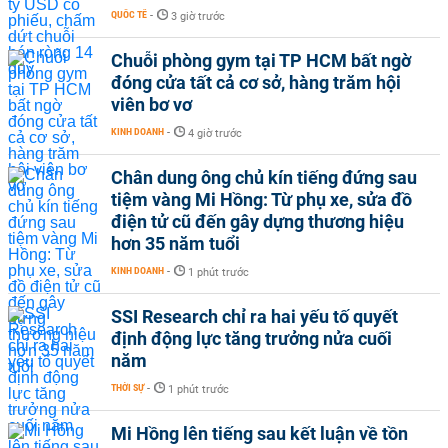
QUỐC TẾ
-
3 giờ trước
Chuỗi phòng gym tại TP HCM bất ngờ
đóng cửa tất cả cơ sở, hàng trăm hội
viên bơ vơ
KINH DOANH
-
4 giờ trước
Chân dung ông chủ kín tiếng đứng sau
tiệm vàng Mi Hồng: Từ phụ xe, sửa đồ
điện tử cũ đến gây dựng thương hiệu
hơn 35 năm tuổi
KINH DOANH
-
1 phút trước
SSI Research chỉ ra hai yếu tố quyết
định động lực tăng trưởng nửa cuối
năm
THỜI SỰ
-
1 phút trước
Mi Hồng lên tiếng sau kết luận về tồn