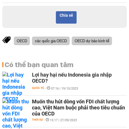
Chia sẻ
OECD
các quốc gia OECD
OECD dự báo kinh tế
Có thể bạn quan tâm
Lợi hay hại nếu Indonesia gia nhập
OECD?
QUỐC TẾ
-
07:16 | 19/10/2023
Muốn thu hút dòng vốn FDI chất lượng
cao, Việt Nam buộc phải theo tiêu chuẩn
của OECD
THỜI SỰ
-
15:17 | 27/09/2023