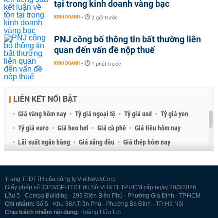
tại trong kinh doanh vàng bạc
KINH DOANH
-
2 giờ trước
PNJ công bố thông tin bất thường liên
quan đến vấn đề nộp thuế
KINH DOANH
-
1 phút trước
LIÊN KẾT NỔI BẬT
Giá vàng hôm nay
Tỷ giá ngoại tệ
Tỷ giá usd
Tỷ giá yen
Tỷ giá euro
Giá heo hơi
Giá cà phê
Giá tiêu hôm nay
Lãi suất ngân hàng
Giá xăng dầu
Giá thép hôm nay
Giá sầu riêng
Giá thịt heo
Giá gạo
Giá cao su
Best Retail Brokers
Diễn đàn đầu tư Việt Nam 2026
Trang TTĐTTH của công ty VietNewsCorp
Giấy phép số 3323/GP-TTĐT do Sở VH&TT TP.HCM cấp ngày 20/3/2026
Lầu 5 - Compa Building - 293 Điện Biên Phủ - Phường Gia Định - TP.HCM
Chi nhánh:
Số 5 - Khu 38A Trần Phú - Phường Ba Đình - TP. Hà Nội
Chịu trách nhiệm nội dung:
Hoàng Hữu Lợi