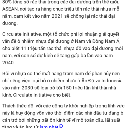
80% tổng số rác thải trong các đại dương trên thế giới.
ASEAN, nơi tạo ra hàng chục triệu tấn rác thải nhựa mỗi
năm, cam kết vào năm 2021 sẽ chống lại rác thải đại
dương.
Circulate Initiative, một tổ chức phi lợi nhuận giải quyết
vấn đề ô nhiễm nhựa đại dương ở Nam và Đông Nam Á,
cho biết 11 triệu tấn rác thải nhựa đổ vào đại dương mỗi
năm, với con số dự kiến sẽ tăng gấp ba lần vào năm
2040.
Bởi vì nhựa có thể mất hàng trăm năm để phân hủy nên
chỉ riêng việc loại bỏ ô nhiễm nhựa ở Ấn Độ và Indonesia
vào năm 2030 sẽ loại bỏ tới 150 triệu tấn khí thải nhà
kính, Circulate Initiative cho biết.
Thách thức đối với các công ty khởi nghiệp trong lĩnh vực
này là huy động vốn vào thời điểm các nhà đầu tư đang bị
cản trở bởi những bất ổn kinh tế vĩ mô toàn cầu, lãi suất
tăng và áp lực từ
lạm phát
.