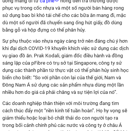
uống mang đi từ
cà phê
nóng đến trà thường được
phục vụ trong cốc nhựa và một số người bán hàng rong
sử dụng bao bì khó tái chế cho các bữa ăn mang đi, mặc
dù một số người đã chuyển sang ống hút giấy, đồ dùng
bằng gỗ và hộp đựng có thể phân hủy.
Sự phụ thuộc vào nhựa ngày càng trở nên đáng chú ý hơn
khi đại dịch COVID-19 khuyến khích việc sử dụng các dịch
vụ giao đồ ăn. Prak Kodali, giám đốc điều hành và đồng
sáng lập của pFibre có trụ sở tại Singapore, công ty sử
dụng các thành phần từ thực vật có thể phân hủy sinh học
biển cho biết: “So với phần còn lại của thế giới, Nam và
Đông Nam Á sử dụng các sản phẩm nhựa dùng một lần
nhiều hơn do giá cả phải chăng và sự tiện lợi của nó”.
Các doanh nghiệp thân thiện với môi trường đang tìm
cách thúc đẩy một “nền kinh tế tuần hoàn”. Họ hy vọng sẽ
giảm thiểu hoặc loại bỏ chất thải do con người tạo ra
trong bối cảnh chính phủ các nước và công ty ở châu Á