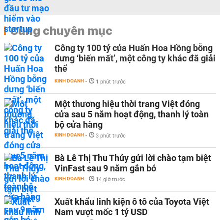
Cùng chuyên mục
Công ty 100 tỷ của Huấn Hoa Hồng bỗng
dưng ‘biến mất’, một công ty khác đã giải
thể
KINH DOANH
-
1 phút trước
Một thương hiệu thời trang Việt đóng
cửa sau 5 năm hoạt động, thanh lý toàn
bộ cửa hàng
KINH DOANH
-
3 phút trước
Bà Lê Thị Thu Thủy gửi lời chào tạm biệt
VinFast sau 9 năm gắn bó
KINH DOANH
-
14 giờ trước
Xuất khẩu linh kiện ô tô của Toyota Việt
Nam vượt mốc 1 tỷ USD