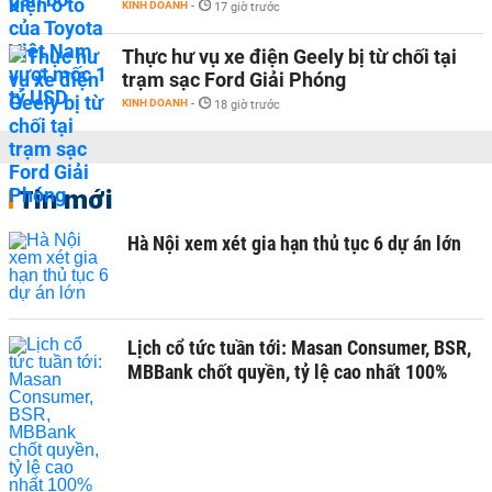
KINH DOANH
-
17 giờ trước
Thực hư vụ xe điện Geely bị từ chối tại
trạm sạc Ford Giải Phóng
KINH DOANH
-
18 giờ trước
Tin mới
Hà Nội xem xét gia hạn thủ tục 6 dự án lớn
Lịch cổ tức tuần tới: Masan Consumer, BSR,
MBBank chốt quyền, tỷ lệ cao nhất 100%