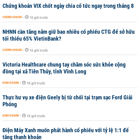
Chứng khoán VIX chốt ngày chia cổ tức ngay trong tháng 8
CHỨNG KHOÁN
-
16 giờ trước
NHNN cần tăng nắm giữ bao nhiêu cổ phiếu CTG để sở hữu
tối thiểu 65% VietinBank?
CHỨNG KHOÁN
-
16 giờ trước
Victoria Healthcare chung tay chăm sóc sức khỏe cộng
đồng tại xã Tiên Thủy, tỉnh Vĩnh Long
KINH DOANH
-
18 giờ trước
Thực hư vụ xe điện Geely bị từ chối tại trạm sạc Ford Giải
Phóng
KINH DOANH
-
18 giờ trước
Điện Máy Xanh muốn phát hành cổ phiếu với tỷ lệ 1:1 để
tăng thanh khoản