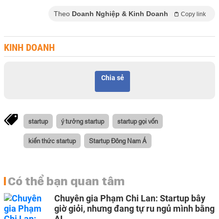
Theo
Doanh Nghiệp & Kinh Doanh
Copy link
KINH DOANH
Chia sẻ
startup
ý tưởng startup
startup gọi vốn
kiến thức startup
Startup Đông Nam Á
Có thể bạn quan tâm
Chuyên gia Phạm Chi Lan: Startup bây
giờ giỏi, nhưng đang tự ru ngủ mình bằng
AI