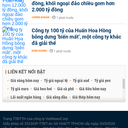
đồng, khối ngoại đảo chiều gom hơn
2.000 tỷ đồng
CHỨNG KHOÁN
-
1 phút trước
Công ty 100 tỷ của Huấn Hoa Hồng
bỗng dưng ‘biến mất’, một công ty khác
đã giải thể
KINH DOANH
-
1 phút trước
LIÊN KẾT NỔI BẬT
Giá vàng hôm nay
Tỷ giá ngoại tệ
Tỷ giá usd
Tỷ giá yen
Tỷ giá euro
Giá heo hơi
Giá cà phê
Giá tiêu hôm nay
Lãi suất ngân hàng
Giá xăng dầu
Giá thép hôm nay
Giá sầu riêng
Giá thịt heo
Giá gạo
Giá cao su
Best Retail Brokers
Diễn đàn đầu tư Việt Nam 2026
Trang TTĐTTH của công ty VietNewsCorp
Giấy phép số 3323/GP-TTĐT do Sở VH&TT TP.HCM cấp ngày 20/3/2026