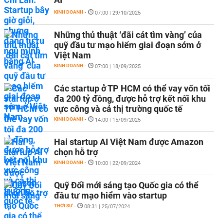
KINH DOANH
-
07:00 | 29/10/2025
Những thủ thuật ‘đãi cát tìm vàng’ của
quỹ đầu tư mạo hiểm giai đoạn sớm ở
Việt Nam
KINH DOANH
-
07:00 | 18/09/2025
Các startup ở TP HCM có thể vay vốn tối
đa 200 tỷ đồng, được hỗ trợ kết nối khu
vực công và cả thị trường quốc tế
KINH DOANH
-
14:00 | 15/09/2025
Hai startup AI Việt Nam được Amazon
chọn hỗ trợ
KINH DOANH
-
10:00 | 22/09/2024
Quỹ Đổi mới sáng tạo Quốc gia có thể
đầu tư mạo hiểm vào startup
THỜI SỰ
-
08:31 | 25/07/2024