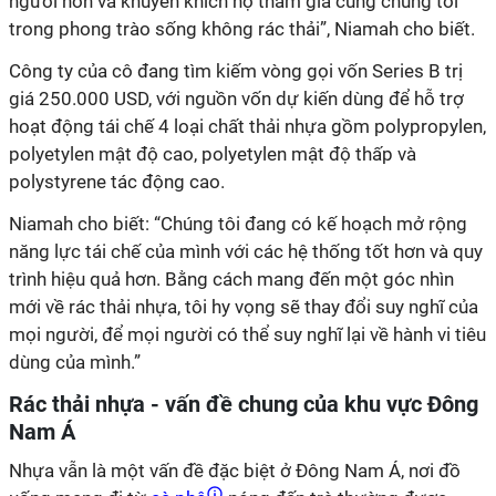
người hơn và khuyến khích họ tham gia cùng chúng tôi
trong phong trào sống không rác thải”, Niamah cho biết.
Công ty của cô đang tìm kiếm vòng gọi vốn Series B trị
giá 250.000 USD, với nguồn vốn dự kiến dùng để hỗ trợ
hoạt động tái chế 4 loại chất thải nhựa gồm polypropylen,
polyetylen mật độ cao, polyetylen mật độ thấp và
polystyrene tác động cao.
Niamah cho biết: “Chúng tôi đang có kế hoạch mở rộng
năng lực tái chế của mình với các hệ thống tốt hơn và quy
trình hiệu quả hơn. Bằng cách mang đến một góc nhìn
mới về rác thải nhựa, tôi hy vọng sẽ thay đổi suy nghĩ của
mọi người, để mọi người có thể suy nghĩ lại về hành vi tiêu
dùng của mình.”
Rác thải nhựa - vấn đề chung của khu vực Đông
Nam Á
Nhựa vẫn là một vấn đề đặc biệt ở Đông Nam Á, nơi đồ