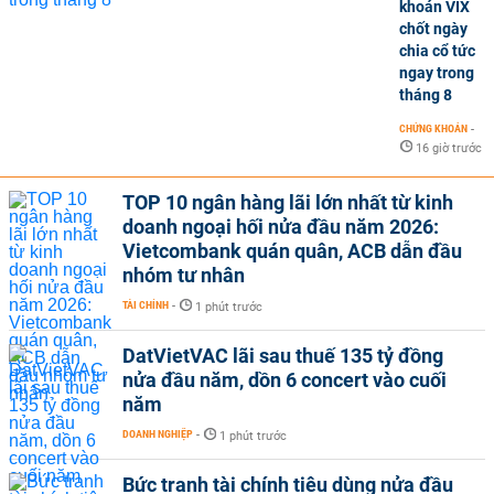
khoán VIX
chốt ngày
chia cổ tức
ngay trong
tháng 8
CHỨNG KHOÁN
-
16 giờ trước
TOP 10 ngân hàng lãi lớn nhất từ kinh
doanh ngoại hối nửa đầu năm 2026:
Vietcombank quán quân, ACB dẫn đầu
nhóm tư nhân
TÀI CHÍNH
-
1 phút trước
DatVietVAC lãi sau thuế 135 tỷ đồng
nửa đầu năm, dồn 6 concert vào cuối
năm
DOANH NGHIỆP
-
1 phút trước
Bức tranh tài chính tiêu dùng nửa đầu