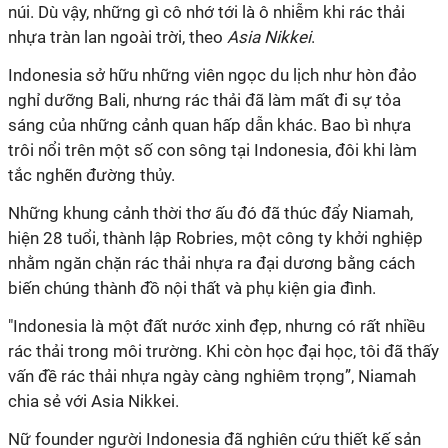
núi. Dù vậy, những gì cô nhớ tới là ô nhiễm khi rác thải
nhựa tràn lan ngoài trời, theo
Asia Nikkei
.
Indonesia sở hữu những viên ngọc du lịch như hòn đảo
nghỉ dưỡng Bali, nhưng rác thải đã làm mất đi sự tỏa
sáng của những cảnh quan hấp dẫn khác. Bao bì nhựa
trôi nổi trên một số con sông tại Indonesia, đôi khi làm
tắc nghẽn đường thủy.
Những khung cảnh thời thơ ấu đó đã thúc đẩy Niamah,
hiện 28 tuổi, thành lập Robries, một công ty khởi nghiệp
nhằm ngăn chặn rác thải nhựa ra đại dương bằng cách
biến chúng thành đồ nội thất và phụ kiện gia đình.
"Indonesia là một đất nước xinh đẹp, nhưng có rất nhiều
rác thải trong môi trường. Khi còn học đại học, tôi đã thấy
vấn đề rác thải nhựa ngày càng nghiêm trọng”, Niamah
chia sẻ với Asia Nikkei.
Nữ founder người Indonesia đã nghiên cứu thiết kế sản