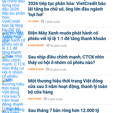
2026 tiếp tục phân hóa: VietCredit báo
lãi tăng ba chữ số, ông lớn đầu ngành
'hụt hơi'
TÀI CHÍNH
-
1 phút trước
Điện Máy Xanh muốn phát hành cổ
phiếu với tỷ lệ 1:1 để tăng thanh khoản
DOANH NGHIỆP
-
20 phút trước
Sau nhịp điều chỉnh mạnh, CTCK nhìn
thấy cơ hội ở nhóm cổ phiếu nào?
CHỨNG KHOÁN
-
20 phút trước
Một thương hiệu thời trang Việt đóng
cửa sau 5 năm hoạt động, thanh lý toàn
bộ cửa hàng
KINH DOANH
-
3 phút trước
Sau tháng 7 bán ròng hơn 12.000 tỷ