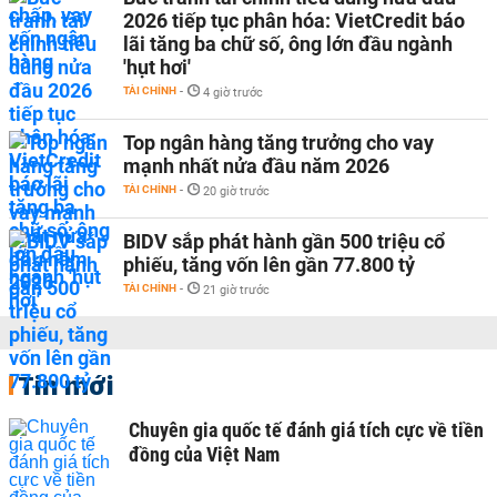
2026 tiếp tục phân hóa: VietCredit báo
lãi tăng ba chữ số, ông lớn đầu ngành
'hụt hơi'
TÀI CHÍNH
-
4 giờ trước
Top ngân hàng tăng trưởng cho vay
mạnh nhất nửa đầu năm 2026
TÀI CHÍNH
-
20 giờ trước
BIDV sắp phát hành gần 500 triệu cổ
phiếu, tăng vốn lên gần 77.800 tỷ
TÀI CHÍNH
-
21 giờ trước
Tin mới
Chuyên gia quốc tế đánh giá tích cực về tiền
đồng của Việt Nam