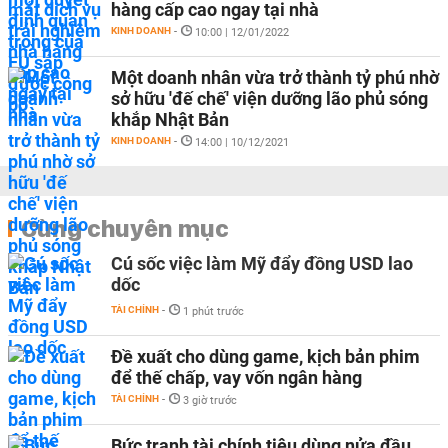
hàng cấp cao ngay tại nhà
KINH DOANH
-
10:00 | 12/01/2022
Một doanh nhân vừa trở thành tỷ phú nhờ
sở hữu 'đế chế' viện dưỡng lão phủ sóng
khắp Nhật Bản
KINH DOANH
-
14:00 | 10/12/2021
Cùng chuyên mục
Cú sốc việc làm Mỹ đẩy đồng USD lao
dốc
TÀI CHÍNH
-
1 phút trước
Đề xuất cho dùng game, kịch bản phim
để thế chấp, vay vốn ngân hàng
TÀI CHÍNH
-
3 giờ trước
Bức tranh tài chính tiêu dùng nửa đầu