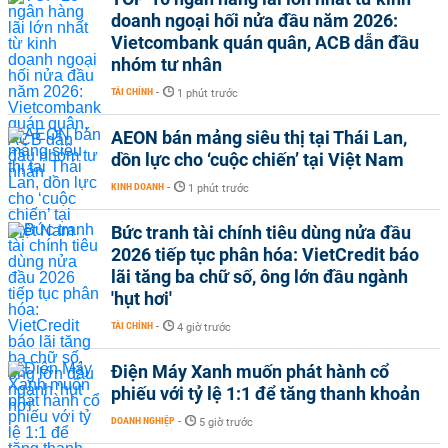
doanh ngoại hối nửa đầu năm 2026:
Vietcombank quán quân, ACB dẫn đầu
nhóm tư nhân
TÀI CHÍNH
-
1 phút trước
AEON bán mảng siêu thị tại Thái Lan,
dồn lực cho ‘cuộc chiến’ tại Việt Nam
KINH DOANH
-
1 phút trước
Bức tranh tài chính tiêu dùng nửa đầu
2026 tiếp tục phân hóa: VietCredit báo
lãi tăng ba chữ số, ông lớn đầu ngành
'hụt hơi'
TÀI CHÍNH
-
4 giờ trước
Điện Máy Xanh muốn phát hành cổ
phiếu với tỷ lệ 1:1 để tăng thanh khoản
DOANH NGHIỆP
-
5 giờ trước