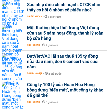
Sau nhịp điều chỉnh mạnh, CTCK nhìn
thấy cơ hội ở nhóm cổ phiếu nào?
CHỨNG KHOÁN
-
5 giờ trước
Một thương hiệu thời trang Việt đóng
cửa sau 5 năm hoạt động, thanh lý toàn
bộ cửa hàng
KINH DOANH
-
4 giờ trước
DatVietVAC lãi sau thuế 135 tỷ đồng
nửa đầu năm, dồn 6 concert vào cuối
năm
DOANH NGHIỆP
-
2 giờ trước
Công ty 100 tỷ của Huấn Hoa Hồng
bỗng dưng ‘biến mất’, một công ty khác
đã giải thể
KINH DOANH
-
3 giờ trước