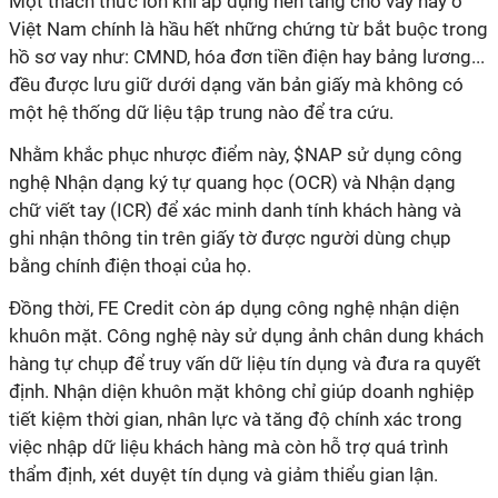
Một thách thức lớn khi áp dụng nền tảng cho vay này ở
Việt Nam chính là hầu hết những chứng từ bắt buộc trong
hồ sơ vay như: CMND, hóa đơn tiền điện hay bảng lương...
đều được lưu giữ dưới dạng văn bản giấy mà không có
một hệ thống dữ liệu tập trung nào để tra cứu.
Nhằm khắc phục nhược điểm này, $NAP sử dụng công
nghệ Nhận dạng ký tự quang học (OCR) và Nhận dạng
chữ viết tay (ICR) để xác minh danh tính khách hàng và
ghi nhận thông tin trên giấy tờ được người dùng chụp
bằng chính điện thoại của họ.
Đồng thời, FE Credit còn áp dụng công nghệ nhận diện
khuôn mặt. Công nghệ này sử dụng ảnh chân dung khách
hàng tự chụp để truy vấn dữ liệu tín dụng và đưa ra quyết
định. Nhận diện khuôn mặt không chỉ giúp doanh nghiệp
tiết kiệm thời gian, nhân lực và tăng độ chính xác trong
việc nhập dữ liệu khách hàng mà còn hỗ trợ quá trình
thẩm định, xét duyệt tín dụng và giảm thiểu gian lận.