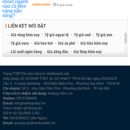
CHỨNG KHOÁN
-
8 giờ trước
LIÊN KẾT NỔI BẬT
Giá vàng hôm nay
Tỷ giá ngoại tệ
Tỷ giá usd
Tỷ giá yen
Tỷ giá euro
Giá heo hơi
Giá cà phê
Giá tiêu hôm nay
Lãi suất ngân hàng
Giá xăng dầu
Giá thép hôm nay
Giá sầu riêng
Giá thịt heo
Giá gạo
Giá cao su
Best Retail Brokers
Diễn đàn đầu tư Việt Nam 2026
Trang TTĐTTH của công ty VietNewsCorp
Giấy phép số 3323/GP-TTĐT do Sở VH&TT TP.HCM cấp ngày 20/3/2026
Lầu 5 - Compa Building - 293 Điện Biên Phủ - Phường Gia Định - TP.HCM
Chi nhánh:
Số 5 - Khu 38A Trần Phú - Phường Ba Đình - TP. Hà Nội
Chịu trách nhiệm nội dung:
Hoàng Hữu Lợi
Hotline:
0975798489
Email:
info@vietnambiz.vn
Trách nhiệm về thông tin
DỊCH VỤ QUẢNG CÁO
Tel:
0931589222 (Ms Ngọc)
Email:
quangcao@vietnambiz.vn