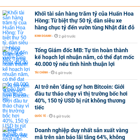
Khối tài sản hàng trăm tỷ của Huấn Hoa
Hồng: Từ biệt thự 50 tỷ, dàn siêu xe
hàng chục tỷ đến vườn tùng Nhật đắt đỏ
KINH DOANH
-
2 giờ trước
Tổng Giám đốc MB: Tự tin hoàn thành
kế hoạch lợi nhuận năm, có thể đạt mốc
40.000 tỷ nếu tình hình thuận lợi
TÀI CHÍNH
-
6 giờ trước
AI trở nên 'đáng sợ' hơn Bitcoin: Giới
đầu tư tháo chạy vì thị trường bốc hơi
40%, 150 tỷ USD bị rút không thương
tiếc
QUỐC TẾ
-
6 giờ trước
Doanh nghiệp duy nhất sản xuất vàng
mã trên sàn báo lãi tăng 64%, không