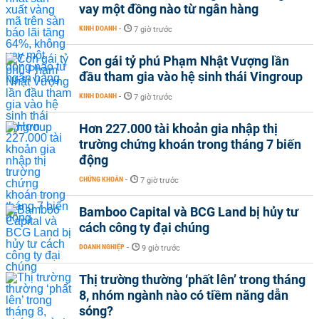
vay một đồng nào từ ngân hàng
KINH DOANH
-
7 giờ trước
Con gái tỷ phú Phạm Nhật Vượng lần
đầu tham gia vào hệ sinh thái Vingroup
KINH DOANH
-
7 giờ trước
Hơn 227.000 tài khoản gia nhập thị
trường chứng khoán trong tháng 7 biến
động
CHỨNG KHOÁN
-
7 giờ trước
Bamboo Capital và BCG Land bị hủy tư
cách công ty đại chúng
DOANH NGHIỆP
-
9 giờ trước
Thị trường thường ‘phất lên’ trong tháng
8, nhóm ngành nào có tiềm năng dẫn
sóng?