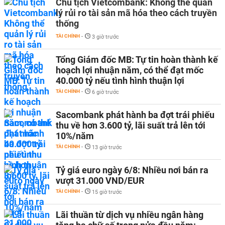
Chủ tịch Vietcombank: Không thể quản
lý rủi ro tài sản mã hóa theo cách truyền
thống
TÀI CHÍNH
-
3 giờ trước
Tổng Giám đốc MB: Tự tin hoàn thành kế
hoạch lợi nhuận năm, có thể đạt mốc
40.000 tỷ nếu tình hình thuận lợi
TÀI CHÍNH
-
6 giờ trước
Sacombank phát hành ba đợt trái phiếu
thu về hơn 3.600 tỷ, lãi suất trả lên tới
10%/năm
TÀI CHÍNH
-
13 giờ trước
Tỷ giá euro ngày 6/8: Nhiều nơi bán ra
vượt 31.000 VND/EUR
TÀI CHÍNH
-
15 giờ trước
Lãi thuần từ dịch vụ nhiều ngân hàng