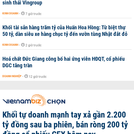
sinh thái Vingroup
KINH DOANH
-
7 giờ trước
Khối tài sản hàng trăm tỷ của Huấn Hoa Hồng: Từ biệt thự
50 tỷ, dàn siêu xe hàng chục tỷ đến vườn tùng Nhật đắt đỏ
KINH DOANH
-
2 giờ trước
Hoá chất Đức Giang công bố hai ứng viên HĐQT, cổ phiếu
DGC tăng trần
DOANH NGHIỆP
-
12 giờ trước
Khối tự doanh mạnh tay xả gần 2.200
tỷ đồng sau ba phiên, bán ròng 200 tỷ