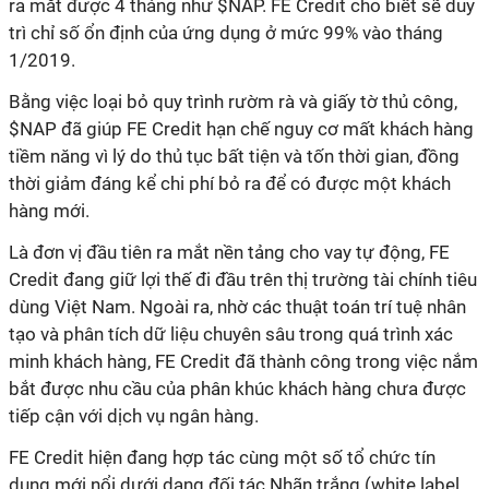
ra mắt được 4 tháng như $NAP. FE Credit cho biết sẽ duy
trì chỉ số ổn định của ứng dụng ở mức 99% vào tháng
1/2019.
Bằng việc loại bỏ quy trình rườm rà và giấy tờ thủ công,
$NAP đã giúp FE Credit hạn chế nguy cơ mất khách hàng
tiềm năng vì lý do thủ tục bất tiện và tốn thời gian, đồng
thời giảm đáng kể chi phí bỏ ra để có được một khách
hàng mới.
Là đơn vị đầu tiên ra mắt nền tảng cho vay tự động, FE
Credit đang giữ lợi thế đi đầu trên thị trường tài chính tiêu
dùng Việt Nam. Ngoài ra, nhờ các thuật toán trí tuệ nhân
tạo và phân tích dữ liệu chuyên sâu trong quá trình xác
minh khách hàng, FE Credit đã thành công trong việc nắm
bắt được nhu cầu của phân khúc khách hàng chưa được
tiếp cận với dịch vụ ngân hàng.
FE Credit hiện đang hợp tác cùng một số tổ chức tín
dụng mới nổi dưới dạng đối tác Nhãn trắng (white label