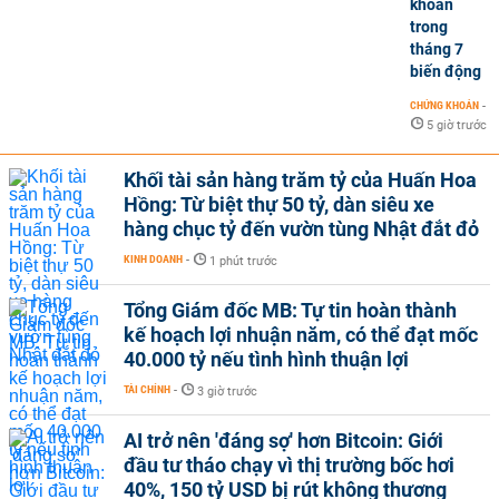
khoán
trong
tháng 7
biến động
CHỨNG KHOÁN
-
5 giờ trước
Khối tài sản hàng trăm tỷ của Huấn Hoa
Hồng: Từ biệt thự 50 tỷ, dàn siêu xe
hàng chục tỷ đến vườn tùng Nhật đắt đỏ
KINH DOANH
-
1 phút trước
Tổng Giám đốc MB: Tự tin hoàn thành
kế hoạch lợi nhuận năm, có thể đạt mốc
40.000 tỷ nếu tình hình thuận lợi
TÀI CHÍNH
-
3 giờ trước
AI trở nên 'đáng sợ' hơn Bitcoin: Giới
đầu tư tháo chạy vì thị trường bốc hơi
40%, 150 tỷ USD bị rút không thương