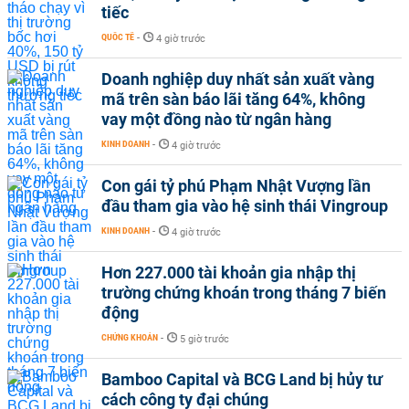
tiếc
QUỐC TẾ
-
4 giờ trước
Doanh nghiệp duy nhất sản xuất vàng
mã trên sàn báo lãi tăng 64%, không
vay một đồng nào từ ngân hàng
KINH DOANH
-
4 giờ trước
Con gái tỷ phú Phạm Nhật Vượng lần
đầu tham gia vào hệ sinh thái Vingroup
KINH DOANH
-
4 giờ trước
Hơn 227.000 tài khoản gia nhập thị
trường chứng khoán trong tháng 7 biến
động
CHỨNG KHOÁN
-
5 giờ trước
Bamboo Capital và BCG Land bị hủy tư
cách công ty đại chúng