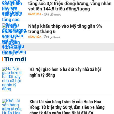
tăng sốc 3,2 triệu đồng/lượng, vàng nhẫn
vọt lên 144,5 triệu đồng/lượng
HÀNG HÓA
-
8 giờ trước
Nhập khẩu thép vào Mỹ tăng gần 9%
trong tháng 6
HÀNG HÓA
-
9 giờ trước
Tin mới
Hà Nội giao hơn 6 ha đất xây nhà xã hội
nghìn tỷ đồng
Khối tài sản hàng trăm tỷ của Huấn Hoa
Hồng: Từ biệt thự 50 tỷ, dàn siêu xe hàng
chục tỷ đến vườn tùng Nhật đắt đỏ