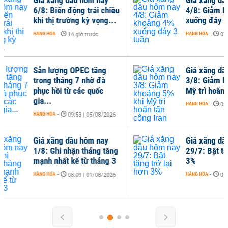
u
4/8: Giảm khoảng 4%
3
xuống đáy 3 tuần
HÀ
HÀNG HÓA
-
07:42 | 04/08/2026
Giá xăng dầu hôm nay
G
3/8: Giảm khoảng 5% khi
3
Mỹ trì hoãn tấn công Iran
c
HÀNG HÓA
-
HÀ
08:05 | 03/08/2026
Giá xăng dầu hôm nay
g
29/7: Bật tăng trở lại hơn
3%
HÀNG HÓA
-
07:09 | 29/07/2026