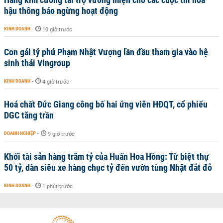
hậu thông báo ngừng hoạt động
KINH DOANH
-
10 giờ trước
Con gái tỷ phú Phạm Nhật Vượng lần đầu tham gia vào hệ
sinh thái Vingroup
KINH DOANH
-
4 giờ trước
Hoá chất Đức Giang công bố hai ứng viên HĐQT, cổ phiếu
DGC tăng trần
DOANH NGHIỆP
-
9 giờ trước
Khối tài sản hàng trăm tỷ của Huấn Hoa Hồng: Từ biệt thự
50 tỷ, dàn siêu xe hàng chục tỷ đến vườn tùng Nhật đắt đỏ
KINH DOANH
-
1 phút trước