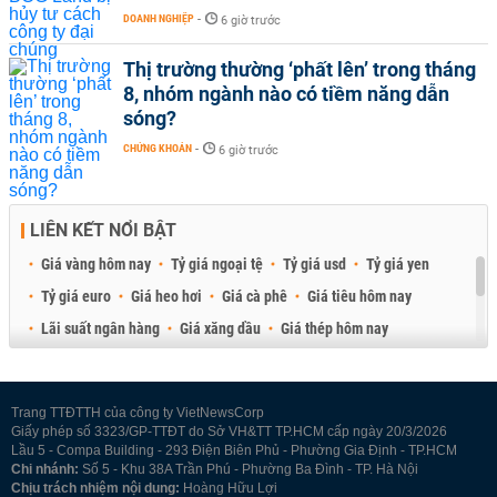
DOANH NGHIỆP
-
6 giờ trước
Thị trường thường ‘phất lên’ trong tháng
8, nhóm ngành nào có tiềm năng dẫn
sóng?
CHỨNG KHOÁN
-
6 giờ trước
LIÊN KẾT NỔI BẬT
Giá vàng hôm nay
Tỷ giá ngoại tệ
Tỷ giá usd
Tỷ giá yen
Tỷ giá euro
Giá heo hơi
Giá cà phê
Giá tiêu hôm nay
Lãi suất ngân hàng
Giá xăng dầu
Giá thép hôm nay
Giá sầu riêng
Giá thịt heo
Giá gạo
Giá cao su
Best Retail Brokers
Diễn đàn đầu tư Việt Nam 2026
Trang TTĐTTH của công ty VietNewsCorp
Giấy phép số 3323/GP-TTĐT do Sở VH&TT TP.HCM cấp ngày 20/3/2026
Lầu 5 - Compa Building - 293 Điện Biên Phủ - Phường Gia Định - TP.HCM
Chi nhánh:
Số 5 - Khu 38A Trần Phú - Phường Ba Đình - TP. Hà Nội
Chịu trách nhiệm nội dung:
Hoàng Hữu Lợi