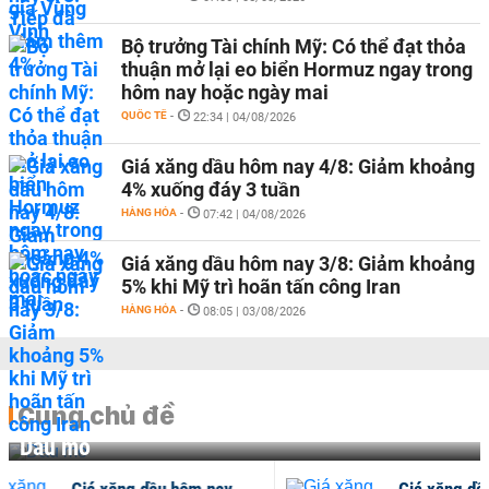
Bộ trưởng Tài chính Mỹ: Có thể đạt thỏa
thuận mở lại eo biển Hormuz ngay trong
hôm nay hoặc ngày mai
QUỐC TẾ
-
22:34 | 04/08/2026
Giá xăng dầu hôm nay 4/8: Giảm khoảng
4% xuống đáy 3 tuần
HÀNG HÓA
-
07:42 | 04/08/2026
Giá xăng dầu hôm nay 3/8: Giảm khoảng
5% khi Mỹ trì hoãn tấn công Iran
HÀNG HÓA
-
08:05 | 03/08/2026
Cùng chủ đề
Dầu mỏ
Giá xăng dầu hôm nay
G