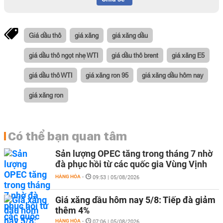
Giá dầu thô
giá xăng
giá xăng dầu
giá dầu thô ngọt nhẹ WTI
giá dầu thô brent
giá xăng E5
giá dầu thô WTI
giá xăng ron 95
giá xăng dầu hôm nay
giá xăng ron
Có thể bạn quan tâm
Sản lượng OPEC tăng trong tháng 7 nhờ
đà phục hồi từ các quốc gia Vùng Vịnh
HÀNG HÓA
-
09:53 | 05/08/2026
Giá xăng dầu hôm nay 5/8: Tiếp đà giảm
thêm 4%
HÀNG HÓA
-
07:06 | 05/08/2026