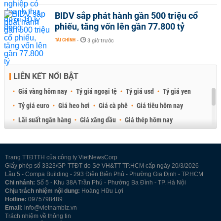
BIDV sắp phát hành gần 500 triệu cổ
phiếu, tăng vốn lên gần 77.800 tỷ
TÀI CHÍNH
-
3 giờ trước
LIÊN KẾT NỔI BẬT
Giá vàng hôm nay
Tỷ giá ngoại tệ
Tỷ giá usd
Tỷ giá yen
Tỷ giá euro
Giá heo hơi
Giá cà phê
Giá tiêu hôm nay
Lãi suất ngân hàng
Giá xăng dầu
Giá thép hôm nay
Giá sầu riêng
Giá thịt heo
Giá gạo
Giá cao su
Best Retail Brokers
Diễn đàn đầu tư Việt Nam 2026
Trang TTĐTTH của công ty VietNewsCorp
Giấy phép số 3323/GP-TTĐT do Sở VH&TT TP.HCM cấp ngày 20/3/2026
Lầu 5 - Compa Building - 293 Điện Biên Phủ - Phường Gia Định - TP.HCM
Chi nhánh:
Số 5 - Khu 38A Trần Phú - Phường Ba Đình - TP. Hà Nội
Chịu trách nhiệm nội dung:
Hoàng Hữu Lợi
Hotline:
0975798489
Email:
info@vietnambiz.vn
Trách nhiệm về thông tin