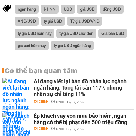
ngân hàng
NHNN
USD
giá USD
đồng USD
VND/USD
tỷ giá USD
Tỷ giá USD/VND
tỷ giá USD hôm nay
tỷ giá USD chợ đen
Giá bán USD
giá usd hôm nay
tỷ giá USD ngân hàng
Có thể bạn quan tâm
AI đang viết lại bản đồ nhân lực ngành
ngân hàng: Tổng tài sản 117% nhưng
nhân sự chỉ tăng 11%
TÀI CHÍNH
-
13:00 | 17/07/2026
Ép khách vay vốn mua bảo hiểm, ngân
hàng có thể bị phạt đến 500 triệu đồng
TÀI CHÍNH
-
16:00 | 06/07/2026