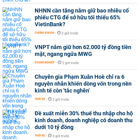
NHNN cần tăng nắm giữ bao nhiêu cổ
phiếu CTG để sở hữu tối thiểu 65%
VietinBank?
CHỨNG KHOÁN
-
2 giờ trước
VNPT nắm giữ hơn 62.000 tỷ đồng tiền
mặt, ngang ngửa MWG
DOANH NGHIỆP
-
2 giờ trước
Chuyên gia Phạm Xuân Hoè chỉ ra 6
nguyên nhân khiến dòng vốn trong nền
kinh tế còn 'tắc nghẽn'
THỜI SỰ
-
2 giờ trước
Đề xuất miễn 30% thuế thu nhập cho hộ
kinh doanh, doanh nghiệp có doanh thu
dưới 10 tỷ đồng
THỜI SỰ
-
3 giờ trước