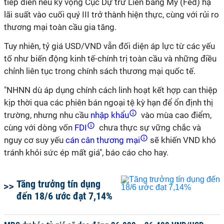
tiếp diễn nếu kỳ vọng Cục Dự trữ Liên bang Mỹ (Fed) hạ
lãi suất vào cuối quý III trở thành hiện thực, cùng với rủi ro
thương mại toàn cầu gia tăng.
Tuy nhiên, tỷ giá USD/VND vẫn đối diện áp lực từ các yếu
tố như biến động kinh tế-chính trị toàn cầu và những điều
chỉnh liên tục trong chính sách thương mại quốc tế.
"NHNN dù áp dụng chính cách linh hoạt kết hợp can thiệp
kịp thời qua các phiên bán ngoại tệ kỳ hạn để ổn định thị
trường, nhưng nhu cầu
nhập khẩu
vào mùa cao điểm,
cùng với dòng vốn
FDI
chưa thực sự vững chắc và
nguy cơ suy yếu
cán cân thương mại
sẽ khiến VND khó
tránh khỏi sức ép mất giá", báo cáo cho hay.
Tăng trưởng tín dụng
đến 18/6 ước đạt 7,14%