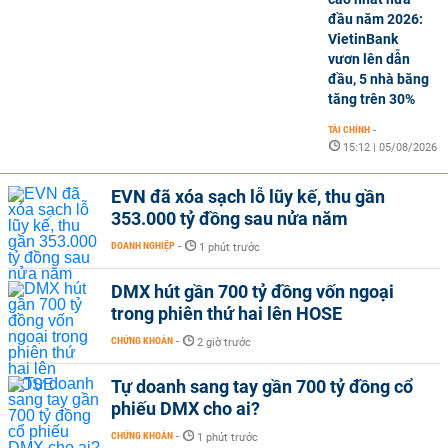
đầu năm 2026:
VietinBank
vươn lên dẫn
đầu, 5 nhà băng
tăng trên 30%
TÀI CHÍNH
-
15:12 | 05/08/2026
EVN đã xóa sạch lỗ lũy kế, thu gần
353.000 tỷ đồng sau nửa năm
DOANH NGHIỆP
-
1 phút trước
DMX hút gần 700 tỷ đồng vốn ngoại
trong phiên thứ hai lên HOSE
CHỨNG KHOÁN
-
2 giờ trước
Tự doanh sang tay gần 700 tỷ đồng cổ
phiếu DMX cho ai?
CHỨNG KHOÁN
-
1 phút trước