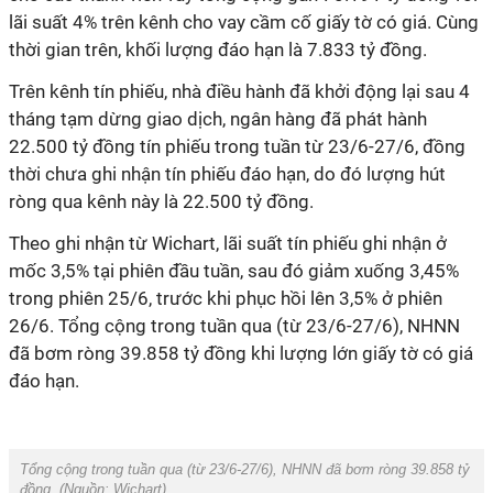
lãi suất 4% trên kênh cho vay cầm cố giấy tờ có giá. Cùng
thời gian trên, khối lượng đáo hạn là 7.833 tỷ đồng.
Trên kênh tín phiếu, nhà điều hành đã khởi động lại sau 4
tháng tạm dừng giao dịch,
ngân hàng đã phát hành
22.500 tỷ đồng tín phiếu trong tuần từ 23/6-27/6, đồng
thời
chưa ghi nhận tín phiếu đáo hạn, do đó lượng hút
ròng qua kênh này là 22.500 tỷ đồng.
Theo ghi nhận từ Wichart, lãi suất tín phiếu ghi nhận ở
mốc 3,5% tại phiên đầu tuần, sau đó giảm xuống 3,45%
trong phiên 25/6, trước khi phục hồi lên 3,5% ở phiên
26/6.
Tổng cộng trong tuần qua (từ 23/6-27/6), NHNN
đã bơm ròng 39.858 tỷ đồng khi lượng lớn giấy tờ có giá
đáo hạn.
Tổng cộng trong tuần qua (từ 23/6-27/6), NHNN đã bơm ròng 39.858 tỷ
đồng. (Nguồn: Wichart)