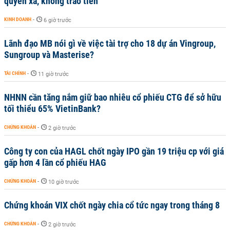
quyền xã, không trao tiền
KINH DOANH
-
6 giờ trước
Lãnh đạo MB nói gì về việc tài trợ cho 18 dự án Vingroup,
Sungroup và Masterise?
TÀI CHÍNH
-
11 giờ trước
NHNN cần tăng nắm giữ bao nhiêu cổ phiếu CTG để sở hữu
tối thiểu 65% VietinBank?
CHỨNG KHOÁN
-
2 giờ trước
Công ty con của HAGL chốt ngày IPO gần 19 triệu cp với giá
gấp hơn 4 lần cổ phiếu HAG
CHỨNG KHOÁN
-
10 giờ trước
Chứng khoán VIX chốt ngày chia cổ tức ngay trong tháng 8
CHỨNG KHOÁN
-
2 giờ trước