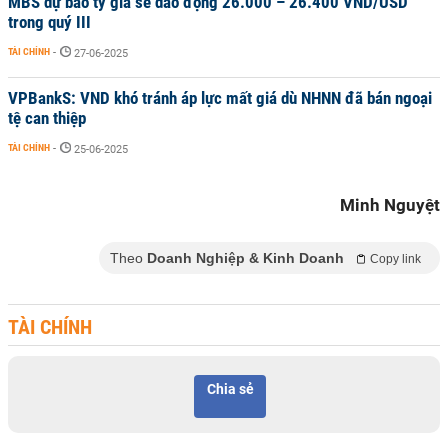
MBS dự báo tỷ giá sẽ dao động 26.000 – 26.400 VND/USD
trong quý III
TÀI CHÍNH
-
27-06-2025
VPBankS: VND khó tránh áp lực mất giá dù NHNN đã bán ngoại
tệ can thiệp
TÀI CHÍNH
-
25-06-2025
Minh Nguyệt
Theo
Doanh Nghiệp & Kinh Doanh
Copy link
TÀI CHÍNH
Chia sẻ