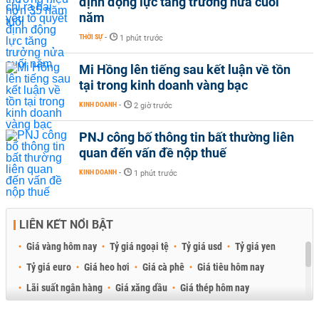
định động lực tăng trưởng nửa cuối
năm
THỜI SỰ
-
1 phút trước
Mi Hồng lên tiếng sau kết luận về tồn
tại trong kinh doanh vàng bạc
KINH DOANH
-
2 giờ trước
PNJ công bố thông tin bất thường liên
quan đến vấn đề nộp thuế
KINH DOANH
-
1 phút trước
LIÊN KẾT NỔI BẬT
Giá vàng hôm nay
Tỷ giá ngoại tệ
Tỷ giá usd
Tỷ giá yen
Tỷ giá euro
Giá heo hơi
Giá cà phê
Giá tiêu hôm nay
Lãi suất ngân hàng
Giá xăng dầu
Giá thép hôm nay
Giá sầu riêng
Giá thịt heo
Giá gạo
Giá cao su