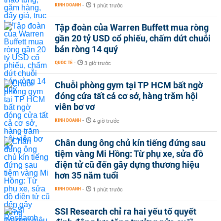
KINH DOANH
-
1 phút trước
Tập đoàn của Warren Buffett mua ròng
gần 20 tỷ USD cổ phiếu, chấm dứt chuỗi
bán ròng 14 quý
QUỐC TẾ
-
3 giờ trước
Chuỗi phòng gym tại TP HCM bất ngờ
đóng cửa tất cả cơ sở, hàng trăm hội
viên bơ vơ
KINH DOANH
-
4 giờ trước
Chân dung ông chủ kín tiếng đứng sau
tiệm vàng Mi Hồng: Từ phụ xe, sửa đồ
điện tử cũ đến gây dựng thương hiệu
hơn 35 năm tuổi
KINH DOANH
-
1 phút trước
SSI Research chỉ ra hai yếu tố quyết