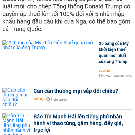
luật mới, cho phép Tổng thống Donald Trump có
quyền áp thuế lên tới 100% đối với 5 nhà nhập
khẩu hàng đầu dầu khí của Nga, có thể bao gồm
cả Trung Quốc.
25 bang của Mỹ
khởi kiện thuế
quan mới nhất
của ông Trump
QUỐC TẾ
-
07:41 | 04/08/2026
Cán cân thương mại sắp đổi chiều?
THỜI SỰ
-
1 giờ trước
Bảo Tín Mạnh Hải lên tiếng phủ nhận
hành vi thao túng, găm hàng, đẩy giá,
trục lợi