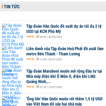
TIN TỨC
Tập đoàn Hàn Quốc đề xuất dự án tối đa 2 tỷ
USD tại KCN Phù Mỹ
THỜI SỰ
-
00:00 | 30/09/2025
Liên danh của Tập đoàn Hoà Phát đề xuất làm
metro Bến Thành - Tham Lương
THỜI SỰ
-
15:58 | 30/07/2025
Tập đoàn Marubeni muốn mở rộng đầu tư tại
Nhà máy điện khí Ô Môn II, điện khí LNG
Quảng Ninh,...
THỜI SỰ
-
07:28 | 15/07/2025
'Ông lớn' Hàn Quốc muốn rót thêm 1,5 tỷ USD
vào Việt Nam để xây hai nhà máy