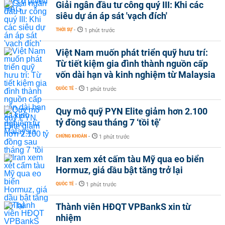
Giải ngân đầu tư công quý III: Khi các
siêu dự án áp sát 'vạch đích'
THỜI SỰ
-
1 phút trước
Việt Nam muốn phát triển quỹ hưu trí:
Từ tiết kiệm gia đình thành nguồn cấp
vốn dài hạn và kinh nghiệm từ Malaysia
QUỐC TẾ
-
1 phút trước
Quy mô quỹ PYN Elite giảm hơn 2.100
tỷ đồng sau tháng 7 ‘tồi tệ’
CHỨNG KHOÁN
-
1 phút trước
Iran xem xét cấm tàu Mỹ qua eo biển
Hormuz, giá dầu bật tăng trở lại
QUỐC TẾ
-
1 phút trước
Thành viên HĐQT VPBankS xin từ
nhiệm