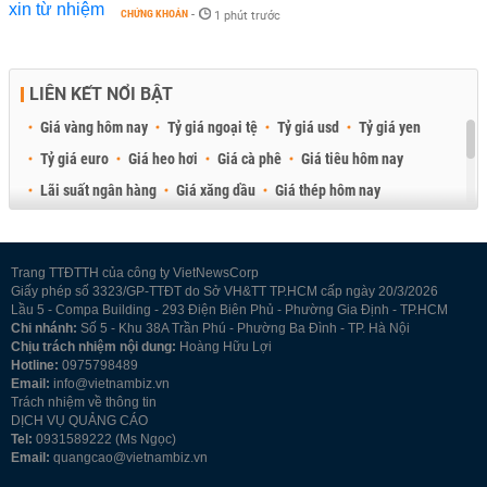
CHỨNG KHOÁN
-
1 phút trước
LIÊN KẾT NỔI BẬT
Giá vàng hôm nay
Tỷ giá ngoại tệ
Tỷ giá usd
Tỷ giá yen
Tỷ giá euro
Giá heo hơi
Giá cà phê
Giá tiêu hôm nay
Lãi suất ngân hàng
Giá xăng dầu
Giá thép hôm nay
Giá sầu riêng
Giá thịt heo
Giá gạo
Giá cao su
Best Retail Brokers
Diễn đàn đầu tư Việt Nam 2026
Trang TTĐTTH của công ty VietNewsCorp
Giấy phép số 3323/GP-TTĐT do Sở VH&TT TP.HCM cấp ngày 20/3/2026
Lầu 5 - Compa Building - 293 Điện Biên Phủ - Phường Gia Định - TP.HCM
Chi nhánh:
Số 5 - Khu 38A Trần Phú - Phường Ba Đình - TP. Hà Nội
Chịu trách nhiệm nội dung:
Hoàng Hữu Lợi
Hotline:
0975798489
Email:
info@vietnambiz.vn
Trách nhiệm về thông tin
DỊCH VỤ QUẢNG CÁO
Tel:
0931589222 (Ms Ngọc)
Email:
quangcao@vietnambiz.vn