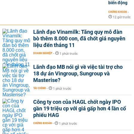
biến động
CHỨNG KHOÁN
-
12 giờ trước
Lãnh đạo Vinamilk: Tăng quy mô đàn
bò thêm 8.000 con, đã chốt giá nguyên
liệu đến tháng 11
DOANH NGHIỆP
-
1 phút trước
Lãnh đạo MB nói gì về việc tài trợ cho
18 dự án Vingroup, Sungroup và
Masterise?
TÀI CHÍNH
-
1 phút trước
Công ty con của HAGL chốt ngày IPO
gần 19 triệu cp với giá gấp hơn 4 lần cổ
phiếu HAG
CHỨNG KHOÁN
-
1 phút trước