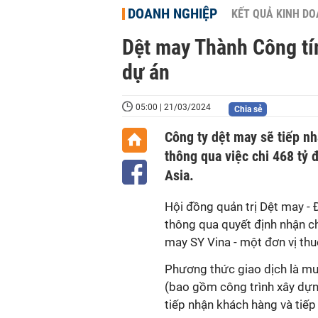
DOANH NGHIỆP
KẾT QUẢ KINH D
Dệt may Thành Công tí
dự án
05:00 | 21/03/2024
Chia sẻ
Công ty dệt may sẽ tiếp n
thông qua việc chi 468 tỷ
Asia.
Hội đồng quản trị
Dệt may - 
thông qua quyết định nhận 
may SY Vina - một đơn vị th
Phương thức giao dịch là mua
(bao gồm công trình xây dựng
tiếp nhận khách hàng và tiếp