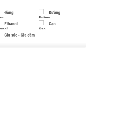
Đồng
Đường
Ethanol
Gạo
Gia súc - Gia cầm
Giấy
Gỗ
Hạt điều
Hồ tiêu - Hạt tiêu
Khí đốt
Kim loại khác
Mắc ca
Muối
Ngũ cốc
Nhựa - Hạt nhựa
Palladium
Phân bón