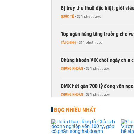
Bị truy thu thuế đặc biệt, giới si
QUỐC TẾ
-
1 phút trước
Top ngân hàng tăng trưởng cho v
TÀI CHÍNH
-
1 phút trước
Chứng khoán VIX chốt ngày chia c
CHỨNG KHOÁN
-
1 phút trước
DMX hút gần 700 tỷ đồng vốn ngoạ
CHỨNG KHOÁN
-
1 phút trước
ĐỌC NHIỀU NHẤT
Chuyên gia Phạm Xuân Hoè chỉ ra 
còn 'tắc nghẽn'
THỜI SỰ
-
1 phút trước