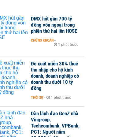
DMX hút gần 700 tỷ
đồng vốn ngoại trong
phiên thứ hai lên HOSE
CHỨNG KHOÁN
-
1 phút trước
Đề xuất miễn 30% thuế
thu nhập cho hộ kinh
doanh, doanh nghiệp có
doanh thu dưới 10 tỷ
đồng
THỜI SỰ
-
1 phút trước
Dàn lãnh đạo GenZ nhà
Vingroup,
Techcombank, VPBank,
PC1: Người nắm