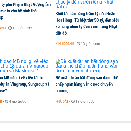
i tỷ phú Phạm Nhật Vượng lần
g tiền mặt, ngang ngửa MWG
m gia vào hệ sinh thái
Khối tài sản hàng trăm tỷ của Huấn
up
Hoa Hồng: Từ biệt thự 50 tỷ, dàn siêu
xe hàng chục tỷ đến vườn tùng Nhật
OANH
-
18 giờ trước
đắt đỏ
 cổ phiếu CTG để sở hữu tối thiểu 65% VietinBank?
KINH DOANH
-
13 giờ trước
o MB nói gì về việc tài trợ
Đề xuất dự án bất động sản đang thế
 dự án Vingroup, Sungroup và
chấp ngân hàng vẫn được chuyển
ise?
nhượng
NH
-
4 giờ trước
NHÀ ĐẤT
-
19 giờ trước