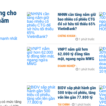
ng cho
NHNN cần tăng nắm giữ
 năm
bao nhiêu cổ phiếu CTG
để sở hữu tối thiểu 65%
VietinBank?
CHỨNG KHOÁN
-
1 phút trước
VNPT nắm giữ hơn
62.000 tỷ đồng tiền
mặt, ngang ngửa MWG
DOANH NGHIỆP
-
1 phút trước
BIDV sắp phát hành gần
500 triệu cổ phiếu, tăng
vốn lên gần 77.800 tỷ
g có mức tăng
TÀI CHÍNH
-
1 phút trước