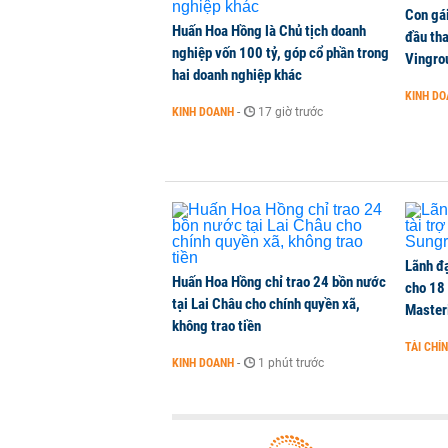
Con gá
Huấn Hoa Hồng là Chủ tịch doanh
VNPT nắm giữ hơn 62.000 tỷ đồn
đầu tha
nghiệp vốn 100 tỷ, góp cổ phần trong
Vingro
DOANH NGHIỆP
-
1 phút trước
hai doanh nghiệp khác
KINH D
KINH DOANH
-
17 giờ trước
NHNN cần tăng nắm giữ bao nhiêu
CHỨNG KHOÁN
-
1 phút trước
Lãnh đạ
Huấn Hoa Hồng chỉ trao 24 bồn nước
cho 18
tại Lai Châu cho chính quyền xã,
Master
không trao tiền
TÀI CHÍ
KINH DOANH
-
1 phút trước