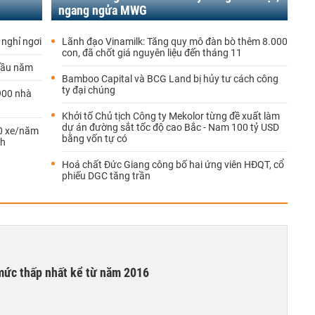
ngang ngửa MWG
nghỉ ngơi
Lãnh đạo Vinamilk: Tăng quy mô đàn bò thêm 8.000
con, đã chốt giá nguyên liệu đến tháng 11
 đầu năm
Bamboo Capital và BCG Land bị hủy tư cách công
ty đại chúng
900 nhà
Khởi tố Chủ tịch Công ty Mekolor từng đề xuất làm
dự án đường sắt tốc độ cao Bắc - Nam 100 tỷ USD
00 xe/năm
bằng vốn tự có
nh
Hoá chất Đức Giang công bố hai ứng viên HĐQT, cổ
phiếu DGC tăng trần
mức thấp nhất kể từ năm 2016