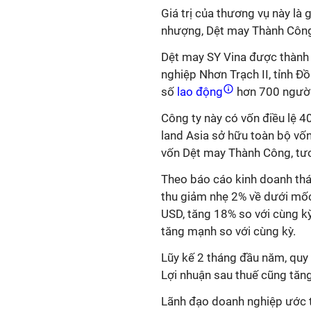
Giá trị của thương vụ này là
nhượng, Dệt may Thành Công
Dệt may SY Vina được thành l
nghiệp Nhơn Trạch II, tỉnh 
số
lao động
hơn 700 người 
Công ty này có vốn điều lệ 4
land Asia
sở hữu toàn bộ vốn
vốn Dệt may Thành Công, tươ
Theo báo cáo kinh doanh th
thu giảm nhẹ 2% về dưới mốc
USD, tăng 18% so với cùng k
tăng mạnh so với cùng kỳ.
Lũy kế 2 tháng đầu năm, quy
Lợi nhuận sau thuế cũng tăn
Lãnh đạo doanh nghiệp ước 