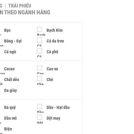
G
TRÁI PHIẾU
IN THEO NGÀNH HÀNG
Bạc
Bạch Kim
Bông - Sợi
Cá da trơn
Cá ngừ
Cà phê
Cacao
Cao su
Chất dẻo
Chè
Da giày
Đá quý
Dầu - Hạt dầu
Dầu mỏ
Dệt may
Điện