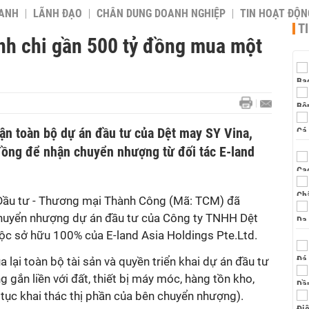
OANH
LÃNH ĐẠO
CHÂN DUNG DOANH NGHIỆP
TIN HOẠT ĐỘN
T
nh chi gần 500 tỷ đồng mua một
hận toàn bộ dự án đầu tư của Dệt may SY Vina,
 đồng để nhận chuyển nhượng từ đối tác E-land
Đầu tư - Thương mại Thành Công (Mã: TCM) đã
chuyển nhượng dự án đầu tư của Công ty TNHH Dệt
uộc sở hữu 100% của E-land Asia Holdings Pte.Ltd.
 lại toàn bộ tài sản và quyền triển khai dự án đầu tư
 gắn liền với đất, thiết bị máy móc, hàng tồn kho,
 tục khai thác thị phần của bên chuyển nhượng).