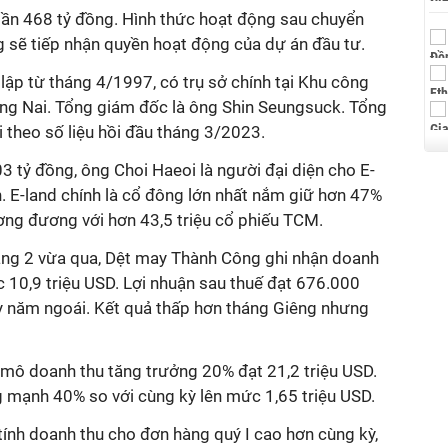
 gần 468 tỷ đồng. Hình thức hoạt động sau chuyển
 sẽ tiếp nhận quyền hoạt động của dự án đầu tư.
ập từ tháng 4/1997, có trụ sở chính tại Khu công
Đồng Nai. Tổng giám đốc là ông Shin Seungsuck. Tổng
theo số liệu hồi đầu tháng 3/2023.
03 tỷ đồng, ông Choi Haeoi là người đại diện cho E-
. E-land chính là cổ đông lớn nhất nắm giữ hơn 47%
ng đương với hơn 43,5 triệu cổ phiếu TCM.
áng 2 vừa qua,
Dệt may Thành Công
ghi nhận doanh
 10,9 triệu USD. Lợi nhuận sau thuế đạt 676.000
ỳ năm ngoái. Kết quả thấp hơn tháng Giêng nhưng
 mô doanh thu tăng trưởng 20% đạt 21,2 triệu USD.
g mạnh 40% so với cùng kỳ lên mức 1,65 triệu USD.
tính
doanh thu cho đơn hàng quý I cao hơn cùng kỳ,