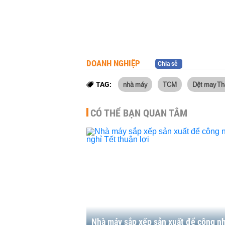
DOANH NGHIỆP
Chia sẻ
nhà máy
TCM
Dệt may T
TAG:
CÓ THỂ BẠN QUAN TÂM
Nhà máy sắp xếp sản xuất để công n