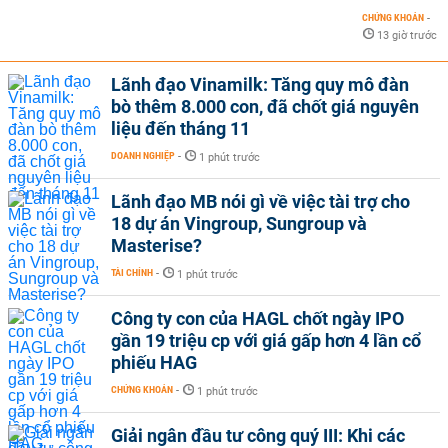
CHỨNG KHOÁN
-
13 giờ trước
Lãnh đạo Vinamilk: Tăng quy mô đàn
bò thêm 8.000 con, đã chốt giá nguyên
liệu đến tháng 11
DOANH NGHIỆP
-
1 phút trước
Lãnh đạo MB nói gì về việc tài trợ cho
18 dự án Vingroup, Sungroup và
Masterise?
TÀI CHÍNH
-
1 phút trước
Công ty con của HAGL chốt ngày IPO
gần 19 triệu cp với giá gấp hơn 4 lần cổ
phiếu HAG
CHỨNG KHOÁN
-
1 phút trước
Giải ngân đầu tư công quý III: Khi các