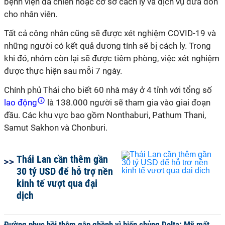
bệnh viện dã chiến hoặc cơ sở cách ly và dịch vụ đưa đón
cho nhân viên.
Tất cả công nhân cũng sẽ được xét nghiệm COVID-19 và
những người có kết quả dương tính sẽ bị cách ly. Trong
khi đó, nhóm còn lại sẽ được tiêm phòng, việc xét nghiệm
được thực hiện sau mỗi 7 ngày.
Chính phủ Thái cho biết 60 nhà máy ở 4 tỉnh với tổng số
lao động
là 138.000 người sẽ tham gia vào giai đoạn
đầu. Các khu vực bao gồm Nonthaburi, Pathum Thani,
Samut Sakhon và Chonburi.
Thái Lan cần thêm gần
30 tỷ USD để hỗ trợ nền
kinh tế vượt qua đại
dịch
Đường phục hồi thêm gập ghềnh vì biến chủng Delta: Mỹ mất