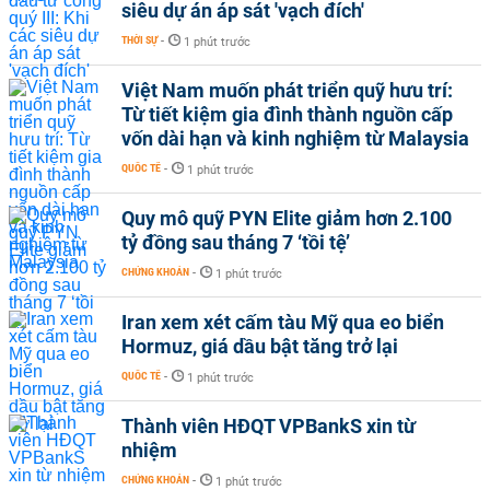
siêu dự án áp sát 'vạch đích'
THỜI SỰ
-
1 phút trước
Việt Nam muốn phát triển quỹ hưu trí:
Từ tiết kiệm gia đình thành nguồn cấp
vốn dài hạn và kinh nghiệm từ Malaysia
QUỐC TẾ
-
1 phút trước
Quy mô quỹ PYN Elite giảm hơn 2.100
tỷ đồng sau tháng 7 ‘tồi tệ’
CHỨNG KHOÁN
-
1 phút trước
Iran xem xét cấm tàu Mỹ qua eo biển
Hormuz, giá dầu bật tăng trở lại
QUỐC TẾ
-
1 phút trước
Thành viên HĐQT VPBankS xin từ
nhiệm
CHỨNG KHOÁN
-
1 phút trước