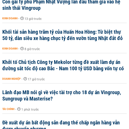
Con gái tỷ phú Phạm Nhật Vượng lần đầu tham gia vào hệ
sinh thái Vingroup
KINH DOANH
-
13 giờ trước
Khối tài sản hàng trăm tỷ của Huấn Hoa Hồng: Từ biệt thự
50 tỷ, dàn siêu xe hàng chục tỷ đến vườn tùng Nhật đắt đỏ
KINH DOANH
-
8 giờ trước
Khởi tố Chủ tịch Công ty Mekolor từng đề xuất làm dự án
đường sắt tốc độ cao Bắc - Nam 100 tỷ USD bằng vốn tự có
DOANH NGHIỆP
-
17 giờ trước
Lãnh đạo MB nói gì về việc tài trợ cho 18 dự án Vingroup,
Sungroup và Masterise?
TÀI CHÍNH
-
1 phút trước
Đề xuất dự án bất động sản đang thế chấp ngân hàng vẫn
được chuyển nhượng