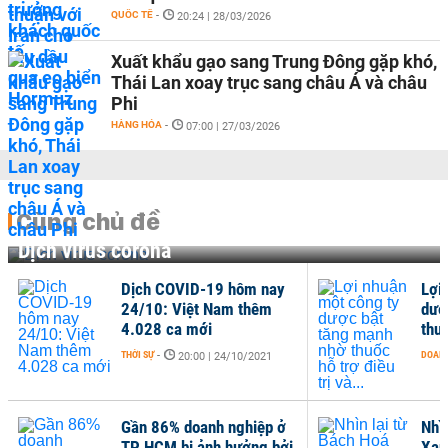
QUỐC TẾ
-
20:24 | 28/03/2026
Xuất khẩu gạo sang Trung Đông gặp khó,
Thái Lan xoay trục sang châu Á và châu
Phi
HÀNG HÓA
-
07:00 | 27/03/2026
Cùng chủ đề
Dịch virus corona
Dịch COVID-19 hôm nay
Lợi
24/10: Việt Nam thêm
dượ
4.028 ca mới
thuố
THỜI SỰ
-
DOANH
20:00 | 24/10/2021
Gần 86% doanh nghiệp ở
Nhì
TP HCM bị ảnh hưởng bởi
Xan