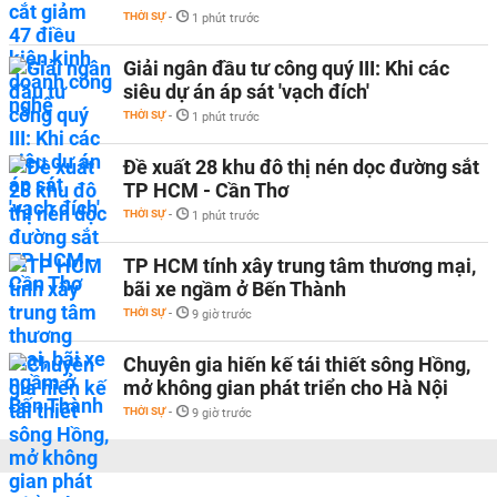
THỜI SỰ
-
1 phút trước
Giải ngân đầu tư công quý III: Khi các
siêu dự án áp sát 'vạch đích'
THỜI SỰ
-
1 phút trước
Đề xuất 28 khu đô thị nén dọc đường sắt
TP HCM - Cần Thơ
THỜI SỰ
-
1 phút trước
TP HCM tính xây trung tâm thương mại,
bãi xe ngầm ở Bến Thành
THỜI SỰ
-
9 giờ trước
Chuyên gia hiến kế tái thiết sông Hồng,
mở không gian phát triển cho Hà Nội
THỜI SỰ
-
9 giờ trước