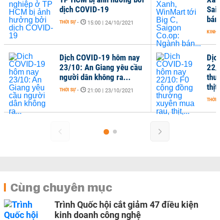
dịch COVID-19
Sai
bán.
THỜI SỰ
-
15:00 | 24/10/2021
KINH 
Dịch COVID-19 hôm nay
Dịc
23/10: An Giang yêu cầu
22/
người dân không ra...
thư
thịt,
THỜI SỰ
-
21:00 | 23/10/2021
THỜI 
Cùng chuyên mục
Trình Quốc hội cắt giảm 47 điều kiện
kinh doanh công nghệ