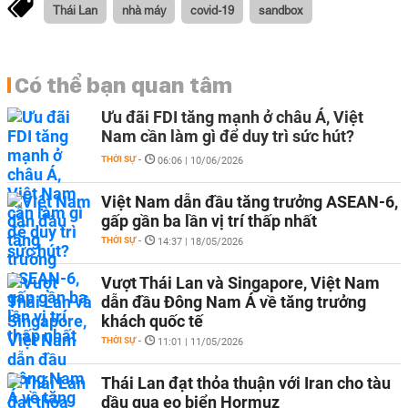
Thái Lan
nhà máy
covid-19
sandbox
Có thể bạn quan tâm
Ưu đãi FDI tăng mạnh ở châu Á, Việt
Nam cần làm gì để duy trì sức hút?
THỜI SỰ
-
06:06 | 10/06/2026
Việt Nam dẫn đầu tăng trưởng ASEAN-6,
gấp gần ba lần vị trí thấp nhất
THỜI SỰ
-
14:37 | 18/05/2026
Vượt Thái Lan và Singapore, Việt Nam
dẫn đầu Đông Nam Á về tăng trưởng
khách quốc tế
THỜI SỰ
-
11:01 | 11/05/2026
Thái Lan đạt thỏa thuận với Iran cho tàu
dầu qua eo biển Hormuz