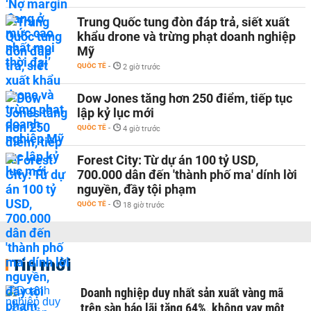
Trung Quốc tung đòn đáp trả, siết xuất
khẩu drone và trừng phạt doanh nghiệp
Mỹ
QUỐC TẾ
-
2 giờ trước
Dow Jones tăng hơn 250 điểm, tiếp tục
lập kỷ lục mới
QUỐC TẾ
-
4 giờ trước
Forest City: Từ dự án 100 tỷ USD,
700.000 dân đến 'thành phố ma' dính lời
nguyền, đầy tội phạm
QUỐC TẾ
-
18 giờ trước
Tin mới
Doanh nghiệp duy nhất sản xuất vàng mã
trên sàn báo lãi tăng 64%, không vay một