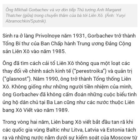
Ông MIkhali Gorbachev và vợ đón tiếp Thủ tướng Anh Margaret
Thatcher (giữa) trong chuyến thăm của bà tới Liên Xô. (Ảnh:
Yuryi
Abramochkin/Sputnik
).
Sinh ra ở làng Privolnoye năm 1931, Gorbachev trở thành
Tổng Bí thư của Ban Chấp hành Trung ương Đảng Cộng
sản Liên Xô vào năm 1985.
Ông đã tìm cách cải tổ Liên Xô thông qua một loạt các
thay đổi về chính sách kinh tế (“perestroika”) và quản trị
(“glasnost”). Năm 1990, ông trở thành Tổng thống Liên
Xô. Không giống như những người tiền nhiệm của mình,
ông Gorbachev đã không cấm đoán những cuộc biểu tình
ủng hộ dân chủ tại Ba Lan cũng như các nước thuộc Liên
bang Xô Viết vào năm 1989.
Trong vòng hai năm, Liên bang Xô viết bắt đầu tan rã khi
các quốc gia vùng Baltic như Litva, Latvia và Estonia tách
ra và những nước nằm dưới sự kiểm soát của Moscow từ