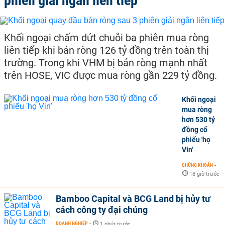
phiên giải ngân liên tiếp
Khối ngoại chấm dứt chuỗi ba phiên mua ròng
liên tiếp khi bán ròng 126 tỷ đồng trên toàn thị
trường. Trong khi VHM bị bán ròng mạnh nhất
trên HOSE, VIC được mua ròng gần 229 tỷ đồng.
Khối ngoại
mua ròng
hơn 530 tỷ
đồng cổ
phiếu 'họ
Vin'
CHỨNG KHOÁN
-
18 giờ trước
Bamboo Capital và BCG Land bị hủy tư
cách công ty đại chúng
DOANH NGHIỆP
-
1 phút trước