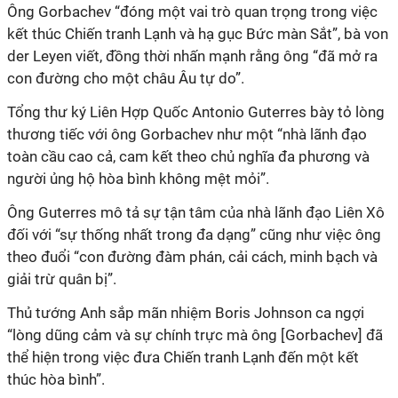
Ông Gorbachev “đóng một vai trò quan trọng trong việc
kết thúc Chiến tranh Lạnh và hạ gục Bức màn Sắt”, bà von
der Leyen viết, đồng thời nhấn mạnh rằng ông “đã mở ra
con đường cho một châu Âu tự do”.
Tổng thư ký Liên Hợp Quốc Antonio Guterres bày tỏ lòng
thương tiếc với ông Gorbachev như một “nhà lãnh đạo
toàn cầu cao cả, cam kết theo chủ nghĩa đa phương và
người ủng hộ hòa bình không mệt mỏi”.
Ông Guterres mô tả sự tận tâm của nhà lãnh đạo Liên Xô
đối với “sự thống nhất trong đa dạng” cũng như việc ông
theo đuổi “con đường đàm phán, cải cách, minh bạch và
giải trừ quân bị”.
Thủ tướng Anh sắp mãn nhiệm Boris Johnson ca ngợi
“lòng dũng cảm và sự chính trực mà ông [Gorbachev] đã
thể hiện trong việc đưa Chiến tranh Lạnh đến một kết
thúc hòa bình”.