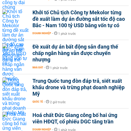
Khởi tố Chủ tịch Công ty Mekolor từng
đề xuất làm dự án đường sắt tốc độ cao
Bắc - Nam 100 tỷ USD bằng vốn tự có
DOANH NGHIỆP
-
1 phút trước
Đề xuất dự án bất động sản đang thế
chấp ngân hàng vẫn được chuyển
nhượng
NHÀ ĐẤT
-
1 phút trước
Trung Quốc tung đòn đáp trả, siết xuất
khẩu drone và trừng phạt doanh nghiệp
Mỹ
QUỐC TẾ
-
2 giờ trước
Hoá chất Đức Giang công bố hai ứng
viên HĐQT, cổ phiếu DGC tăng trần
DOANH NGHIỆP
-
1 phút trước