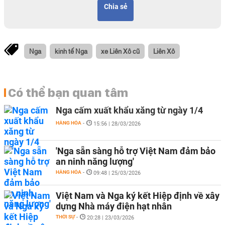
Chia sẻ
Nga
kinh tế Nga
xe Liên Xô cũ
Liên Xô
Có thể bạn quan tâm
Nga cấm xuất khẩu xăng từ ngày 1/4
HÀNG HÓA
-
15:56 | 28/03/2026
'Nga sẵn sàng hỗ trợ Việt Nam đảm bảo
an ninh năng lượng'
HÀNG HÓA
-
09:48 | 25/03/2026
Việt Nam và Nga ký kết Hiệp định về xây
dựng Nhà máy điện hạt nhân
THỜI SỰ
-
20:28 | 23/03/2026