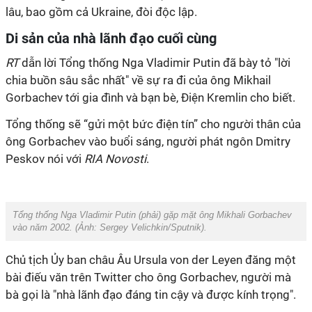
lâu, bao gồm cả Ukraine, đòi độc lập.
Di sản của nhà lãnh đạo cuối cùng
RT
dẫn lời Tổng thống Nga Vladimir Putin đã bày tỏ "lời
chia buồn sâu sắc nhất" về sự ra đi của ông Mikhail
Gorbachev tới gia đình và bạn bè, Điện Kremlin cho biết.
Tổng thống sẽ “gửi một bức điện tín” cho người thân của
ông Gorbachev vào buổi sáng, người phát ngôn Dmitry
Peskov nói với
RIA Novosti
.
Tổng thống Nga Vladimir Putin (phải) gặp mặt ông Mikhali Gorbachev
vào năm 2002. (Ảnh:
Sergey Velichkin/Sputnik
).
Chủ tịch Ủy ban châu Âu Ursula von der Leyen đăng một
bài điếu văn trên Twitter cho ông Gorbachev, người mà
bà gọi là "nhà lãnh đạo đáng tin cậy và được kính trọng".