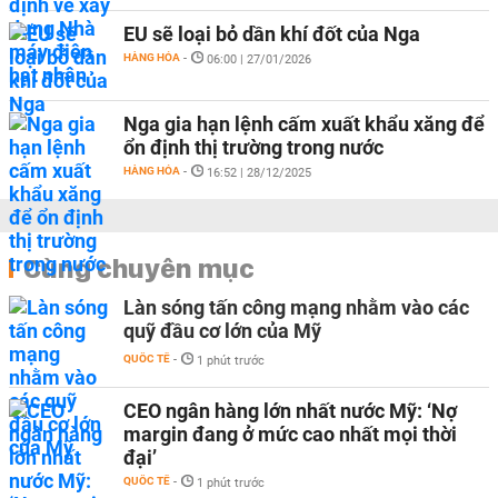
EU sẽ loại bỏ dần khí đốt của Nga
HÀNG HÓA
-
06:00 | 27/01/2026
Nga gia hạn lệnh cấm xuất khẩu xăng để
ổn định thị trường trong nước
HÀNG HÓA
-
16:52 | 28/12/2025
Cùng chuyên mục
Làn sóng tấn công mạng nhằm vào các
quỹ đầu cơ lớn của Mỹ
QUỐC TẾ
-
1 phút trước
CEO ngân hàng lớn nhất nước Mỹ: ‘Nợ
margin đang ở mức cao nhất mọi thời
đại’
QUỐC TẾ
-
1 phút trước