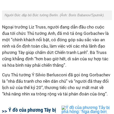
Người Đức đập bỏ Bức tường Berlin. (Ảnh:
Boris Babanov/Sputnik
).
Ngoại trưởng Liz Truss, người đang dẫn đầu cho cuộc
đua tới chức Thủ tướng Anh, đã mô tả ông Gorbachev là
một “chính khách nổi bật, có đóng góp sâu sắc vào an
ninh và ổn định toàn cầu, làm việc với các nhà lãnh đạo
phương Tây giúp chấm dứt Chiến tranh Lạnh”. Bà Truss
cũng khẳng định “hơn bao giờ hết, di sản của sự hợp tác
và hòa bình này phải chiến thắng”.
Cựu Thủ tướng Ý Silvio Berlusconi đã gọi ông Gorbachev
là “nhà đấu tranh cho nền dân chủ” và “người đã thay đổi
lịch sử của thế kỷ 20”, thương tiếc cho sự mất mát về
“khả năng nhìn xa trông rộng và tài phán đoán của ông”.
Ý đồ của phương Tây bị