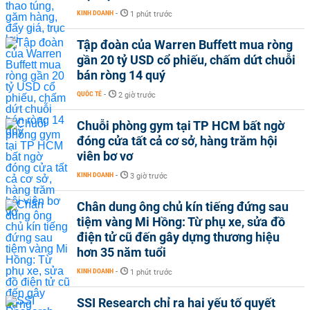
KINH DOANH
-
1 phút trước
Tập đoàn của Warren Buffett mua ròng
gần 20 tỷ USD cổ phiếu, chấm dứt chuỗi
bán ròng 14 quý
QUỐC TẾ
-
2 giờ trước
Chuỗi phòng gym tại TP HCM bất ngờ
đóng cửa tất cả cơ sở, hàng trăm hội
viên bơ vơ
KINH DOANH
-
3 giờ trước
Chân dung ông chủ kín tiếng đứng sau
tiệm vàng Mi Hồng: Từ phụ xe, sửa đồ
điện tử cũ đến gây dựng thương hiệu
hơn 35 năm tuổi
KINH DOANH
-
1 phút trước
SSI Research chỉ ra hai yếu tố quyết