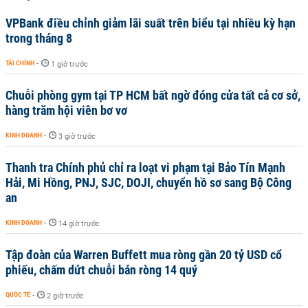
VPBank điều chỉnh giảm lãi suất trên biểu tại nhiều kỳ hạn
trong tháng 8
TÀI CHÍNH
-
1 giờ trước
Chuỗi phòng gym tại TP HCM bất ngờ đóng cửa tất cả cơ sở,
hàng trăm hội viên bơ vơ
KINH DOANH
-
3 giờ trước
Thanh tra Chính phủ chỉ ra loạt vi phạm tại Bảo Tín Mạnh
Hải, Mi Hồng, PNJ, SJC, DOJI, chuyển hồ sơ sang Bộ Công
an
KINH DOANH
-
14 giờ trước
Tập đoàn của Warren Buffett mua ròng gần 20 tỷ USD cổ
phiếu, chấm dứt chuỗi bán ròng 14 quý
QUỐC TẾ
-
2 giờ trước