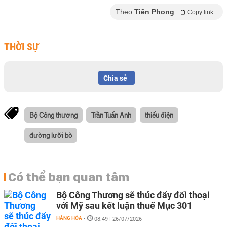
Theo
Tiền Phong
Copy link
THỜI SỰ
Chia sẻ
Bộ Công thương
Trần Tuấn Anh
thiếu điện
đường lưỡi bò
Có thể bạn quan tâm
Bộ Công Thương sẽ thúc đẩy đối thoại
với Mỹ sau kết luận thuế Mục 301
HÀNG HÓA
-
08:49 | 26/07/2026