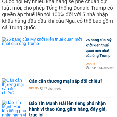
Quốc hội Mỹ nhiều khả năng sẽ phê chuẩn dự
luật mới, cho phép Tổng thống Donald Trump có
quyền áp thuế lên tới 100% đối với 5 nhà nhập
khẩu hàng đầu dầu khí của Nga, có thể bao gồm
cả Trung Quốc.
25 bang của Mỹ
khởi kiện thuế
quan mới nhất
của ông Trump
QUỐC TẾ
-
07:41 | 04/08/2026
Cán cân thương mại sắp đổi chiều?
THỜI SỰ
-
17 phút trước
Bảo Tín Mạnh Hải lên tiếng phủ nhận
hành vi thao túng, găm hàng, đẩy giá,
trục lợi