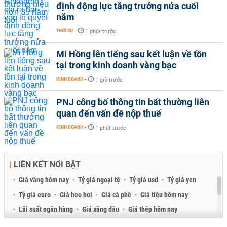
định động lực tăng trưởng nửa cuối
năm
THỜI SỰ
-
1 phút trước
Mi Hồng lên tiếng sau kết luận về tồn
tại trong kinh doanh vàng bạc
KINH DOANH
-
1 giờ trước
PNJ công bố thông tin bất thường liên
quan đến vấn đề nộp thuế
KINH DOANH
-
1 phút trước
LIÊN KẾT NỔI BẬT
Giá vàng hôm nay
Tỷ giá ngoại tệ
Tỷ giá usd
Tỷ giá yen
Tỷ giá euro
Giá heo hơi
Giá cà phê
Giá tiêu hôm nay
Lãi suất ngân hàng
Giá xăng dầu
Giá thép hôm nay
Giá sầu riêng
Giá thịt heo
Giá gạo
Giá cao su