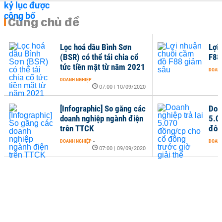
Cùng chủ đề
Lọc hoá dầu Bình Sơn
Lợi
(BSR) có thể tái chia cổ
F88
tức tiền mặt từ năm 2021
DOANH
DOANH NGHIỆP
-
07:00 | 10/09/2020
[Infographic] So găng các
Doan
doanh nghiệp ngành điện
5.0
trên TTCK
đôn
DOANH NGHIỆP
-
DOANH
07:00 | 09/09/2020