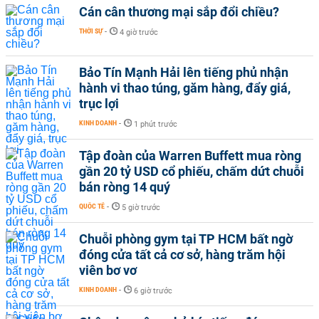
Cán cân thương mại sắp đổi chiều?
THỜI SỰ
-
4 giờ trước
Bảo Tín Mạnh Hải lên tiếng phủ nhận
hành vi thao túng, găm hàng, đẩy giá,
trục lợi
KINH DOANH
-
1 phút trước
Tập đoàn của Warren Buffett mua ròng
gần 20 tỷ USD cổ phiếu, chấm dứt chuỗi
bán ròng 14 quý
QUỐC TẾ
-
5 giờ trước
Chuỗi phòng gym tại TP HCM bất ngờ
đóng cửa tất cả cơ sở, hàng trăm hội
viên bơ vơ
KINH DOANH
-
6 giờ trước