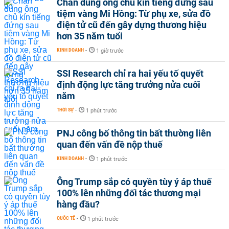
Chân dung ông chủ kín tiếng đứng sau
tiệm vàng Mi Hồng: Từ phụ xe, sửa đồ
điện tử cũ đến gây dựng thương hiệu
hơn 35 năm tuổi
KINH DOANH
-
1 giờ trước
SSI Research chỉ ra hai yếu tố quyết
định động lực tăng trưởng nửa cuối
năm
THỜI SỰ
-
1 phút trước
PNJ công bố thông tin bất thường liên
quan đến vấn đề nộp thuế
KINH DOANH
-
1 phút trước
Ông Trump sắp có quyền tùy ý áp thuế
100% lên những đối tác thương mại
hàng đầu?
QUỐC TẾ
-
1 phút trước