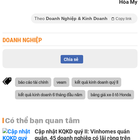
Hòa My
Theo
Doanh Nghiệp & Kinh Doanh
Copy link
DOANH NGHIỆP
Chia sẻ
báo cáo tài chính
veam
kết quả kinh doanh quý II
kết quả kinh doanh 6 tháng đầu năm
bảng giá xe ô tô Honda
Có thể bạn quan tâm
Cập nhật KQKD quý II: Vinhomes quán
quân, 45 doanh nghiệp có lãi ròng trên