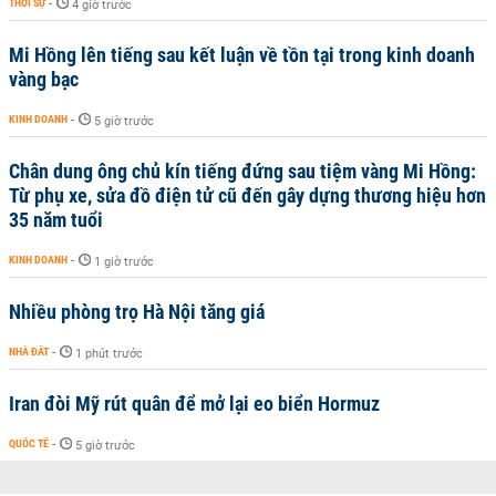
THỜI SỰ
-
4 giờ trước
Mi Hồng lên tiếng sau kết luận về tồn tại trong kinh doanh
vàng bạc
KINH DOANH
-
5 giờ trước
Chân dung ông chủ kín tiếng đứng sau tiệm vàng Mi Hồng:
Từ phụ xe, sửa đồ điện tử cũ đến gây dựng thương hiệu hơn
35 năm tuổi
KINH DOANH
-
1 giờ trước
Nhiều phòng trọ Hà Nội tăng giá
NHÀ ĐẤT
-
1 phút trước
Iran đòi Mỹ rút quân để mở lại eo biển Hormuz
QUỐC TẾ
-
5 giờ trước