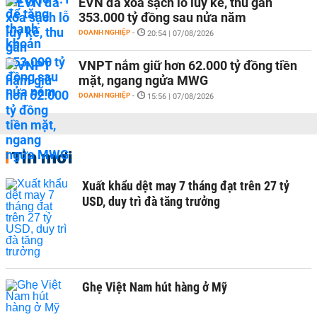
EVN đã xóa sạch lỗ lũy kế, thu gần
353.000 tỷ đồng sau nửa năm
DOANH NGHIỆP
-
20:54 | 07/08/2026
VNPT nắm giữ hơn 62.000 tỷ đồng tiền
mặt, ngang ngửa MWG
DOANH NGHIỆP
-
15:56 | 07/08/2026
Tin mới
Xuất khẩu dệt may 7 tháng đạt trên 27 tỷ
USD, duy trì đà tăng trưởng
Ghẹ Việt Nam hút hàng ở Mỹ