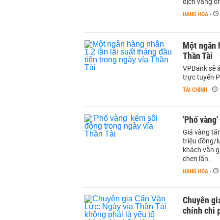
dịch vàng o
HÀNG HÓA
-
Một ngân h
Thần Tài
VPBank sẽ á
trực tuyến P
TÀI CHÍNH
-
'Phố vàng'
Giá vàng tă
triệu đồng/l
khách vẫn g
chen lấn.
HÀNG HÓA
-
Chuyên gia
chính chi 