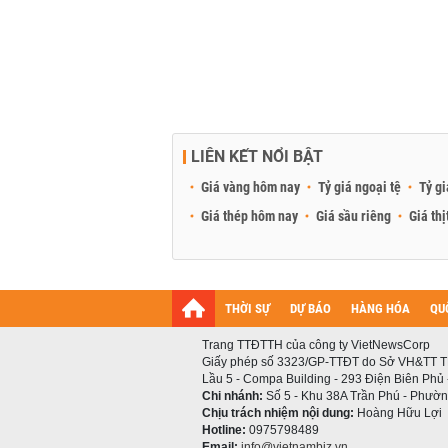
LIÊN KẾT NỔI BẬT
Giá vàng hôm nay
Tỷ giá ngoại tệ
Tỷ gi
Giá thép hôm nay
Giá sầu riêng
Giá thị
THỜI SỰ
DỰ BÁO
HÀNG HÓA
QU
Trang TTĐTTH của công ty VietNewsCorp
Giấy phép số 3323/GP-TTĐT do Sở VH&TT T
Lầu 5 - Compa Building - 293 Điện Biên Phủ
Chi nhánh:
Số 5 - Khu 38A Trần Phú - Phường
Chịu trách nhiệm nội dung:
Hoàng Hữu Lợi
Hotline:
0975798489
Email:
info@vietnambiz.vn