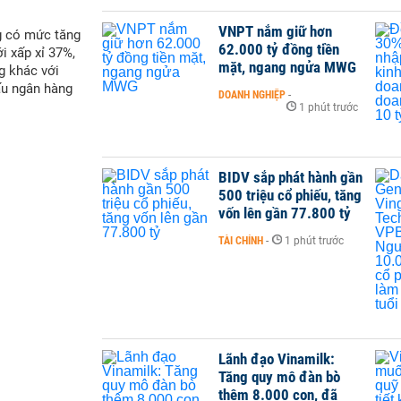
VNPT nắm giữ hơn
g có mức tăng
62.000 tỷ đồng tiền
i xấp xỉ 37%,
mặt, ngang ngửa MWG
g khác với
ấu ngân hàng
DOANH NGHIỆP
-
1 phút trước
BIDV sắp phát hành gần
500 triệu cổ phiếu, tăng
vốn lên gần 77.800 tỷ
TÀI CHÍNH
-
1 phút trước
Lãnh đạo Vinamilk:
Tăng quy mô đàn bò
thêm 8.000 con, đã