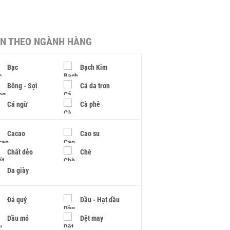
IN THEO NGÀNH HÀNG
Bạc
Bạch Kim
Bông - Sợi
Cá da trơn
Cá ngừ
Cà phê
Cacao
Cao su
Chất dẻo
Chè
Da giày
Đá quý
Dầu - Hạt dầu
Dầu mỏ
Dệt may