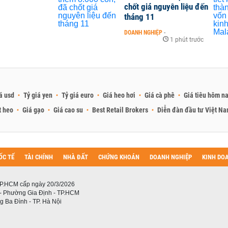
chốt giá nguyên liệu đến
tháng 11
DOANH NGHIỆP
-
1 phút trước
á usd
Tỷ giá yen
Tỷ giá euro
Giá heo hơi
Giá cà phê
Giá tiêu hôm n
t heo
Giá gạo
Giá cao su
Best Retail Brokers
Diễn đàn đầu tư Việt N
ỐC TẾ
TÀI CHÍNH
NHÀ ĐẤT
CHỨNG KHOÁN
DOANH NGHIỆP
KINH DO
P.HCM cấp ngày 20/3/2026
 - Phường Gia Định - TP.HCM
 Ba Đình - TP. Hà Nội