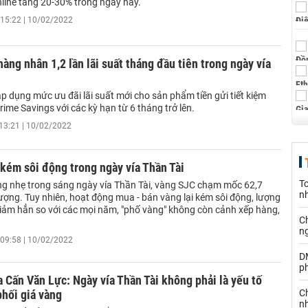
nline tăng 20-30% trong ngày này.
15:22 | 10/02/2022
àng nhân 1,2 lần lãi suất tháng đầu tiên trong ngày vía
p dụng mức ưu đãi lãi suất mới cho sản phẩm tiền gửi tiết kiệm
rime Savings với các kỳ hạn từ 6 tháng trở lên.
13:21 | 10/02/2022
 kém sôi động trong ngày vía Thần Tài
T
ng nhẹ trong sáng ngày vía Thần Tài, vàng SJC chạm mốc 62,7
n
ượng. Tuy nhiên, hoạt động mua - bán vàng lại kém sôi động, lượng
iảm hẳn so với các mọi năm, "phố vàng" không còn cảnh xếp hàng,
C
n
09:58 | 10/02/2022
D
ph
 Cấn Văn Lực: Ngày vía Thần Tài không phải là yếu tố
phối giá vàng
C
nh