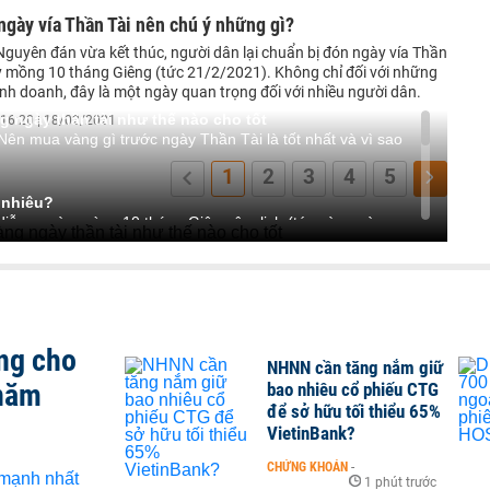
gày vía Thần Tài nên chú ý những gì?
Nguyên đán vừa kết thúc, người dân lại chuẩn bị đón ngày vía Thần
y mồng 10 tháng Giêng (tức 21/2/2021). Không chỉ đối với những
nh doanh, đây là một ngày quan trọng đối với nhiều người dân.
g ngày thần tài như thế nào cho tốt
16:20 | 18/02/2021
ên mua vàng gì trước ngày Thần Tài là tốt nhất và vì sao
1
2
3
4
5
 nhiêu?
ễn ra vào mùng 10 tháng Giêng âm lịch (tức vào ngày
t ngày tượng trưng cho tiền bạc, tài lộc. Đặc biệt trong lĩnh
ng muốn sang một năm mới có nhiều tiền bạc, tài lộc và có
à tốt nhất?
Tài bạn nên chọn lựa những cửa hàng bán vàng chất lượng,
 khí phách mạnh mẽ, tiền tài viễn mãn, phát tài phát lộc).
ng cho
NHNN cần tăng nắm giữ
 thua lỗ thì nên mua vàng miếng hoặc vàng nhẵn tròn trơn.
 năm
bao nhiêu cổ phiếu CTG
thì nên đeo những vật phẩm hộ mệnh (những vật phẩm hợp
để sở hữu tối thiểu 65%
VietinBank?
CHỨNG KHOÁN
-
1 phút trước