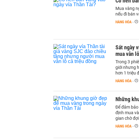
Có nên bán
Mua vàng ng
nếu đi bán 
HÀNG HÓA
-
Sát ngày v
mua vẫn lỗ
Trong 3 phiê
giới nhưng h
hơn 1 triệu 
HÀNG HÓA
-
Những khu
Để đảm bảo 
định mua vàn
gian chờ đợi
HÀNG HÓA
-