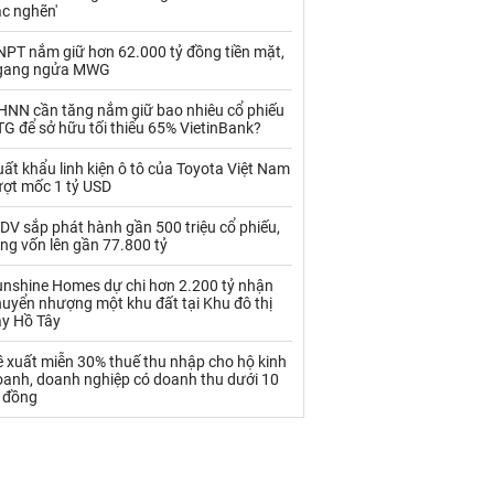
Palladium
Phân bón
ắc nghẽn'
Rau - Củ -Quả
Sắt thép
NPT nắm giữ hơn 62.000 tỷ đồng tiền mặt,
gang ngửa MWG
Sữa
HNN cần tăng nắm giữ bao nhiêu cổ phiếu
G để sở hữu tối thiểu 65% VietinBank?
Than
Thức ăn chăn nuôi
ất khẩu linh kiện ô tô của Toyota Việt Nam
ượt mốc 1 tỷ USD
Thủy hải sản khác
Tôm
DV sắp phát hành gần 500 triệu cổ phiếu,
Vàng
ng vốn lên gần 77.800 tỷ
unshine Homes dự chi hơn 2.200 tỷ nhận
VLXD khác
Xăng dầu
uyển nhượng một khu đất tại Khu đô thị
ây Hồ Tây
Xi măng - Clynker
 xuất miễn 30% thuế thu nhập cho hộ kinh
oanh, doanh nghiệp có doanh thu dưới 10
ỷ đồng