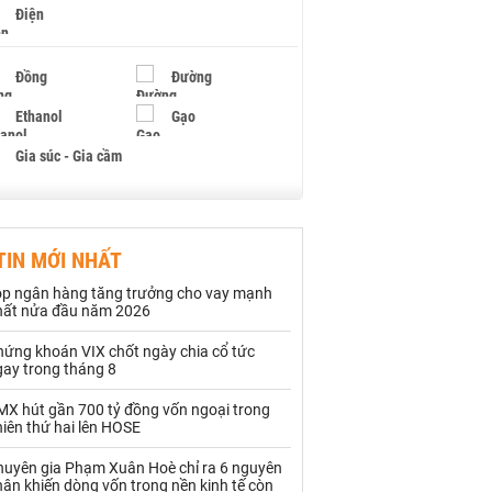
Điện
Đồng
Đường
Ethanol
Gạo
Gia súc - Gia cầm
Giấy
Gỗ
TIN MỚI NHẤT
Hạt điều
Hồ tiêu - Hạt tiêu
op ngân hàng tăng trưởng cho vay mạnh
Khí đốt
hất nửa đầu năm 2026
hứng khoán VIX chốt ngày chia cổ tức
Kim loại khác
Mắc ca
gay trong tháng 8
Muối
Ngũ cốc
MX hút gần 700 tỷ đồng vốn ngoại trong
iên thứ hai lên HOSE
Nhựa - Hạt nhựa
huyên gia Phạm Xuân Hoè chỉ ra 6 nguyên
ân khiến dòng vốn trong nền kinh tế còn