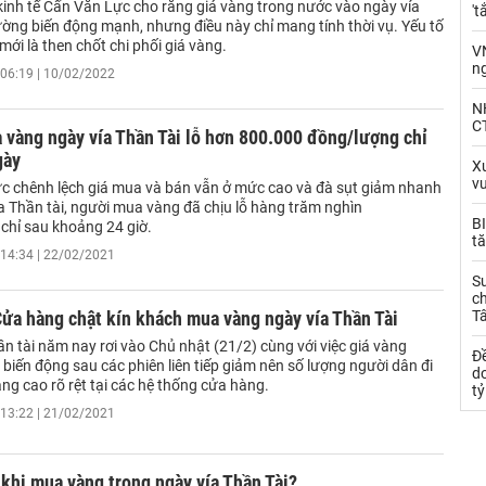
kinh tế Cấn Văn Lực cho rằng giá vàng trong nước vào ngày vía
't
ường biến động mạnh, nhưng điều này chỉ mang tính thời vụ. Yếu tố
 mới là then chốt chi phối giá vàng.
V
n
06:19 | 10/02/2022
N
CT
vàng ngày vía Thần Tài lỗ hơn 800.000 đồng/lượng chỉ
gày
Xu
v
c chênh lệch giá mua và bán vẫn ở mức cao và đà sụt giảm nhanh
a Thần tài, người mua vàng đã chịu lỗ hàng trăm nghìn
BI
chỉ sau khoảng 24 giờ.
tă
14:34 | 22/02/2021
S
ch
ửa hàng chật kín khách mua vàng ngày vía Thần Tài
T
n tài năm nay rơi vào Chủ nhật (21/2) cùng với việc giá vàng
Đề
biến động sau các phiên liên tiếp giảm nên số lượng người dân đi
d
ng cao rõ rệt tại các hệ thống cửa hàng.
t
13:22 | 21/02/2021
 khi mua vàng trong ngày vía Thần Tài?