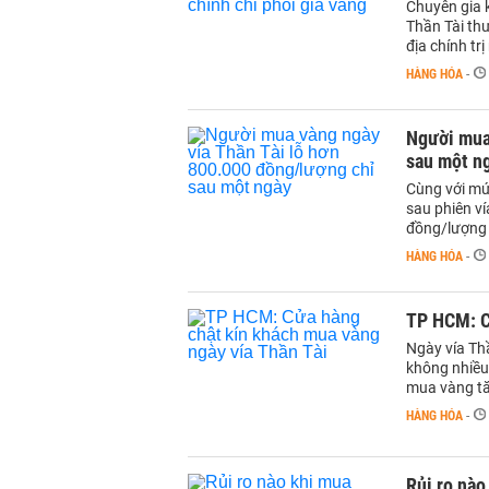
Chuyên gia 
Thần Tài th
địa chính trị
HÀNG HÓA
-
Người mua 
sau một n
Cùng với mứ
sau phiên ví
đồng/lượng 
HÀNG HÓA
-
TP HCM: C
Ngày vía Thầ
không nhiều 
mua vàng tă
HÀNG HÓA
-
Rủi ro nào