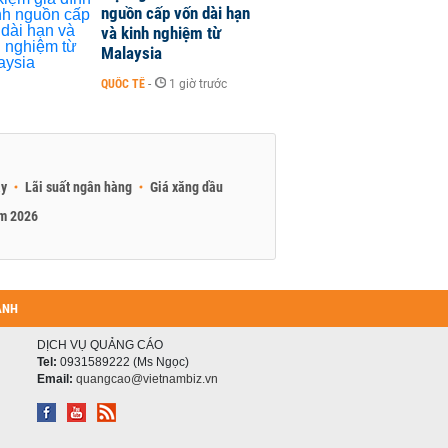
nguồn cấp vốn dài hạn
và kinh nghiệm từ
Malaysia
QUỐC TẾ
-
1 giờ trước
ay
Lãi suất ngân hàng
Giá xăng dầu
am 2026
ANH
DỊCH VỤ QUẢNG CÁO
Tel:
0931589222 (Ms Ngọc)
Email:
quangcao@vietnambiz.vn