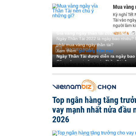
Mua vàng n
Kỳ nghỉ Tết 
Tài vào ngà
người làm ki
Giá vàng ngày thần tài 2022 - mua vàn
HÀNG HÓA
-
Ngày Thần Tài 2022 là ngày bao nhiêu? N
phải mua vàng ngày thần tài?
TÌM THEO NGÀY
Xem thêm:
giá vàng hôm nay
Ngày Thần Tài được diễn ra ngày bao
Cũng như mọi năm ngày Thần Tài được di
10/02/2022 dương lịch) đây được coi là mộ
vực kinh doanh những người buôn bán mo
nhiều thuận lợi hơn.
Mua vàng gì trong ngày vía Thần Tài l
Theo những kinh nghiệm, thì ngày Thần 
uy tín mua đúng vàng đủ độ tuổi (thể hiện
Top ngân hàng tăng trưở
Nếu ban là nhà kinh doanh muốn không bị
vay mạnh nhất nửa đầu
Ngoài ra nếu bạn mua để cầu may mắn 
mạng, hợp tuổi, phong thủy...).
2026
Xem thêm:
Giá vàng ngày vía thần tài