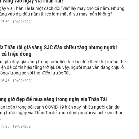
 vàng vào ngày vía Thần Tài?
ày vía Thần Tài là một cách đổi “vía” lấy may cho cả năm. Nhưng
vàng vào dịp đầu năm thì có làm mất đi sự may mắn không?
17:59 | 19/02/2021
ía Thần tài giá vàng SJC đảo chiều tăng nhưng người
 cả triệu đồng
n gần đây, giá vàng trong nước liên tục lao dốc theo thị trường thế
iện đã có tín hiệu tăng trở lại. Dù vậy, người mua vẫn đang chịu lỗ
đồng/lượng so với thời điểm trước Tết.
15:46 | 19/02/2021
ng giờ đẹp để mua vàng trong ngày vía Thần Tài
an toàn trong bối cảnh COVID-19 hiện nay, nhiều người dân dự
g trước ngày vía Thần Tài để tránh đông người và tiết kiệm thời
.
15:28 | 19/02/2021