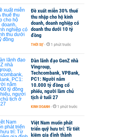
Đề xuất miễn 30% thuế
thu nhập cho hộ kinh
doanh, doanh nghiệp có
doanh thu dưới 10 tỷ
đồng
THỜI SỰ
-
1 phút trước
Dàn lãnh đạo GenZ nhà
Vingroup,
Techcombank, VPBank,
PC1: Người nắm
10.000 tỷ đồng cổ
phiếu, người làm chủ
tịch ở tuổi 27
KINH DOANH
-
1 phút trước
Việt Nam muốn phát
triển quỹ hưu trí: Từ tiết
kiệm gia đình thành