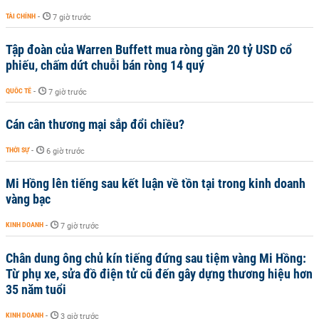
TÀI CHÍNH
-
7 giờ trước
Tập đoàn của Warren Buffett mua ròng gần 20 tỷ USD cổ
phiếu, chấm dứt chuỗi bán ròng 14 quý
QUỐC TẾ
-
7 giờ trước
Cán cân thương mại sắp đổi chiều?
THỜI SỰ
-
6 giờ trước
Mi Hồng lên tiếng sau kết luận về tồn tại trong kinh doanh
vàng bạc
KINH DOANH
-
7 giờ trước
Chân dung ông chủ kín tiếng đứng sau tiệm vàng Mi Hồng:
Từ phụ xe, sửa đồ điện tử cũ đến gây dựng thương hiệu hơn
35 năm tuổi
KINH DOANH
-
3 giờ trước