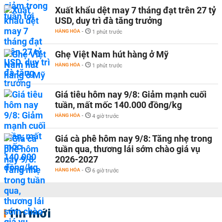
Xuất khẩu dệt may 7 tháng đạt trên 27 tỷ
USD, duy trì đà tăng trưởng
HÀNG HÓA
-
1 phút trước
Ghẹ Việt Nam hút hàng ở Mỹ
HÀNG HÓA
-
1 phút trước
Giá tiêu hôm nay 9/8: Giảm mạnh cuối
tuần, mất mốc 140.000 đồng/kg
HÀNG HÓA
-
4 giờ trước
Giá cà phê hôm nay 9/8: Tăng nhẹ trong
tuần qua, thương lái sớm chào giá vụ
2026-2027
HÀNG HÓA
-
6 giờ trước
Tin mới