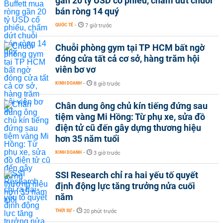
gần 20 tỷ USD cổ phiếu, chấm dứt chuỗi
bán ròng 14 quý
QUỐC TẾ
-
7 giờ trước
Chuỗi phòng gym tại TP HCM bất ngờ
đóng cửa tất cả cơ sở, hàng trăm hội
viên bơ vơ
KINH DOANH
-
8 giờ trước
Chân dung ông chủ kín tiếng đứng sau
tiệm vàng Mi Hồng: Từ phụ xe, sửa đồ
điện tử cũ đến gây dựng thương hiệu
hơn 35 năm tuổi
KINH DOANH
-
3 giờ trước
SSI Research chỉ ra hai yếu tố quyết
định động lực tăng trưởng nửa cuối
năm
THỜI SỰ
-
20 phút trước