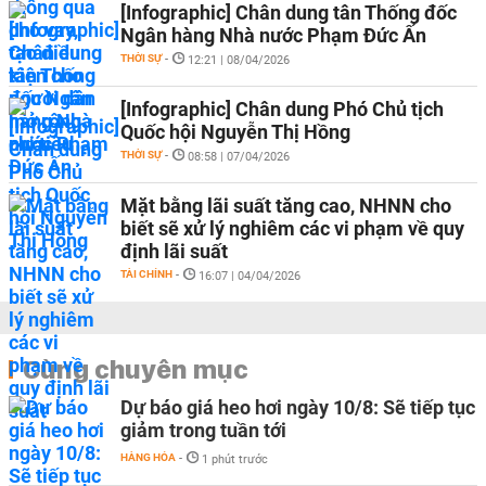
[Infographic] Chân dung tân Thống đốc
Ngân hàng Nhà nước Phạm Đức Ấn
THỜI SỰ
-
12:21 | 08/04/2026
[Infographic] Chân dung Phó Chủ tịch
Quốc hội Nguyễn Thị Hồng
THỜI SỰ
-
08:58 | 07/04/2026
Mặt bằng lãi suất tăng cao, NHNN cho
biết sẽ xử lý nghiêm các vi phạm về quy
định lãi suất
TÀI CHÍNH
-
16:07 | 04/04/2026
Cùng chuyên mục
Dự báo giá heo hơi ngày 10/8: Sẽ tiếp tục
giảm trong tuần tới
HÀNG HÓA
-
1 phút trước