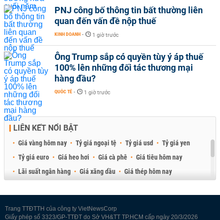
PNJ công bố thông tin bất thường liên
quan đến vấn đề nộp thuế
KINH DOANH
-
1 giờ trước
Ông Trump sắp có quyền tùy ý áp thuế
100% lên những đối tác thương mại
hàng đầu?
QUỐC TẾ
-
1 giờ trước
LIÊN KẾT NỔI BẬT
Giá vàng hôm nay
Tỷ giá ngoại tệ
Tỷ giá usd
Tỷ giá yen
Tỷ giá euro
Giá heo hơi
Giá cà phê
Giá tiêu hôm nay
Lãi suất ngân hàng
Giá xăng dầu
Giá thép hôm nay
Giá sầu riêng
Giá thịt heo
Giá gạo
Giá cao su
Best Retail Brokers
Diễn đàn đầu tư Việt Nam 2026
Trang TTĐTTH của công ty VietNewsCorp
Giấy phép số 3323/GP-TTĐT do Sở VH&TT TP.HCM cấp ngày 20/3/2026