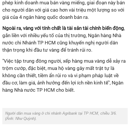
phép kinh doanh mua bán vàng miếng, giai đoạn này bán
cho người dân với giá cao hơn vài triệu một lượng so với
giá của 4 ngân hàng quốc doanh bán ra.
Ngoài ra, vàng với tính chất là tài sản tài chính biến động
,
gắn liền với nhiều yếu tố của thị trường, Ngân hàng Nhà
nước chi Nhánh TP HCM cũng khuyến nghị người dân
thận trọng khi đầu tư vàng để tránh rủi ro.
"Việc tập trung đông người, xếp hàng mua vàng dễ xảy ra
trộm cướp, đặc biệt, mua hộ vàng gây mất trật tự là
không cần thiết, tiềm ẩn rủi ro và vi phạm pháp luật về
đầu cơ, làm giá, ảnh hưởng đến lợi ích nền kinh tế", Ngân
hàng Nhà nước TP HCM cho biết.
Người dân mua vàng ở chi nhánh Agribank tại TP HCM, chiều 3/6.
(Ảnh:
Như Quỳnh
).