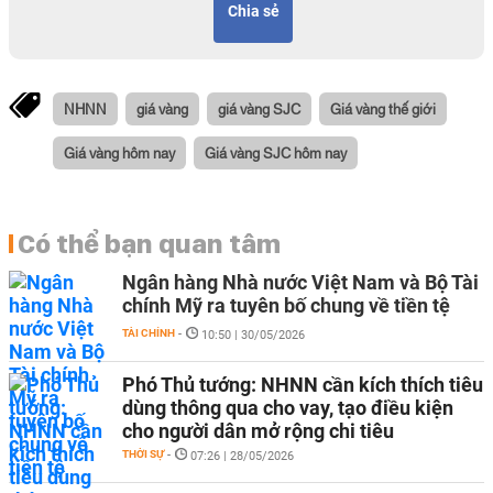
Chia sẻ
NHNN
giá vàng
giá vàng SJC
Giá vàng thế giới
Giá vàng hôm nay
Giá vàng SJC hôm nay
Có thể bạn quan tâm
Ngân hàng Nhà nước Việt Nam và Bộ Tài
chính Mỹ ra tuyên bố chung về tiền tệ
TÀI CHÍNH
-
10:50 | 30/05/2026
Phó Thủ tướng: NHNN cần kích thích tiêu
dùng thông qua cho vay, tạo điều kiện
cho người dân mở rộng chi tiêu
THỜI SỰ
-
07:26 | 28/05/2026