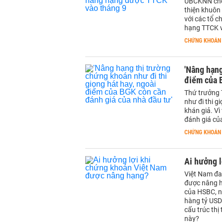
UBCKNN cho b
thiện khuôn 
với các tổ 
hạng TTCK v
CHỨNG KHOÁN
'Nâng hạng
điểm của B
Thứ trưởng 
như đi thi g
khán giả. Vì
đánh giá củ
CHỨNG KHOÁN
Ai hưởng 
Việt Nam đa
được nâng hạ
của HSBC, n
hàng tỷ USD 
cấu trúc thị
này?