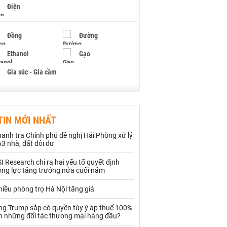
Điện
Đồng
Đường
Ethanol
Gạo
Gia súc - Gia cầm
Giấy
Gỗ
TIN MỚI NHẤT
Hạt điều
Hồ tiêu - Hạt tiêu
anh tra Chính phủ đề nghị Hải Phòng xử lý
Khí đốt
3 nhà, đất dôi dư
I Research chỉ ra hai yếu tố quyết định
Kim loại khác
Mắc ca
ộng lực tăng trưởng nửa cuối năm
Muối
Ngũ cốc
iều phòng trọ Hà Nội tăng giá
Nhựa - Hạt nhựa
ng Trump sắp có quyền tùy ý áp thuế 100%
ên những đối tác thương mại hàng đầu?