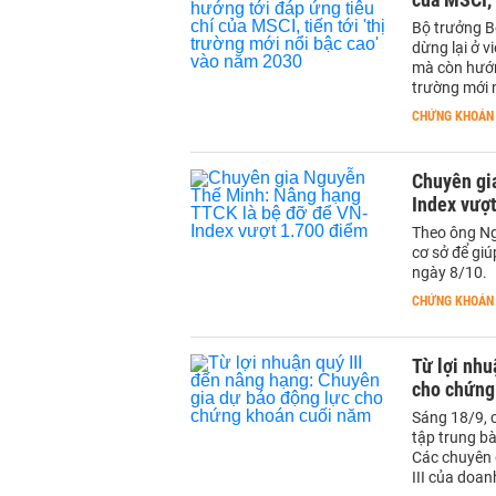
Bộ trưởng B
dừng lại ở v
mà còn hướng
trường mới 
CHỨNG KHOÁN
Chuyên gi
Index vượ
Theo ông Ng
cơ sở để gi
ngày 8/10.
CHỨNG KHOÁN
Từ lợi nhu
cho chứng
Sáng 18/9, 
tập trung b
Các chuyên g
III của doan