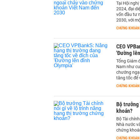
Tại Hội nghị
2024, đại di
vốn đầu tư 
2030, với mộ
CHỨNG KHOÁN
CEO VPBan
'Đường lên
Tổng Giám đ
Nam như cuộ
chướng ngại 
tăng tốc để 
CHỨNG KHOÁN
Bộ trưởng 
khoán?
Bộ Tài chín
Nhà nước và
chứng khoá
CHỨNG KHOÁN