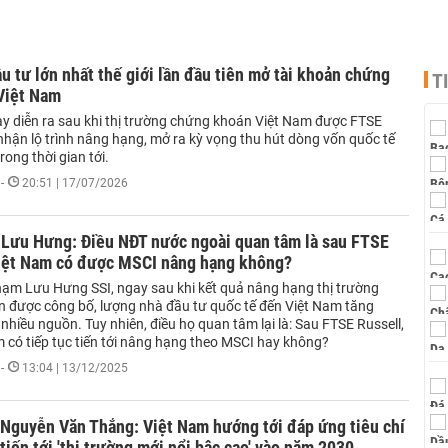
u tư lớn nhất thế giới lần đầu tiên mở tài khoản chứng
T
 Việt Nam
ày diễn ra sau khi thị trường chứng khoán Việt Nam được FTSE
nhận lộ trình nâng hạng, mở ra kỳ vọng thu hút dòng vốn quốc tế
rong thời gian tới.
-
20:51 | 17/07/2026
Lưu Hưng: Điều NĐT nước ngoài quan tâm là sau FTSE
Việt Nam có được MSCI nâng hạng không?
ạm Lưu Hưng SSI, ngay sau khi kết quả nâng hạng thị trường
 được công bố, lượng nhà đầu tư quốc tế đến Việt Nam tăng
nhiều nguồn. Tuy nhiên, điều họ quan tâm lại là: Sau FTSE Russell,
m có tiếp tục tiến tới nâng hạng theo MSCI hay không?
-
13:04 | 13/12/2025
 Nguyễn Văn Thắng: Việt Nam hướng tới đáp ứng tiêu chí
tiến tới 'thị trường mới nổi bậc cao' vào năm 2030