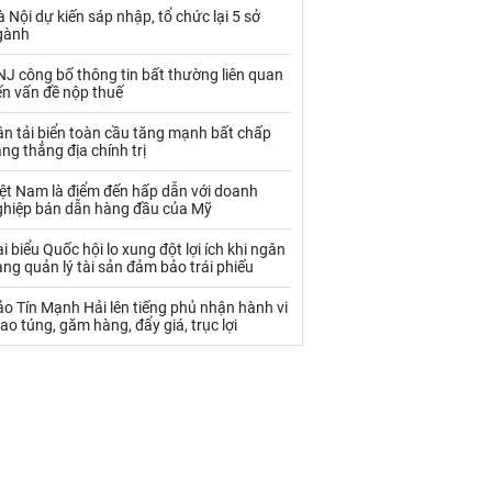
Palladium
Phân bón
 Nội dự kiến sáp nhập, tổ chức lại 5 sở
gành
Rau - Củ -Quả
Sắt thép
J công bố thông tin bất thường liên quan
Sữa
ến vấn đề nộp thuế
n tải biển toàn cầu tăng mạnh bất chấp
ng thẳng địa chính trị
Than
Thức ăn chăn nuôi
iệt Nam là điểm đến hấp dẫn với doanh
Thủy hải sản khác
Tôm
ghiệp bán dẫn hàng đầu của Mỹ
Vàng
i biểu Quốc hội lo xung đột lợi ích khi ngân
ng quản lý tài sản đảm bảo trái phiếu
VLXD khác
Xăng dầu
o Tín Mạnh Hải lên tiếng phủ nhận hành vi
ao túng, găm hàng, đẩy giá, trục lợi
Xi măng - Clynker