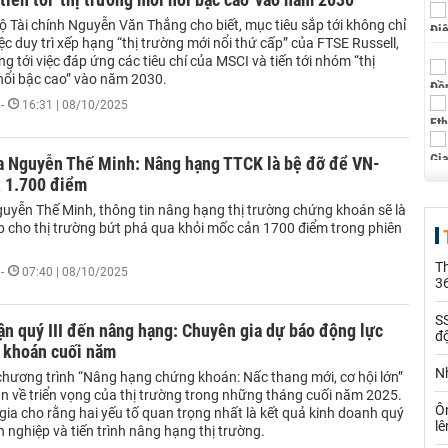
ộ Tài chính Nguyễn Văn Thắng cho biết, mục tiêu sắp tới không chỉ
iệc duy trì xếp hạng “thị trường mới nổi thứ cấp” của FTSE Russell,
 tới việc đáp ứng các tiêu chí của MSCI và tiến tới nhóm “thị
nổi bậc cao” vào năm 2030.
-
16:31 | 08/10/2025
a Nguyễn Thế Minh: Nâng hạng TTCK là bệ đỡ để VN-
t 1.700 điểm
uyễn Thế Minh, thông tin nâng hạng thị trường chứng khoán sẽ là
úp cho thị trường bứt phá qua khỏi mốc cản 1700 điểm trong phiên
Th
-
07:40 | 08/10/2025
36
SS
ận quý III đến nâng hạng: Chuyên gia dự báo động lực
đ
 khoán cuối năm
Nh
chương trình “Nâng hạng chứng khoán: Nấc thang mới, cơ hội lớn”
àn về triển vọng của thị trường trong những tháng cuối năm 2025.
Ô
ia cho rằng hai yếu tố quan trọng nhất là kết quả kinh doanh quý
l
h nghiệp và tiến trình nâng hạng thị trường.