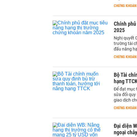
CHỨNG KHOÁN
Chính phủ
2025
Nghị quyết 0
trường tài c
đấu nâng hạ
CHỨNG KHOÁN
Bộ Tài chí
hạng TTC
Để đạt mục 
sửa đổi quy 
giao dịch c
CHỨNG KHOÁN
Đại diện W
ngoại chả