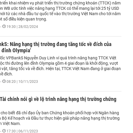
 triển khai nhiệm vụ phát triển thị trường chứng khoán (TTCK) năm
ện WB ước tính việc nâng hạng TTCK có thể mang lại tới 25 tỷ USD
mới từ các nhà đầu tư quốc tế vào thị trường Việt Nam cho tới năm
t số điều kiện quan trọng.
-
19:30 | 28/02/2024
kS: Nâng hạng thị trường đang tăng tốc về đích của
 đỉnh Olympia'
ốc VPBankS Nguyễn Duy Linh ví quá trình nâng hạng TTCK Việt
c thi đường lên đỉnh Olympia gồm 4 giai đoạn là khởi động, vượt
vật, tăng tốc và về đích. Hiện tại, TTCK Việt Nam đang ở giai đoạn
về đích.
-
08:20 | 10/11/2023
Tài chính nói gì về lộ trình nâng hạng thị trường chứng
h cho biết đã chỉ đạo Ủy ban Chứng khoán phối hợp với Ngân hàng
 Bộ Kế hoạch và Đầu tư thực hiện giải pháp nâng hạng thị trường
n Việt Nam.
-
17:30 | 06/11/2023