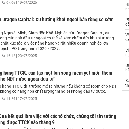
-
07:06 | 19/09/2025
Hà
n
 Dragon Capital: Xu hướng khối ngoại bán ròng sẽ sớm
PN
đ
g Nguyệt Minh, Giám đốc Khối Nghiên cứu Dragon Capital, xu
Vậ
òng của nhà đầu tư ngoại có thể sẽ sớm chấm dứt khi thị trường
că
chất xúc tác là việc nâng hạng và rất nhiều doanh nghiệp lớn
hoạch IPO trong năm 2026 - 2027.
V
n
-
16:12 | 23/07/2025
Đạ
hà
g hạng TTCK, cần tạo một làn sóng niêm yết mới, thêm
ho NĐT nước ngoài đầu tư'
Bả
th
g hạng TTCK, thị trường mở ra nhưng nếu không có room cho NĐT
 không có hàng hoá chất lượng thì họ sẽ không đầu tư được.
-
11:26 | 17/07/2025
a kết quả làm việc với các tổ chức, chúng tôi tin tưởng
ạng được TTCK vào tháng 9