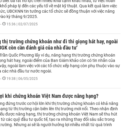
iết đã rất nỗ lực trên nhiều khía cạnh khác nhau, từ việc hoàn
khổ pháp lý đến các yếu tố về mặt kỹ thuật. Qua kết quả làm việc
chức, UBCKNN tin tưởng các tổ chức sẽ đồng thuận với việc nâng
ào kỳ tháng 9/2025.
-
15:36 | 02/07/2025
 thị trường chứng khoán như đi thi giọng hát hay, ngoài
GK còn cần đánh giá của nhà đầu tư'
Trần Quốc Phương lấy ví dụ, nâng hạng thị trường chứng khoán
iọng hát hay, ngoài điểm của Ban Giám khảo còn có tin nhắn của
 vậy, ngoài làm việc với các tổ chức xếp hạng còn phụ thuộc vào sự
a các nhà đầu tư nước ngoài.
-
19:38 | 06/05/2025
lợi khi chứng khoán Việt Nam được nâng hạng?
ng đứng trước cơ hội lớn khi thị trường chứng khoán có khả năng
ng từ thị trường cận biên lên thị trường mới nổi. Theo nhận định
ếu được nâng hạng, thị trường chứng khoán Việt Nam sẽ thu hút
từ các quỹ đầu tư quốc tế, tạo ra những thay đổi sâu sắc trong
 trường. Nhưng ai sẽ là người hưởng lợi nhiều nhất từ quá trình