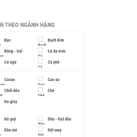
IN THEO NGÀNH HÀNG
Bạc
Bạch Kim
Bông - Sợi
Cá da trơn
Cá ngừ
Cà phê
Cacao
Cao su
Chất dẻo
Chè
Da giày
Đá quý
Dầu - Hạt dầu
Dầu mỏ
Dệt may