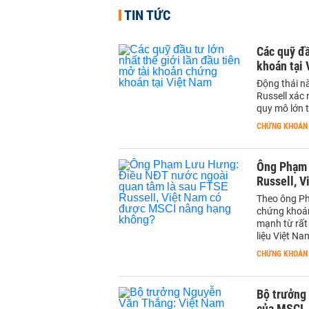
TIN TỨC
Các quỹ đầ
khoán tại
Động thái n
Russell xác 
quy mô lớn t
CHỨNG KHOÁN
Ông Phạm 
Russell, 
Theo ông Ph
chứng khoán
mạnh từ rất 
liệu Việt Na
CHỨNG KHOÁN
Bộ trưởng
của MSCI, 