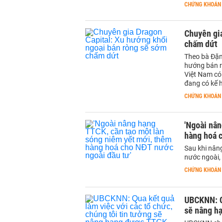
CHỨNG KHOÁN
Chuyên gia
chấm dứt
Theo bà Đặn
hướng bán r
Việt Nam có 
đang có kế 
CHỨNG KHOÁN
'Ngoài nân
hàng hoá c
Sau khi nân
nước ngoài,
CHỨNG KHOÁN
UBCKNN: Qu
sẽ nâng h