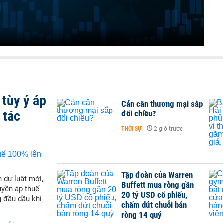
tùy ý áp
Cán cân thương mại sắp
 tác
đổi chiều?
THỜI SỰ
-
2 giờ trước
Tập đoàn của Warren
 dự luật mới,
Buffett mua ròng gần
yền áp thuế
20 tỷ USD cổ phiếu,
g đầu dầu khí
chấm dứt chuỗi bán
ròng 14 quý