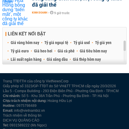
đã giải thể
KINH DOANH
-
9 giờ trước
LIÊN KẾT NỔI BẬT
Giá vàng hôm nay
Tỷ giá ngoại tệ
Tỷ giá usd
Tỷ giá yen
Tỷ giá euro
Giá heo hơi
Giá cà phê
Giá tiêu hôm nay
Lãi suất ngân hàng
Giá xăng dầu
Giá thép hôm nay
Giá sầu riêng
Giá thịt heo
Giá gạo
Giá cao su
Best Retail Brokers
Diễn đàn đầu tư Việt Nam 2026
Trang TTĐTTH của công ty VietNewsCorp
Giấy phép số 3323/GP-TTĐT do Sở VH&TT TP.HCM cấp ngày 20/3/2026
Lầu 5 - Compa Building - 293 Điện Biên Phủ - Phường Gia Định - TP.HCM
Chi nhánh:
Số 5 - Khu 38A Trần Phú - Phường Ba Đình - TP. Hà Nội
Chịu trách nhiệm nội dung:
Hoàng Hữu Lợi
Hotline:
0975798489
Email:
info@vietnambiz.vn
Trách nhiệm về thông tin
DỊCH VỤ QUẢNG CÁO
Tel:
0931589222 (Ms Ngọc)