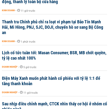
động, thanh lý toàn bộ cửa hàng
KINH DOANH
-
11 giờ trước
Thanh tra Chính phủ chỉ ra loạt vi phạm tại Bảo Tín Mạnh
Hải, Mi Hồng, PNJ, SJC, DOJI, chuyển hồ sơ sang Bộ Công
an
KINH DOANH
-
1 phút trước
Lịch cổ tức tuần tới: Masan Consumer, BSR, MB chốt quyền,
tỷ lệ cao nhất 100%
DOANH NGHIỆP
-
5 giờ trước
Điện Máy Xanh muốn phát hành cổ phiếu với tỷ lệ 1:1 để
tăng thanh khoản
DOANH NGHIỆP
-
11 giờ trước
Sau nhịp điều chỉnh mạnh, CTCK nhìn thấy cơ hội ở nhóm cổ