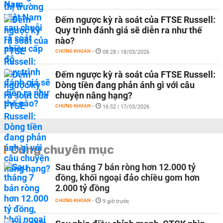
Đếm ngược kỳ rà soát của FTSE Russell:
Quy trình đánh giá sẽ diễn ra như thế
nào?
CHỨNG KHOÁN
-
08:28 | 18/03/2026
Đếm ngược kỳ rà soát của FTSE Russell:
Dòng tiền đang phản ánh gì với câu
chuyện nâng hạng?
CHỨNG KHOÁN
-
16:52 | 17/03/2026
Cùng chuyên mục
Sau tháng 7 bán ròng hơn 12.000 tỷ
đồng, khối ngoại đảo chiều gom hơn
2.000 tỷ đồng
CHỨNG KHOÁN
-
9 giờ trước