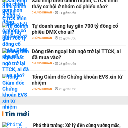
Sau nhịp điều chỉnh mạnh, CTCK nhìn
thấy cơ hội ở nhóm cổ phiếu nào?
CHỨNG KHOÁN
-
11 giờ trước
Tự doanh sang tay gần 700 tỷ đồng cổ
phiếu DMX cho ai?
CHỨNG KHOÁN
-
23 giờ trước
Dòng tiền ngoại bất ngờ trở lại TTCK, ai
đã mua vào?
CHỨNG KHOÁN
-
23 giờ trước
Tổng Giám đốc Chứng khoán EVS xin từ
nhiệm
CHỨNG KHOÁN
-
23 giờ trước
Tin mới
Phó thủ tướng: Xử lý đến cùng vướng mắc,