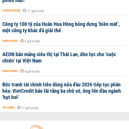
phiếu nào?
CHỨNG KHOÁN
-
11 giờ trước
Công ty 100 tỷ của Huấn Hoa Hồng bỗng dưng ‘biến mất’,
một công ty khác đã giải thể
KINH DOANH
-
9 giờ trước
AEON bán mảng siêu thị tại Thái Lan, dồn lực cho ‘cuộc
chiến’ tại Việt Nam
KINH DOANH
-
4 giờ trước
Bức tranh tài chính tiêu dùng nửa đầu 2026 tiếp tục phân
hóa: VietCredit báo lãi tăng ba chữ số, ông lớn đầu ngành
'hụt hơi'
TÀI CHÍNH
-
11 giờ trước