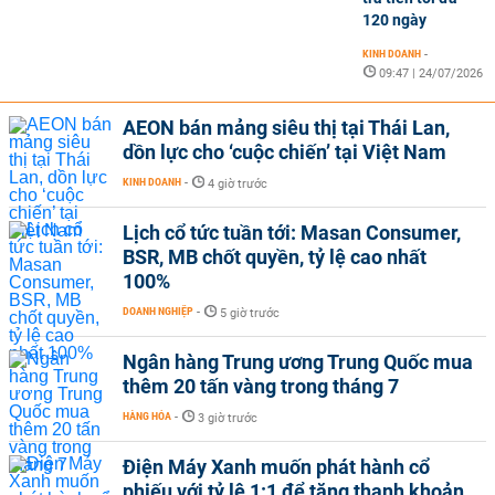
120 ngày
KINH DOANH
-
09:47 | 24/07/2026
AEON bán mảng siêu thị tại Thái Lan,
dồn lực cho ‘cuộc chiến’ tại Việt Nam
KINH DOANH
-
4 giờ trước
Lịch cổ tức tuần tới: Masan Consumer,
BSR, MB chốt quyền, tỷ lệ cao nhất
100%
DOANH NGHIỆP
-
5 giờ trước
Ngân hàng Trung ương Trung Quốc mua
thêm 20 tấn vàng trong tháng 7
HÀNG HÓA
-
3 giờ trước
Điện Máy Xanh muốn phát hành cổ
phiếu với tỷ lệ 1:1 để tăng thanh khoản