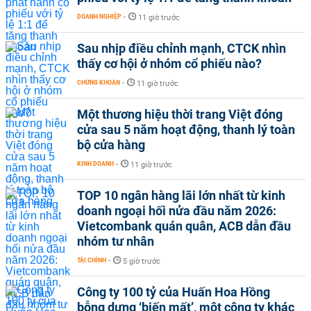
DOANH NGHIỆP
-
11 giờ trước
Sau nhịp điều chỉnh mạnh, CTCK nhìn
thấy cơ hội ở nhóm cổ phiếu nào?
CHỨNG KHOÁN
-
11 giờ trước
Một thương hiệu thời trang Việt đóng
cửa sau 5 năm hoạt động, thanh lý toàn
bộ cửa hàng
KINH DOANH
-
11 giờ trước
TOP 10 ngân hàng lãi lớn nhất từ kinh
doanh ngoại hối nửa đầu năm 2026:
Vietcombank quán quân, ACB dẫn đầu
nhóm tư nhân
TÀI CHÍNH
-
5 giờ trước
Công ty 100 tỷ của Huấn Hoa Hồng
bỗng dưng ‘biến mất’, một công ty khác