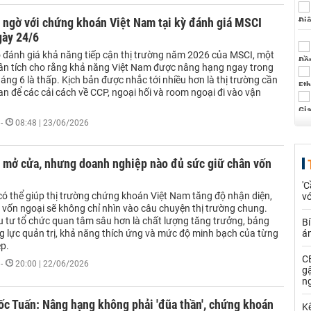
 ngờ với chứng khoán Việt Nam tại kỳ đánh giá MSCI
gày 24/6
 đánh giá khả năng tiếp cận thị trường năm 2026 của MSCI, một
n tích cho rằng khả năng Việt Nam được nâng hạng ngay trong
háng 6 là thấp. Kịch bản được nhắc tới nhiều hơn là thị trường cần
an để các cải cách về CCP, ngoại hối và room ngoại đi vào vận
-
08:48 | 23/06/2026
 mở cửa, nhưng doanh nghiệp nào đủ sức giữ chân vốn
'C
ó thể giúp thị trường chứng khoán Việt Nam tăng độ nhận diện,
vớ
vốn ngoại sẽ không chỉ nhìn vào câu chuyện thị trường chung.
u tư tổ chức quan tâm sâu hơn là chất lượng tăng trưởng, bảng
Bí
ng lực quản trị, khả năng thích ứng và mức độ minh bạch của từng
á
p.
CE
-
20:00 | 22/06/2026
g
n
c Tuấn: Nâng hạng không phải 'đũa thần', chứng khoán
Kế