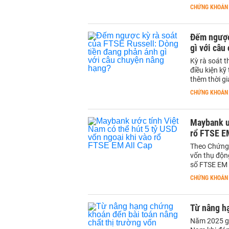
CHỨNG KHOÁN
Đếm ngược
gì với câu
Kỳ rà soát t
điều kiện k
thêm thời g
CHỨNG KHOÁN
Maybank ướ
rổ FTSE E
Theo Chứng 
vốn thụ độn
số FTSE EM 
CHỨNG KHOÁN
Từ nâng hạ
Năm 2025 gh