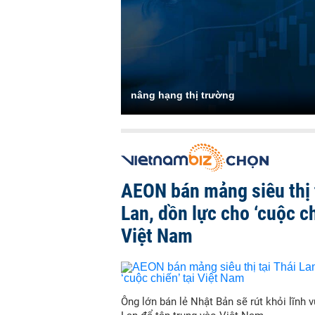
nâng hạng thị trường
AEON bán mảng siêu thị 
Lan, dồn lực cho ‘cuộc ch
Việt Nam
Ông lớn bán lẻ Nhật Bản sẽ rút khỏi lĩnh v