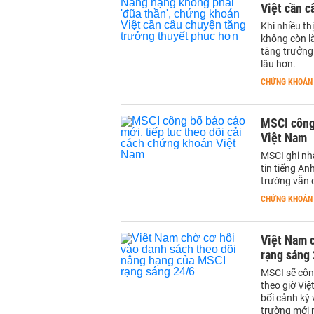
Việt cần c
Khi nhiều th
không còn là
tăng trưởng 
lâu hơn.
CHỨNG KHOÁN
MSCI công 
Việt Nam
MSCI ghi nh
tin tiếng An
trường vẫn c
CHỨNG KHOÁN
Việt Nam c
rạng sáng
MSCI sẽ côn
theo giờ Vi
bối cảnh kỳ
trường mới n