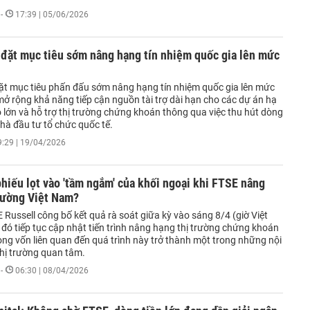
-
17:39 | 05/06/2026
 đặt mục tiêu sớm nâng hạng tín nhiệm quốc gia lên mức
ặt mục tiêu phấn đấu sớm nâng hạng tín nhiệm quốc gia lên mức
mở rộng khả năng tiếp cận nguồn tài trợ dài hạn cho các dự án hạ
 lớn và hỗ trợ thị trường chứng khoán thông qua việc thu hút dòng
hà đầu tư tổ chức quốc tế.
9:29 | 19/04/2026
phiếu lọt vào 'tầm ngắm' của khối ngoại khi FTSE nâng
rường Việt Nam?
 Russell công bố kết quả rà soát giữa kỳ vào sáng 8/4 (giờ Việt
đó tiếp tục cập nhật tiến trình nâng hạng thị trường chứng khoán
òng vốn liên quan đến quá trình này trở thành một trong những nội
hị trường quan tâm.
-
06:30 | 08/04/2026