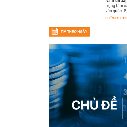
Nam khi đáp
trọng tâm c
vốn quốc tế,
CHỨNG KHOÁN
TÌM THEO NGÀY