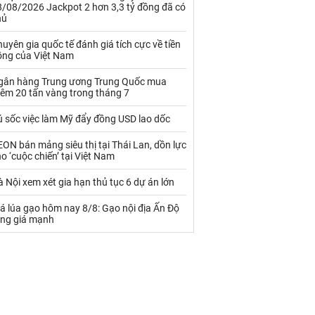
Palladium
Phân bón
8/08/2026 Jackpot 2 hơn 3,3 tỷ đồng đã có
hủ
Rau - Củ -Quả
Sắt thép
uyên gia quốc tế đánh giá tích cực về tiền
ồng của Việt Nam
Sữa
gân hàng Trung ương Trung Quốc mua
hêm 20 tấn vàng trong tháng 7
Than
Thức ăn chăn nuôi
ú sốc việc làm Mỹ đẩy đồng USD lao dốc
Thủy hải sản khác
Tôm
ON bán mảng siêu thị tại Thái Lan, dồn lực
Vàng
o ‘cuộc chiến’ tại Việt Nam
 Nội xem xét gia hạn thủ tục 6 dự án lớn
VLXD khác
Xăng dầu
á lúa gạo hôm nay 8/8: Gạo nội địa Ấn Độ
Xi măng - Clynker
ăng giá mạnh