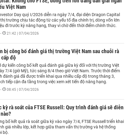
ital: Không chờ FTSE, dòng tiền lớn đang dần giải ngân
iếu Việt Nam
Investor Day quý I/2026 diễn ra ngày 7/4, đại diện Dragon Capital
thị trường chịu tác động từ các yếu tố địa chính trị, dòng vốn lớn
ệu đi trước kỳ nâng hạng, thay vì chờ đến thời điểm chính thức.
-
21:42 | 07/04/2026
 bị công bố đánh giá thị trường Việt Nam sau chuỗi rà
 cấp độ
 dự kiến công bố kết quả đánh giá giữa kỳ đối với thị trường Việt
y 7/4 (giờ Mỹ), tức sáng 8/4 theo giờ Việt Nam. Trước thời điểm
nh đánh giá đã được triển khai qua nhiều cấp độ trong tháng 3,
h tiếp cận đa tầng trong việc xem xét tiến độ nâng hạng.
-
08:45 | 07/04/2026
kỳ rà soát của FTSE Russell: Quy trình đánh giá sẽ diễn
 nào?
ng bố kết quả rà soát giữa kỳ vào ngày 7/4, FTSE Russell triển khai
nh giá nhiều lớp, kết hợp giữa tham vấn thị trường và hệ thống
i bộ.