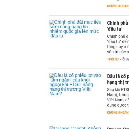
CHỨNG KHOÁN
Chính phủ
'đầu tư'
Chính phủ đ
"đầu tư" để 
tầng quy mô
vốn từ các n
THỜI SỰ
-
0
Đâu là cổ 
hạng thị t
Sau khi FTSE
Nam), trong 
Việt Nam, d
dung được t
CHỨNG KHOÁN