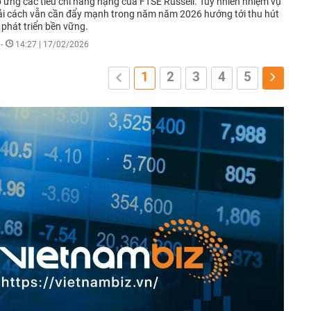
 ứng các tiêu chí nâng hạng của FTSE Russell. Tuy nhiên nhiệm vụ
ải cách vẫn cần đẩy mạnh trong năm năm 2026 hướng tới thu hút
 phát triển bền vững.
-
14:27 | 17/02/2026
1
2
3
4
5