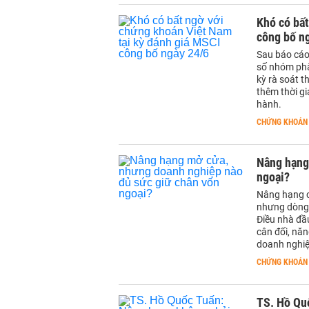
Khó có bất
công bố n
Sau báo cáo
số nhóm phâ
kỳ rà soát t
thêm thời gi
hành.
CHỨNG KHOÁN
Nâng hạng
ngoại?
Nâng hạng c
nhưng dòng 
Điều nhà đầ
cân đối, nă
doanh nghiệ
CHỨNG KHOÁN
TS. Hồ Quố