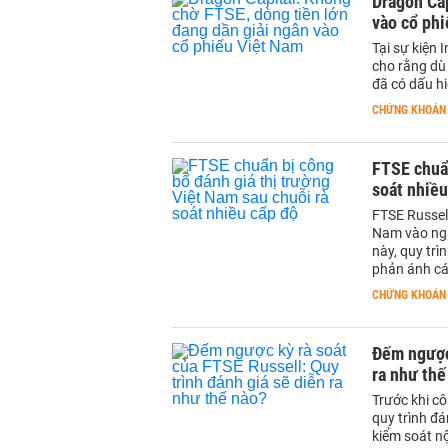
Dragon Cap
vào cổ ph
Tại sự kiện 
cho rằng dù 
đã có dấu hi
CHỨNG KHOÁN
FTSE chuẩn
soát nhiều
FTSE Russell
Nam vào ngà
này, quy trì
phản ánh các
CHỨNG KHOÁN
Đếm ngược 
ra như thế
Trước khi cô
quy trình đá
kiểm soát nộ