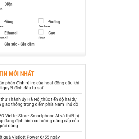
Điện
Đồng
Đường
Ethanol
Gạo
Gia súc - Gia cầm
Giấy
Gỗ
TIN MỚI NHẤT
Hạt điều
Hồ tiêu - Hạt tiêu
ần phân định rủi ro của hoạt động dầu khí
Khí đốt
i quyết định đầu tư sai'
 thư Thành ủy Hà Nội thúc tiến độ hai dự
Kim loại khác
Mắc ca
n giao thông trọng điểm phía Nam Thủ đô
Muối
Ngũ cốc
O Viettel Store: Smartphone AI và thiết bị
ập đang định hình xu hướng nâng cấp của
Nhựa - Hạt nhựa
gười dùng
t quả Vietlott Power 6/55 ngày