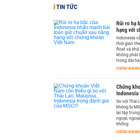
TIN TỨC
Rủi ro hạ 
hạng với 
Indonesia v
thời gian th
float và kh
không phải l
trong dài hạ
CHỨNG KHOÁN
Chứng khoá
Indonesia
So với Thái
không bị MSC
lại tập trun
ngoại, ngoại
khống.
CHỨNG KHOÁN