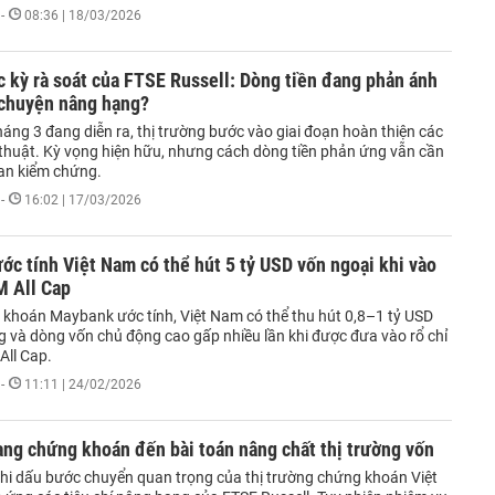
-
08:36 | 18/03/2026
 kỳ rà soát của FTSE Russell: Dòng tiền đang phản ánh
 chuyện nâng hạng?
háng 3 đang diễn ra, thị trường bước vào giai đoạn hoàn thiện các
ỹ thuật. Kỳ vọng hiện hữu, nhưng cách dòng tiền phản ứng vẫn cần
ian kiểm chứng.
-
16:02 | 17/03/2026
c tính Việt Nam có thể hút 5 tỷ USD vốn ngoại khi vào
M All Cap
khoán Maybank ước tính, Việt Nam có thể thu hút 0,8–1 tỷ USD
g và dòng vốn chủ động cao gấp nhiều lần khi được đưa vào rổ chỉ
All Cap.
-
11:11 | 24/02/2026
ng chứng khoán đến bài toán nâng chất thị trường vốn
i dấu bước chuyển quan trọng của thị trường chứng khoán Việt