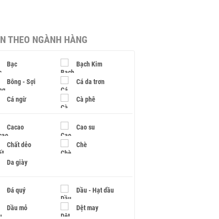
IN THEO NGÀNH HÀNG
Bạc
Bạch Kim
Bông - Sợi
Cá da trơn
Cá ngừ
Cà phê
Cacao
Cao su
Chất dẻo
Chè
Da giày
Đá quý
Dầu - Hạt dầu
Dầu mỏ
Dệt may