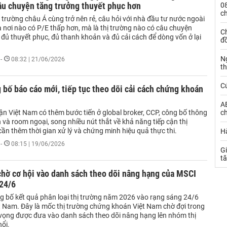
âu chuyện tăng trưởng thuyết phục hơn
0
c
ị trường châu Á cùng trở nên rẻ, câu hỏi với nhà đầu tư nước ngoài
 nơi nào có P/E thấp hơn, mà là thị trường nào có câu chuyện
Ch
đủ thuyết phục, đủ thanh khoản và đủ cải cách để dòng vốn ở lại
đ
N
-
08:32 | 21/06/2026
t
C
bố báo cáo mới, tiếp tục theo dõi cải cách chứng khoán
AE
ận Việt Nam có thêm bước tiến ở global broker, CCP, công bố thông
ch
h và room ngoại, song nhiều nút thắt về khả năng tiếp cận thị
ần thêm thời gian xử lý và chứng minh hiệu quả thực thi.
Hà
-
08:15 | 19/06/2026
Gi
t
hờ cơ hội vào danh sách theo dõi nâng hạng của MSCI
 24/6
g bố kết quả phân loại thị trường năm 2026 vào rạng sáng 24/6
ệt Nam. Đây là mốc thị trường chứng khoán Việt Nam chờ đợi trong
 vọng được đưa vào danh sách theo dõi nâng hạng lên nhóm thị
ổi.