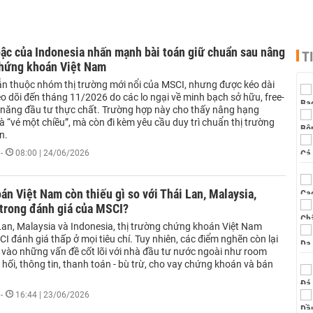
bậc của Indonesia nhấn mạnh bài toán giữ chuẩn sau nâng
T
chứng khoán Việt Nam
ẫn thuộc nhóm thị trường mới nổi của MSCI, nhưng được kéo dài
eo dõi đến tháng 11/2026 do các lo ngại về minh bạch sở hữu, free-
ả năng đầu tư thực chất. Trường hợp này cho thấy nâng hạng
à “vé một chiều”, mà còn đi kèm yêu cầu duy trì chuẩn thị trường
n.
-
08:00 | 24/06/2026
n Việt Nam còn thiếu gì so với Thái Lan, Malaysia,
 trong đánh giá của MSCI?
 Lan, Malaysia và Indonesia, thị trường chứng khoán Việt Nam
I đánh giá thấp ở mọi tiêu chí. Tuy nhiên, các điểm nghẽn còn lại
g vào những vấn đề cốt lõi với nhà đầu tư nước ngoài như room
 hối, thông tin, thanh toán - bù trừ, cho vay chứng khoán và bán
-
16:44 | 23/06/2026