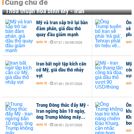
Cùng chủ đề
Thoả thuận hoà bình Mỹ - Iran
Mỹ và Iran sắp trở lại bàn
Ông Trump tuyên bố I
đàm phán, giá dầu thô
sẽ phải 'trả giá', Tehr
quay đầu giảm mạnh
phát tín hiệu về...
QUỐC TẾ
-
QUỐC TẾ
-
07:01 | 03/08/2026
07:00 | 21/07/20
Iran bất ngờ tập kích căn
Mỹ - Iran leo thang t
cứ Mỹ, giá dầu thô nhảy
công trả đũa, giá dầu
vọt
vượt 90 USD/thùng
QUỐC TẾ
-
QUỐC TẾ
-
07:40 | 29/07/2026
07:00 | 20/07/20
Trung Đông thúc đẩy Mỹ -
Ông Trump không loại
Iran ngừng bắn 10 ngày,
khả năng chiếm Đảo
ông Trump không mấy...
Kharg, cân nhắc ném
bom...
QUỐC TẾ
-
08:00 | 22/07/2026
QUỐC TẾ
-
07:43 | 16/07/20