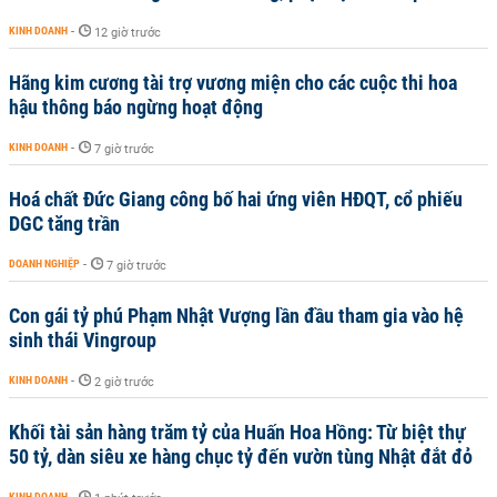
KINH DOANH
-
12 giờ trước
Hãng kim cương tài trợ vương miện cho các cuộc thi hoa
hậu thông báo ngừng hoạt động
KINH DOANH
-
7 giờ trước
Hoá chất Đức Giang công bố hai ứng viên HĐQT, cổ phiếu
DGC tăng trần
DOANH NGHIỆP
-
7 giờ trước
Con gái tỷ phú Phạm Nhật Vượng lần đầu tham gia vào hệ
sinh thái Vingroup
KINH DOANH
-
2 giờ trước
Khối tài sản hàng trăm tỷ của Huấn Hoa Hồng: Từ biệt thự
50 tỷ, dàn siêu xe hàng chục tỷ đến vườn tùng Nhật đắt đỏ
KINH DOANH