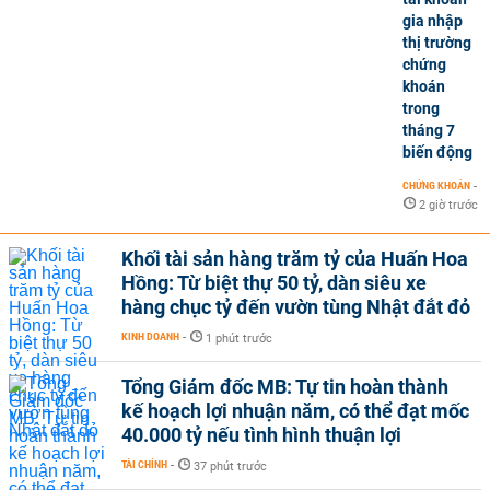
gia nhập
thị trường
chứng
khoán
trong
tháng 7
biến động
CHỨNG KHOÁN
-
2 giờ trước
Khối tài sản hàng trăm tỷ của Huấn Hoa
Hồng: Từ biệt thự 50 tỷ, dàn siêu xe
hàng chục tỷ đến vườn tùng Nhật đắt đỏ
KINH DOANH
-
1 phút trước
Tổng Giám đốc MB: Tự tin hoàn thành
kế hoạch lợi nhuận năm, có thể đạt mốc
40.000 tỷ nếu tình hình thuận lợi
TÀI CHÍNH
-
37 phút trước