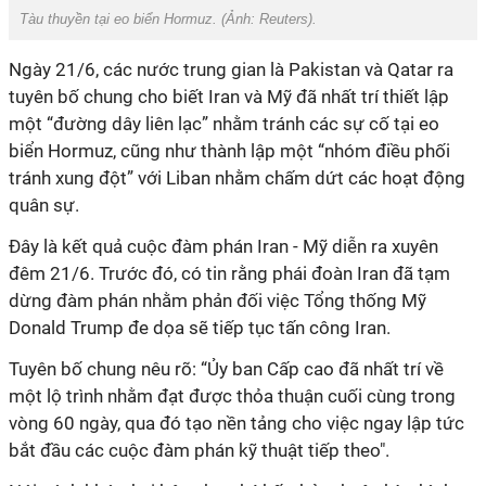
Tàu thuyền tại eo biển Hormuz. (Ảnh:
Reuters).
Ngày 21/6, các nước trung gian là Pakistan và Qatar ra
tuyên bố chung cho biết Iran và Mỹ đã nhất trí thiết lập
một “đường dây liên lạc” nhằm tránh các sự cố tại eo
biển Hormuz, cũng như thành lập một “nhóm điều phối
tránh xung đột” với Liban nhằm chấm dứt các hoạt động
quân sự.
Đây là kết quả cuộc đàm phán Iran - Mỹ diễn ra xuyên
đêm 21/6. Trước đó, có tin rằng phái đoàn Iran đã tạm
dừng đàm phán nhằm phản đối việc Tổng thống Mỹ
Donald Trump đe dọa sẽ tiếp tục tấn công Iran.
Tuyên bố chung nêu rõ: “Ủy ban Cấp cao đã nhất trí về
một lộ trình nhằm đạt được thỏa thuận cuối cùng trong
vòng 60 ngày, qua đó tạo nền tảng cho việc ngay lập tức
bắt đầu các cuộc đàm phán kỹ thuật tiếp theo".