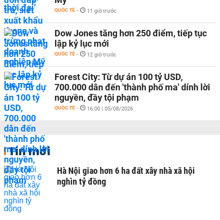
QUỐC TẾ
-
11 giờ trước
Dow Jones tăng hơn 250 điểm, tiếp tục
lập kỷ lục mới
QUỐC TẾ
-
12 giờ trước
Forest City: Từ dự án 100 tỷ USD,
700.000 dân đến 'thành phố ma' dính lời
nguyền, đầy tội phạm
QUỐC TẾ
-
16:00 | 05/08/2026
Tin mới
Hà Nội giao hơn 6 ha đất xây nhà xã hội
nghìn tỷ đồng