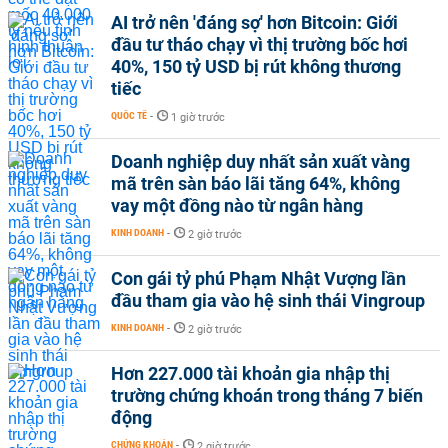
AI trở nên 'đáng sợ' hơn Bitcoin: Giới
đầu tư tháo chạy vì thị trường bốc hơi
40%, 150 tỷ USD bị rút không thương
tiếc
QUỐC TẾ
-
1 giờ trước
Doanh nghiệp duy nhất sản xuất vàng
mã trên sàn báo lãi tăng 64%, không
vay một đồng nào từ ngân hàng
KINH DOANH
-
2 giờ trước
Con gái tỷ phú Phạm Nhật Vượng lần
đầu tham gia vào hệ sinh thái Vingroup
KINH DOANH
-
2 giờ trước
Hơn 227.000 tài khoản gia nhập thị
trường chứng khoán trong tháng 7 biến
động
CHỨNG KHOÁN
-
2 giờ trước