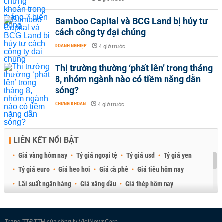
Bamboo Capital và BCG Land bị hủy tư
cách công ty đại chúng
DOANH NGHIỆP
-
4 giờ trước
Thị trường thường ‘phất lên’ trong tháng
8, nhóm ngành nào có tiềm năng dẫn
sóng?
CHỨNG KHOÁN
-
4 giờ trước
LIÊN KẾT NỔI BẬT
Giá vàng hôm nay
Tỷ giá ngoại tệ
Tỷ giá usd
Tỷ giá yen
Tỷ giá euro
Giá heo hơi
Giá cà phê
Giá tiêu hôm nay
Lãi suất ngân hàng
Giá xăng dầu
Giá thép hôm nay
Giá sầu riêng
Giá thịt heo
Giá gạo
Giá cao su
Best Retail Brokers
Diễn đàn đầu tư Việt Nam 2026
Trang TTĐTTH của công ty VietNewsCorp