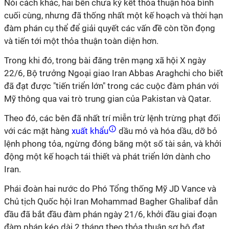
Nói cách khác, hai bên chưa ký kết thỏa thuận hòa bình
cuối cùng, nhưng đã thống nhất một kế hoạch và thời hạn
đàm phán cụ thể để giải quyết các vấn đề còn tồn đọng
và tiến tới một thỏa thuận toàn diện hơn.
Trong khi đó, trong bài đăng trên mạng xã hội X ngày
22/6, Bộ trưởng Ngoại giao Iran Abbas Araghchi cho biết
đã đạt được "tiến triển lớn" trong các cuộc đàm phán với
Mỹ thông qua vai trò trung gian của Pakistan và Qatar.
Theo đó, các bên đã nhất trí miễn trừ lệnh trừng phạt đối
với các mặt hàng
xuất khẩu
dầu mỏ và hóa dầu, dỡ bỏ
lệnh phong tỏa, ngừng đóng băng một số tài sản, và khởi
động một kế hoạch tái thiết và phát triển lớn dành cho
Iran.
Phái đoàn hai nước do Phó Tổng thống Mỹ JD Vance và
Chủ tịch Quốc hội Iran Mohammad Bagher Ghalibaf dẫn
đầu đã bắt đầu đàm phán ngày 21/6, khởi đầu giai đoạn
đàm phán kéo dài 2 tháng theo thỏa thuận sơ bộ đạt