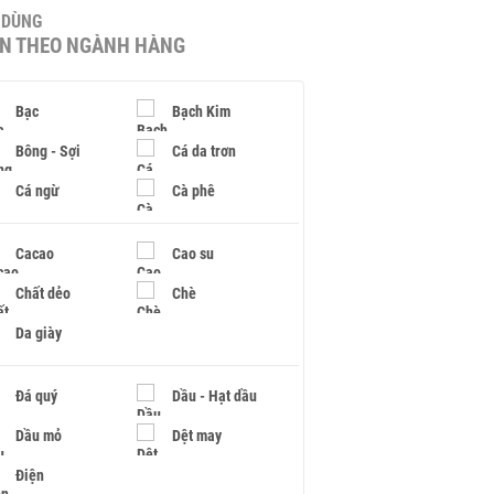
U DÙNG
IN THEO NGÀNH HÀNG
Bạc
Bạch Kim
Bông - Sợi
Cá da trơn
Cá ngừ
Cà phê
Cacao
Cao su
Chất dẻo
Chè
Da giày
Đá quý
Dầu - Hạt dầu
Dầu mỏ
Dệt may
Điện