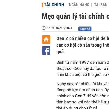
TÀI CHÍNH
NGÂN HÀNG
TÀI SẢN
Mẹo quản lý tài chính 
07:39 | 04/10/2021
Chia sẻ
Gen Z có nhiều cơ hội để h
các cơ hội có sẵn trong thế
quả.
Sinh từ năm 1997 đến năm 201
thuật số. Điều này đã tạo ra 
nhìn khác biệt về thế giới so
Ngày nay, rất nhiều lời khuyê
đang nỗ lực tìm cách tích lũ
chính cho Gen Z thì vẫn còn 
tiền bạc so với các thế hệ t
thể áp dụng cho tất cả.