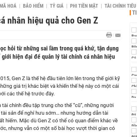
 MÃ HOÁ
BẢO HIỂM
TỶ GIÁ
PHI TIỀN MẶT
TÀI CHÍNH TIÊ
T
cá nhân hiệu quả cho Gen Z
ọc hỏi từ những sai lầm trong quá khứ, tận dụng
 giới hiện đại để quản lý tài chính cá nhân hiệu
5, Gen Z là thế hệ đầu tiên lớn lên trong thế giới kỹ
những giá trị khác biệt và khiến thế hệ này có một cái
 với các thế hệ trước đây.
n tài chính đều tập trung cho thế “cũ”, những người
y tài sản để nghỉ hưu sớm… nhưng hướng dẫn tài
rất hiếm. Mặc dù Gen Z có thể có quan điểm khác về
rước, nhưng vẫn có một số bài học vượt thời gian có