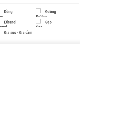
Đồng
Đường
Ethanol
Gạo
Gia súc - Gia cầm
Giấy
Gỗ
Hạt điều
Hồ tiêu - Hạt tiêu
Khí đốt
Kim loại khác
Mắc ca
Muối
Ngũ cốc
Nhựa - Hạt nhựa
Palladium
Phân bón