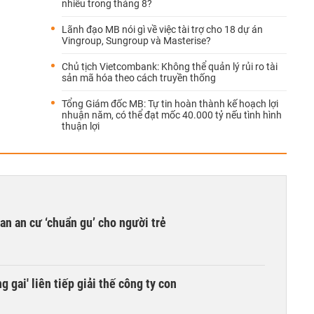
nhiêu trong tháng 8?
Lãnh đạo MB nói gì về việc tài trợ cho 18 dự án
Vingroup, Sungroup và Masterise?
Chủ tịch Vietcombank: Không thể quản lý rủi ro tài
sản mã hóa theo cách truyền thống
Tổng Giám đốc MB: Tự tin hoàn thành kế hoạch lợi
nhuận năm, có thể đạt mốc 40.000 tỷ nếu tình hình
thuận lợi
n an cư ‘chuẩn gu’ cho người trẻ
 gai' liên tiếp giải thế công ty con