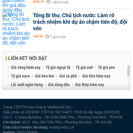
QUỐC TẾ
-
1 phút trước
Tổng Bí thư, Chủ tịch nước: Làm rõ
trách nhiệm khi dự án chậm tiến độ, đội
vốn
THỜI SỰ
-
7 giờ trước
LIÊN KẾT NỔI BẬT
Giá vàng hôm nay
Tỷ giá ngoại tệ
Tỷ giá usd
Tỷ giá yen
Tỷ giá euro
Giá heo hơi
Giá cà phê
Giá tiêu hôm nay
Lãi suất ngân hàng
Giá xăng dầu
Giá thép hôm nay
Giá sầu riêng
Giá thịt heo
Giá gạo
Giá cao su
Best Retail Brokers
Diễn đàn đầu tư Việt Nam 2026
Trang TTĐTTH của công ty VietNewsCorp
Giấy phép số 3323/GP-TTĐT do Sở VH&TT TP.HCM cấp ngày 20/3/2026
Lầu 5 - Compa Building - 293 Điện Biên Phủ - Phường Gia Định - TP.HCM
Chi nhánh:
Số 5 - Khu 38A Trần Phú - Phường Ba Đình - TP. Hà Nội
Chịu trách nhiệm nội dung:
Hoàng Hữu Lợi
Hotline:
0975798489