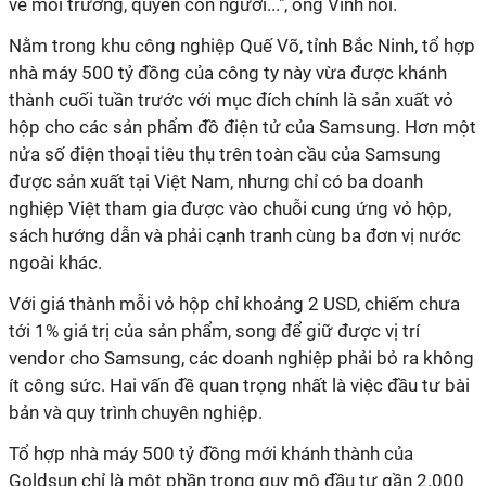
về môi trường, quyền con người...", ông Vinh nói.
Nằm trong khu công nghiệp Quế Võ, tỉnh Bắc Ninh, tổ hợp
nhà máy 500 tỷ đồng của công ty này vừa được khánh
thành cuối tuần trước với mục đích chính là sản xuất vỏ
hộp cho các sản phẩm đồ điện tử của Samsung. Hơn một
nửa số điện thoại tiêu thụ trên toàn cầu của Samsung
được sản xuất tại Việt Nam, nhưng chỉ có ba doanh
nghiệp Việt tham gia được vào chuỗi cung ứng vỏ hộp,
sách hướng dẫn và phải cạnh tranh cùng ba đơn vị nước
ngoài khác.
Với giá thành mỗi vỏ hộp chỉ khoảng 2 USD, chiếm chưa
tới 1% giá trị của sản phẩm, song để giữ được vị trí
vendor cho Samsung, các doanh nghiệp phải bỏ ra không
ít công sức. Hai vấn đề quan trọng nhất là việc đầu tư bài
bản và quy trình chuyên nghiệp.
Tổ hợp nhà máy 500 tỷ đồng mới khánh thành của
Goldsun chỉ là một phần trong quy mô đầu tư gần 2.000