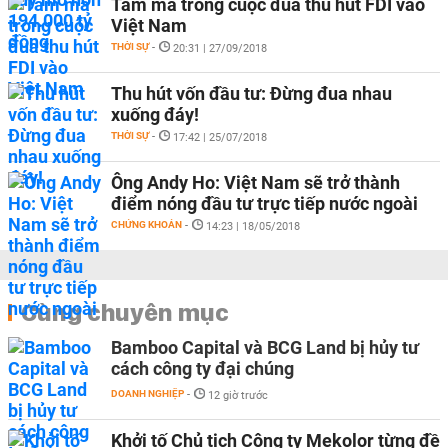
Tam mã trong cuộc đua thu hút FDI vào
Việt Nam
THỜI SỰ
-
20:31 | 27/09/2018
Thu hút vốn đầu tư: Đừng đua nhau
xuống đáy!
THỜI SỰ
-
17:42 | 25/07/2018
Ông Andy Ho: Việt Nam sẽ trở thành
điểm nóng đầu tư trực tiếp nước ngoài
CHỨNG KHOÁN
-
14:23 | 18/05/2018
Cùng chuyên mục
Bamboo Capital và BCG Land bị hủy tư
cách công ty đại chúng
DOANH NGHIỆP
-
12 giờ trước
Khởi tố Chủ tịch Công ty Mekolor từng đề