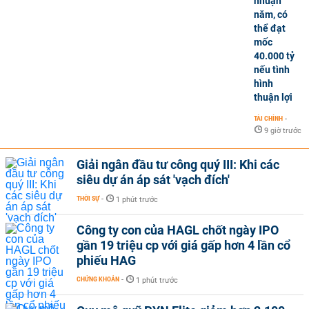
nhuận
năm, có
thể đạt
mốc
40.000 tỷ
nếu tình
hình
thuận lợi
TÀI CHÍNH
-
9 giờ trước
Giải ngân đầu tư công quý III: Khi các
siêu dự án áp sát 'vạch đích'
THỜI SỰ
-
1 phút trước
Công ty con của HAGL chốt ngày IPO
gần 19 triệu cp với giá gấp hơn 4 lần cổ
phiếu HAG
CHỨNG KHOÁN
-
1 phút trước