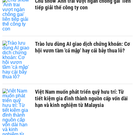
Chủ show 'Anh trai vượt ngàn chông gai' liên
tiếp giải thế công ty con
Trào lưu dùng AI giao dịch chứng khoán: Cơ
hội vươn tầm 'cá mập' hay cái bẫy thua lỗ?
Việt Nam muốn phát triển quỹ hưu trí: Từ
tiết kiệm gia đình thành nguồn cấp vốn dài
hạn và kinh nghiệm từ Malaysia