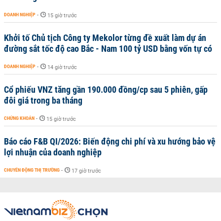
DOANH NGHIỆP
-
15 giờ trước
Khởi tố Chủ tịch Công ty Mekolor từng đề xuất làm dự án
đường sắt tốc độ cao Bắc - Nam 100 tỷ USD bằng vốn tự có
DOANH NGHIỆP
-
14 giờ trước
Cổ phiếu VNZ tăng gần 190.000 đồng/cp sau 5 phiên, gấp
đôi giá trong ba tháng
CHỨNG KHOÁN
-
15 giờ trước
Báo cáo F&B QI/2026: Biến động chi phí và xu hướng bảo vệ
lợi nhuận của doanh nghiệp
CHUYỂN ĐỘNG THỊ TRƯỜNG
-
17 giờ trước