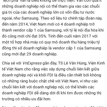
"lệch pha" vẫn là điều không dễ thực hiện. Vẫn còn quá ít
những doanh nghiệp nội có thể tham gia vào các chuỗi
giá trị của các doanh nghiệp lớn có vốn đầu tư nước
ngoài, như Samsung. Theo số liệu từ chính tập đoàn này,
đến năm 2014, Việt Nam mới có 4 doanh nghiệp trở
thành vendor cấp 1 của Samsung, với tỷ lệ nội địa hóa khi
đó cũng mới chỉ đạt 35%. Tính đến cuối năm 2017 với
một tổ hợp nhà máy có quy mô doanh thu hàng triệu tỷ
đồng thì số doanh nghiệp là vendor cấp 1 của Samsung
cũng mới đạt 29 doanh nghiệp.
Chia sẻ với
VnExpress
gần đây, TS Lê Văn Hùng, Viện Kinh
tế Việt Nam cho rằng việc xây dựng chuỗi liên kết giữa
doanh nghiệp nội và khối FDI là điều cần thiết bởi không
có những ràng buộc chặt chẽ với Việt Nam, ví như các
chuỗi liên kết với doanh nghiệp nội, có thể khiến các
doanh nghiệp FDI dễ dàng dời đi khi tìm được những thị
trường có nhiều ưu đãi hơn.