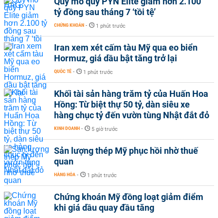
Quy mô quỹ PYN Elite giảm hơn 2.100
tỷ đồng sau tháng 7 ‘tồi tệ’
CHỨNG KHOÁN
-
1 phút trước
Iran xem xét cấm tàu Mỹ qua eo biển
Hormuz, giá dầu bật tăng trở lại
QUỐC TẾ
-
1 phút trước
Khối tài sản hàng trăm tỷ của Huấn Hoa
Hồng: Từ biệt thự 50 tỷ, dàn siêu xe
hàng chục tỷ đến vườn tùng Nhật đắt đỏ
KINH DOANH
-
5 giờ trước
Sản lượng thép Mỹ phục hồi nhờ thuế
quan
HÀNG HÓA
-
1 phút trước
Chứng khoán Mỹ đồng loạt giảm điểm
khi giá dầu quay đầu tăng