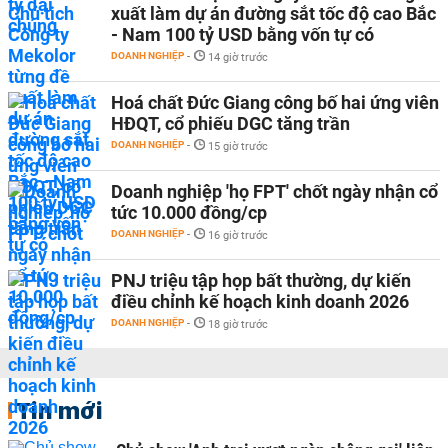
xuất làm dự án đường sắt tốc độ cao Bắc
- Nam 100 tỷ USD bằng vốn tự có
DOANH NGHIỆP
-
14 giờ trước
Hoá chất Đức Giang công bố hai ứng viên
HĐQT, cổ phiếu DGC tăng trần
DOANH NGHIỆP
-
15 giờ trước
Doanh nghiệp 'họ FPT' chốt ngày nhận cổ
tức 10.000 đồng/cp
DOANH NGHIỆP
-
16 giờ trước
PNJ triệu tập họp bất thường, dự kiến
điều chỉnh kế hoạch kinh doanh 2026
DOANH NGHIỆP
-
18 giờ trước
Tin mới