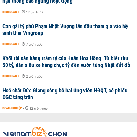
hậu thông báo ngừng hoạt động
KINH DOANH
-
12 giờ trước
Con gái tỷ phú Phạm Nhật Vượng lần đầu tham gia vào hệ
sinh thái Vingroup
KINH DOANH
-
7 giờ trước
Khối tài sản hàng trăm tỷ của Huấn Hoa Hồng: Từ biệt thự
50 tỷ, dàn siêu xe hàng chục tỷ đến vườn tùng Nhật đắt đỏ
KINH DOANH
-
2 giờ trước
Hoá chất Đức Giang công bố hai ứng viên HĐQT, cổ phiếu
DGC tăng trần
DOANH NGHIỆP
-
12 giờ trước