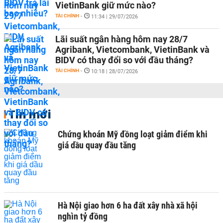
VietinBank giữ mức nào?
TÀI CHÍNH
-
11:34 | 29/07/2026
Lãi suất ngân hàng hôm nay 28/7
Agribank, Vietcombank, VietinBank và
BIDV có thay đổi so với đầu tháng?
TÀI CHÍNH
-
10:18 | 28/07/2026
Tin mới
Chứng khoán Mỹ đồng loạt giảm điểm khi
giá dầu quay đầu tăng
Hà Nội giao hơn 6 ha đất xây nhà xã hội
nghìn tỷ đồng