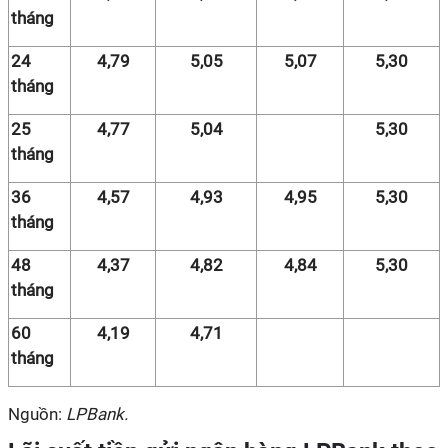
tháng
24
4,79
5,05
5,07
5,30
tháng
25
4,77
5,04
5,30
tháng
36
4,57
4,93
4,95
5,30
tháng
48
4,37
4,82
4,84
5,30
tháng
60
4,19
4,71
tháng
Nguồn:
LPBank.