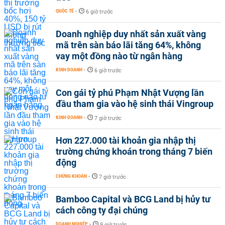
QUỐC TẾ
-
6 giờ trước
Doanh nghiệp duy nhất sản xuất vàng
mã trên sàn báo lãi tăng 64%, không
vay một đồng nào từ ngân hàng
KINH DOANH
-
6 giờ trước
Con gái tỷ phú Phạm Nhật Vượng lần
đầu tham gia vào hệ sinh thái Vingroup
KINH DOANH
-
7 giờ trước
Hơn 227.000 tài khoản gia nhập thị
trường chứng khoán trong tháng 7 biến
động
CHỨNG KHOÁN
-
7 giờ trước
Bamboo Capital và BCG Land bị hủy tư
cách công ty đại chúng
DOANH NGHIỆP
-
9 giờ trước