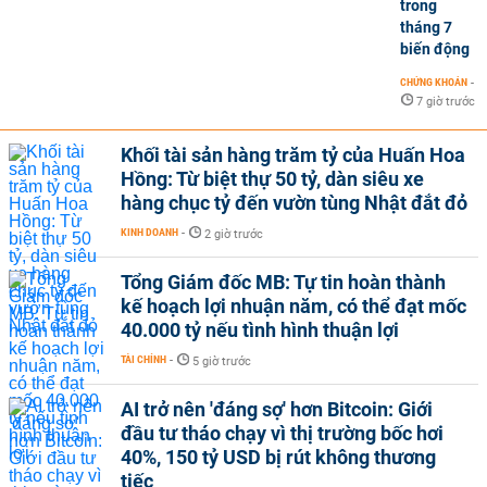
trong
tháng 7
biến động
CHỨNG KHOÁN
-
7 giờ trước
Khối tài sản hàng trăm tỷ của Huấn Hoa
Hồng: Từ biệt thự 50 tỷ, dàn siêu xe
hàng chục tỷ đến vườn tùng Nhật đắt đỏ
KINH DOANH
-
2 giờ trước
Tổng Giám đốc MB: Tự tin hoàn thành
kế hoạch lợi nhuận năm, có thể đạt mốc
40.000 tỷ nếu tình hình thuận lợi
TÀI CHÍNH
-
5 giờ trước
AI trở nên 'đáng sợ' hơn Bitcoin: Giới
đầu tư tháo chạy vì thị trường bốc hơi
40%, 150 tỷ USD bị rút không thương
tiếc