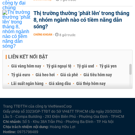
Thị trường thường ‘phất lên’ trong tháng
8, nhóm ngành nào có tiềm năng dẫn
sóng?
CHỨNG KHOÁN
-
8 giờ trước
LIÊN KẾT NỔI BẬT
Giá vàng hôm nay
Tỷ giá ngoại tệ
Tỷ giá usd
Tỷ giá yen
Tỷ giá euro
Giá heo hơi
Giá cà phê
Giá tiêu hôm nay
Lãi suất ngân hàng
Giá xăng dầu
Giá thép hôm nay
Giá sầu riêng
Giá thịt heo
Giá gạo
Giá cao su
Best Retail Brokers
Diễn đàn đầu tư Việt Nam 2026
Trang TTĐTTH của công ty VietNewsCorp
Giấy phép số 3323/GP-TTĐT do Sở VH&TT TP.HCM cấp ngày 20/3/2026
Lầu 5 - Compa Building - 293 Điện Biên Phủ - Phường Gia Định - TP.HCM
Chi nhánh:
Số 5 - Khu 38A Trần Phú - Phường Ba Đình - TP. Hà Nội
Chịu trách nhiệm nội dung:
Hoàng Hữu Lợi
Hotline:
0975798489