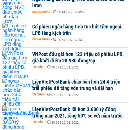
lượn
CHỨNG KHOÁN
-
16:44 | 26/01/2022
Cổ phiếu ngân hàng tiếp tục hút tiền ngoại,
LPB tăng kịch trần
CHỨNG KHOÁN
-
16:55 | 25/01/2022
VNPost đấu giá hơn 122 triệu cổ phiếu LPB,
giá khởi điểm 28.930 đồng/cp
TÀI CHÍNH
-
09:37 | 25/01/2022
LienVietPostBank chào bán hơn 24,4 triệu
trái phiếu để tăng vốn trung và dài hạn
TÀI CHÍNH
-
07:00 | 25/01/2022
LienVietPostBank lãi hơn 3.600 tỷ đồng
trong năm 2021, tăng 50% so với năm trước
TÀI CHÍNH
-
20:55 | 20/01/2022