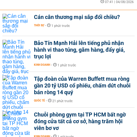
07:41 | 04/08/2026
Cán cân thương mại sắp đổi chiều?
THỜI SỰ
-
1 phút trước
Bảo Tín Mạnh Hải lên tiếng phủ nhận
hành vi thao túng, găm hàng, đẩy giá,
trục lợi
KINH DOANH
-
1 phút trước
Tập đoàn của Warren Buffett mua ròng
gần 20 tỷ USD cổ phiếu, chấm dứt chuỗi
bán ròng 14 quý
QUỐC TẾ
-
21 phút trước
Chuỗi phòng gym tại TP HCM bất ngờ
đóng cửa tất cả cơ sở, hàng trăm hội
viên bơ vơ
KINH DOANH
-
1 giờ trước