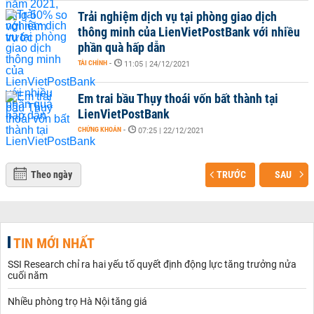
Trải nghiệm dịch vụ tại phòng giao dịch
thông minh của LienVietPostBank với nhiều
phần quà hấp dẫn
TÀI CHÍNH
-
11:05 | 24/12/2021
Em trai bầu Thụy thoái vốn bất thành tại
LienVietPostBank
CHỨNG KHOÁN
-
07:25 | 22/12/2021
Theo ngày
TRƯỚC
SAU
TIN MỚI NHẤT
SSI Research chỉ ra hai yếu tố quyết định động lực tăng trưởng nửa
cuối năm
Nhiều phòng trọ Hà Nội tăng giá