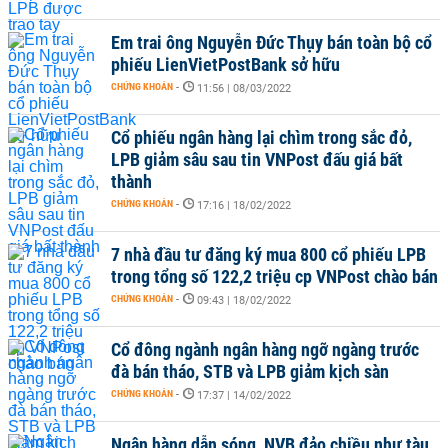
Em trai ông Nguyễn Đức Thụy bán toàn bộ cổ
phiếu LienVietPostBank sở hữu
CHỨNG KHOÁN
-
11:56 | 08/03/2022
Cổ phiếu ngân hàng lại chìm trong sắc đỏ,
LPB giảm sâu sau tin VNPost đấu giá bất
thành
CHỨNG KHOÁN
-
17:16 | 18/02/2022
7 nhà đầu tư đăng ký mua 800 cổ phiếu LPB
trong tổng số 122,2 triệu cp VNPost chào bán
CHỨNG KHOÁN
-
09:43 | 18/02/2022
Cổ đông ngành ngân hàng ngỡ ngàng trước
đà bán tháo, STB và LPB giảm kịch sàn
CHỨNG KHOÁN
-
17:37 | 14/02/2022
Ngân hàng dẫn sóng, NVB đảo chiều như tàu