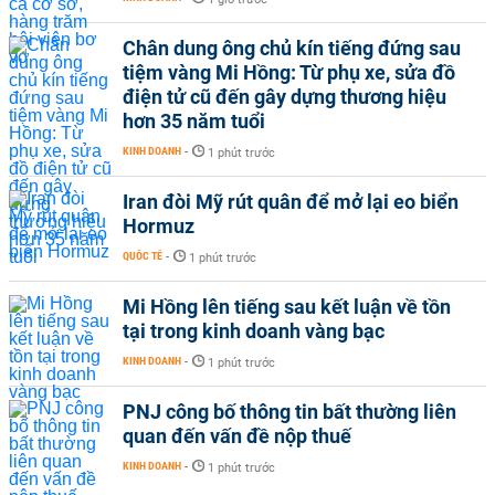
Chân dung ông chủ kín tiếng đứng sau
tiệm vàng Mi Hồng: Từ phụ xe, sửa đồ
điện tử cũ đến gây dựng thương hiệu
hơn 35 năm tuổi
KINH DOANH
-
1 phút trước
Iran đòi Mỹ rút quân để mở lại eo biển
Hormuz
QUỐC TẾ
-
1 phút trước
Mi Hồng lên tiếng sau kết luận về tồn
tại trong kinh doanh vàng bạc
KINH DOANH
-
1 phút trước
PNJ công bố thông tin bất thường liên
quan đến vấn đề nộp thuế
KINH DOANH
-
1 phút trước