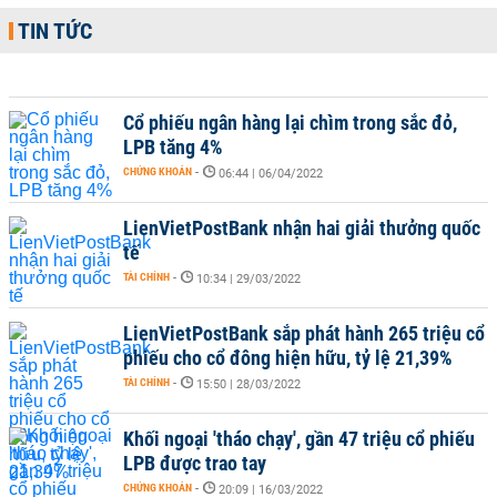
TIN TỨC
Cổ phiếu ngân hàng lại chìm trong sắc đỏ,
LPB tăng 4%
CHỨNG KHOÁN
-
06:44 | 06/04/2022
LienVietPostBank nhận hai giải thưởng quốc
tế
TÀI CHÍNH
-
10:34 | 29/03/2022
LienVietPostBank sắp phát hành 265 triệu cổ
phiếu cho cổ đông hiện hữu, tỷ lệ 21,39%
TÀI CHÍNH
-
15:50 | 28/03/2022
Khối ngoại 'tháo chạy', gần 47 triệu cổ phiếu
LPB được trao tay
CHỨNG KHOÁN
-
20:09 | 16/03/2022