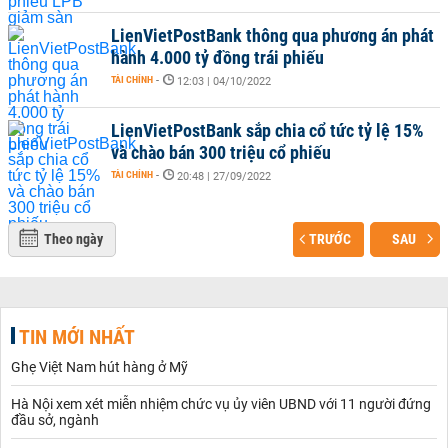
LienVietPostBank thông qua phương án phát
hành 4.000 tỷ đồng trái phiếu
TÀI CHÍNH
-
12:03 | 04/10/2022
LienVietPostBank sắp chia cổ tức tỷ lệ 15%
và chào bán 300 triệu cổ phiếu
TÀI CHÍNH
-
20:48 | 27/09/2022
Theo ngày
TRƯỚC
SAU
TIN MỚI NHẤT
Ghẹ Việt Nam hút hàng ở Mỹ
Hà Nội xem xét miễn nhiệm chức vụ ủy viên UBND với 11 người đứng
đầu sở, ngành