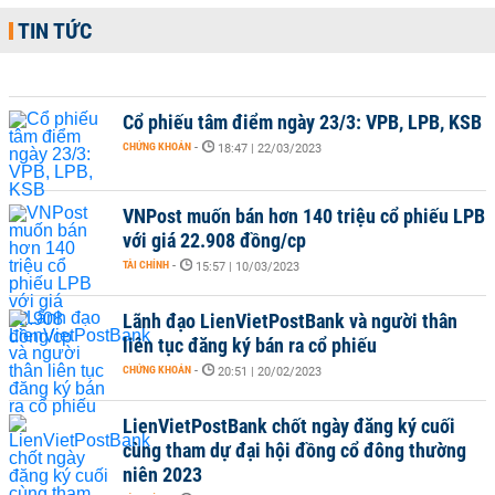
TIN TỨC
Cổ phiếu tâm điểm ngày 23/3: VPB, LPB, KSB
CHỨNG KHOÁN
-
18:47 | 22/03/2023
VNPost muốn bán hơn 140 triệu cổ phiếu LPB
với giá 22.908 đồng/cp
TÀI CHÍNH
-
15:57 | 10/03/2023
Lãnh đạo LienVietPostBank và người thân
liên tục đăng ký bán ra cổ phiếu
CHỨNG KHOÁN
-
20:51 | 20/02/2023
LienVietPostBank chốt ngày đăng ký cuối
cùng tham dự đại hội đồng cổ đông thường
niên 2023