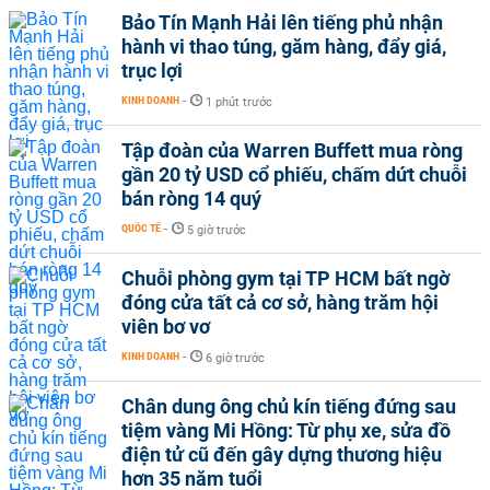
Bảo Tín Mạnh Hải lên tiếng phủ nhận
hành vi thao túng, găm hàng, đẩy giá,
trục lợi
KINH DOANH
-
1 phút trước
Tập đoàn của Warren Buffett mua ròng
gần 20 tỷ USD cổ phiếu, chấm dứt chuỗi
bán ròng 14 quý
QUỐC TẾ
-
5 giờ trước
Chuỗi phòng gym tại TP HCM bất ngờ
đóng cửa tất cả cơ sở, hàng trăm hội
viên bơ vơ
KINH DOANH
-
6 giờ trước
Chân dung ông chủ kín tiếng đứng sau
tiệm vàng Mi Hồng: Từ phụ xe, sửa đồ
điện tử cũ đến gây dựng thương hiệu
hơn 35 năm tuổi