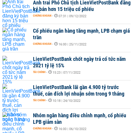
Anh trai Phó Chủ tịch LienVietPostBank đăng
ký bán hơn 15 triệu cổ phiếu
CHỨNG KHOÁN
-
07:31 | 09/12/2022
Cổ phiếu ngân hàng tăng mạnh, LPB chạm giá
trần
CHỨNG KHOÁN
-
16:00 | 25/11/2022
LienVietPostBank chốt ngày trả cổ tức năm
2021 tỷ lệ 15%
TÀI CHÍNH
-
15:23 | 07/11/2022
LienVietPostBank lãi gần 4.900 tỷ trước
thuế, cán đích lợi nhuận sớm trong 9 tháng
TÀI CHÍNH
-
10:18 | 24/10/2022
Nhóm ngân hàng điều chỉnh mạnh, cổ phiếu
LPB giảm sàn
CHỨNG KHOÁN
-
16:00 | 06/10/2022