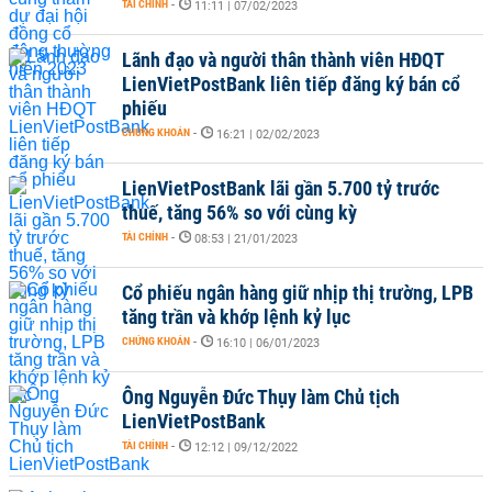
TÀI CHÍNH
-
11:11 | 07/02/2023
Lãnh đạo và người thân thành viên HĐQT
LienVietPostBank liên tiếp đăng ký bán cổ
phiếu
CHỨNG KHOÁN
-
16:21 | 02/02/2023
LienVietPostBank lãi gần 5.700 tỷ trước
thuế, tăng 56% so với cùng kỳ
TÀI CHÍNH
-
08:53 | 21/01/2023
Cổ phiếu ngân hàng giữ nhịp thị trường, LPB
tăng trần và khớp lệnh kỷ lục
CHỨNG KHOÁN
-
16:10 | 06/01/2023
Ông Nguyễn Đức Thụy làm Chủ tịch
LienVietPostBank
TÀI CHÍNH
-
12:12 | 09/12/2022