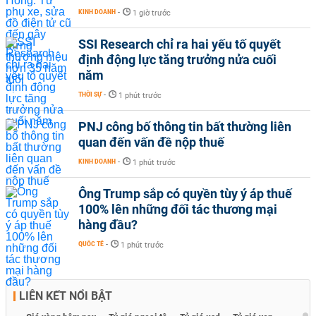
KINH DOANH
-
1 giờ trước
SSI Research chỉ ra hai yếu tố quyết
định động lực tăng trưởng nửa cuối
năm
THỜI SỰ
-
1 phút trước
PNJ công bố thông tin bất thường liên
quan đến vấn đề nộp thuế
KINH DOANH
-
1 phút trước
Ông Trump sắp có quyền tùy ý áp thuế
100% lên những đối tác thương mại
hàng đầu?
QUỐC TẾ
-
1 phút trước
LIÊN KẾT NỔI BẬT