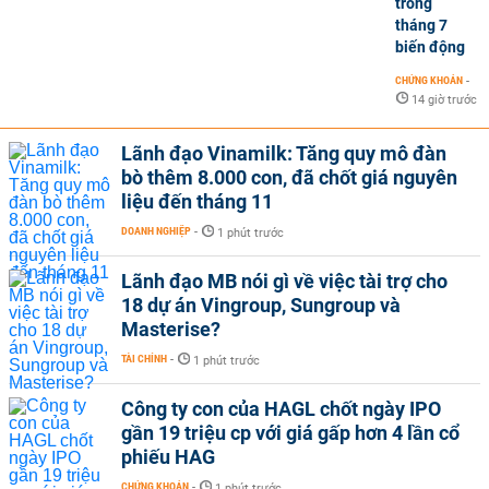
trong
tháng 7
biến động
CHỨNG KHOÁN
-
14 giờ trước
Lãnh đạo Vinamilk: Tăng quy mô đàn
bò thêm 8.000 con, đã chốt giá nguyên
liệu đến tháng 11
DOANH NGHIỆP
-
1 phút trước
Lãnh đạo MB nói gì về việc tài trợ cho
18 dự án Vingroup, Sungroup và
Masterise?
TÀI CHÍNH
-
1 phút trước
Công ty con của HAGL chốt ngày IPO
gần 19 triệu cp với giá gấp hơn 4 lần cổ
phiếu HAG
CHỨNG KHOÁN
-
1 phút trước