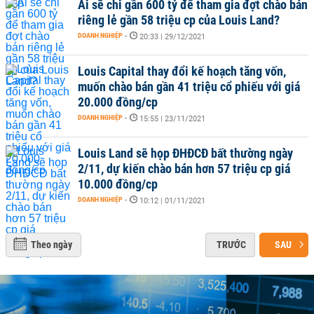
Ai sẽ chi gần 600 tỷ để tham gia đợt chào bán
riêng lẻ gần 58 triệu cp của Louis Land?
DOANH NGHIỆP
-
20:33 | 29/12/2021
Louis Capital thay đổi kế hoạch tăng vốn,
muốn chào bán gần 41 triệu cổ phiếu với giá
20.000 đồng/cp
DOANH NGHIỆP
-
15:55 | 23/11/2021
Louis Land sẽ họp ĐHĐCĐ bất thường ngày
2/11, dự kiến chào bán hơn 57 triệu cp giá
10.000 đồng/cp
DOANH NGHIỆP
-
10:12 | 01/11/2021
Theo ngày
TRƯỚC
SAU