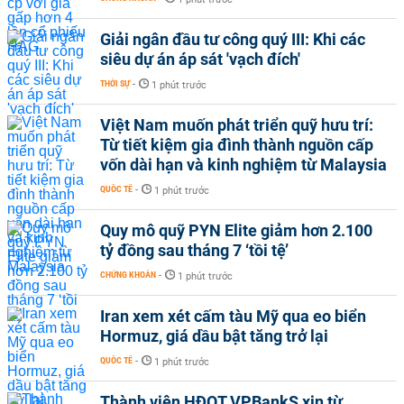
Giải ngân đầu tư công quý III: Khi các
siêu dự án áp sát 'vạch đích'
THỜI SỰ
-
1 phút trước
Việt Nam muốn phát triển quỹ hưu trí:
Từ tiết kiệm gia đình thành nguồn cấp
vốn dài hạn và kinh nghiệm từ Malaysia
QUỐC TẾ
-
1 phút trước
Quy mô quỹ PYN Elite giảm hơn 2.100
tỷ đồng sau tháng 7 ‘tồi tệ’
CHỨNG KHOÁN
-
1 phút trước
Iran xem xét cấm tàu Mỹ qua eo biển
Hormuz, giá dầu bật tăng trở lại
QUỐC TẾ
-
1 phút trước
Thành viên HĐQT VPBankS xin từ