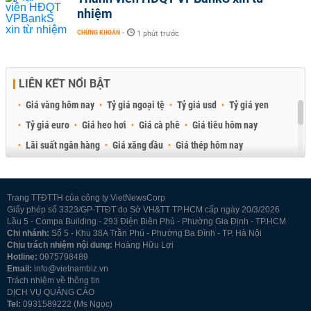
nhiệm
CHỨNG KHOÁN
-
1 phút trước
LIÊN KẾT NỔI BẬT
Giá vàng hôm nay
Tỷ giá ngoại tệ
Tỷ giá usd
Tỷ giá yen
Tỷ giá euro
Giá heo hơi
Giá cà phê
Giá tiêu hôm nay
Lãi suất ngân hàng
Giá xăng dầu
Giá thép hôm nay
Giá sầu riêng
Giá thịt heo
Giá gạo
Giá cao su
Best Retail Brokers
Diễn đàn đầu tư Việt Nam 2026
Trang TTĐTTH của công ty VietNewsCorp
Giấy phép số 3323/GP-TTĐT do Sở VH&TT TP.HCM cấp ngày 20/3/2026
Lầu 5 - Compa Building - 293 Điện Biên Phủ - Phường Gia Định - TP.HCM
Chi nhánh:
Số 5 - Khu 38A Trần Phú - Phường Ba Đình - TP. Hà Nội
Chịu trách nhiệm nội dung:
Hoàng Hữu Lợi
Hotline:
0975798489
Email:
info@vietnambiz.vn
Trách nhiệm về thông tin
DỊCH VỤ QUẢNG CÁO
Tel:
0931589222 (Ms Ngọc)