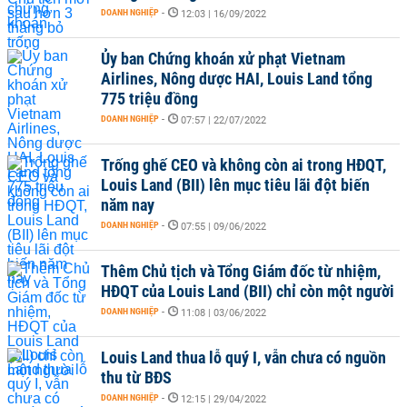
DOANH NGHIỆP
-
12:03 | 16/09/2022
Ủy ban Chứng khoán xử phạt Vietnam
Airlines, Nông dược HAI, Louis Land tổng
775 triệu đồng
DOANH NGHIỆP
-
07:57 | 22/07/2022
Trống ghế CEO và không còn ai trong HĐQT,
Louis Land (BII) lên mục tiêu lãi đột biến
năm nay
DOANH NGHIỆP
-
07:55 | 09/06/2022
Thêm Chủ tịch và Tổng Giám đốc từ nhiệm,
HĐQT của Louis Land (BII) chỉ còn một người
DOANH NGHIỆP
-
11:08 | 03/06/2022
Louis Land thua lỗ quý I, vẫn chưa có nguồn
thu từ BĐS
DOANH NGHIỆP
-
12:15 | 29/04/2022