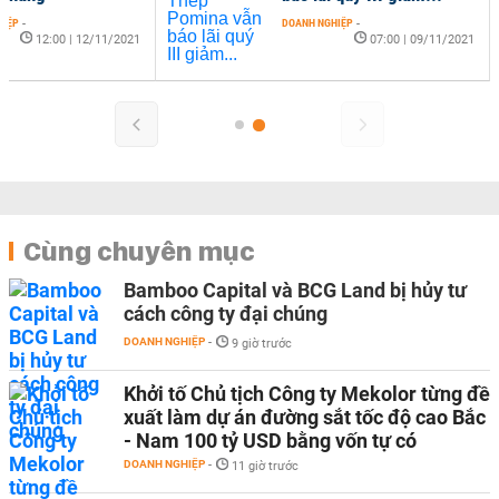
HIỆP
-
DOANH NGHIỆP
-
12:00 | 12/11/2021
07:00 | 09/11/2021
Cùng chuyên mục
Bamboo Capital và BCG Land bị hủy tư
cách công ty đại chúng
DOANH NGHIỆP
-
9 giờ trước
Khởi tố Chủ tịch Công ty Mekolor từng đề
xuất làm dự án đường sắt tốc độ cao Bắc
- Nam 100 tỷ USD bằng vốn tự có
DOANH NGHIỆP
-
11 giờ trước