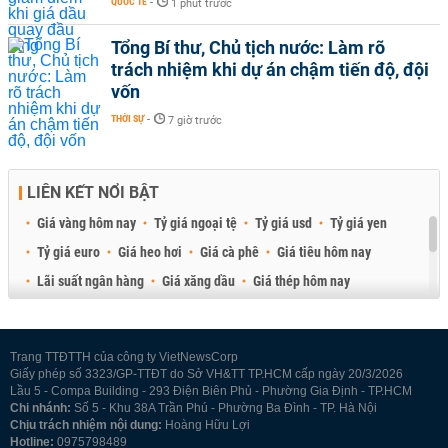
QUỐC TẾ
-
1 phút trước
Tổng Bí thư, Chủ tịch nước: Làm rõ
trách nhiệm khi dự án chậm tiến độ, đội
vốn
THỜI SỰ
-
7 giờ trước
LIÊN KẾT NỔI BẬT
Giá vàng hôm nay
Tỷ giá ngoại tệ
Tỷ giá usd
Tỷ giá yen
Tỷ giá euro
Giá heo hơi
Giá cà phê
Giá tiêu hôm nay
Lãi suất ngân hàng
Giá xăng dầu
Giá thép hôm nay
Giá sầu riêng
Giá thịt heo
Giá gạo
Giá cao su
Best Retail Brokers
Diễn đàn đầu tư Việt Nam 2026
Trang TTĐTTH của công ty VietNewsCorp
Giấy phép số 3323/GP-TTĐT do Sở VH&TT TP.HCM cấp ngày 20/3/2026
Lầu 5 - Compa Building - 293 Điện Biên Phủ - Phường Gia Định - TP.HCM
Chi nhánh:
Số 5 - Khu 38A Trần Phú - Phường Ba Đình - TP. Hà Nội
Chịu trách nhiệm nội dung:
Hoàng Hữu Lợi
Hotline:
0975798489