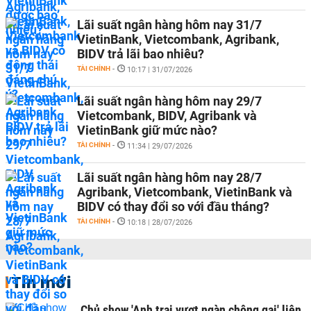
Lãi suất ngân hàng hôm nay 31/7
VietinBank, Vietcombank, Agribank,
BIDV trả lãi bao nhiêu?
TÀI CHÍNH
-
10:17 | 31/07/2026
Lãi suất ngân hàng hôm nay 29/7
Vietcombank, BIDV, Agribank và
VietinBank giữ mức nào?
TÀI CHÍNH
-
11:34 | 29/07/2026
Lãi suất ngân hàng hôm nay 28/7
Agribank, Vietcombank, VietinBank và
BIDV có thay đổi so với đầu tháng?
TÀI CHÍNH
-
10:18 | 28/07/2026
Tin mới
Chủ show 'Anh trai vượt ngàn chông gai' liên