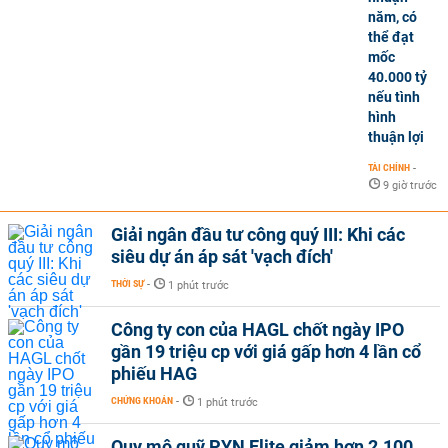
năm, có
thể đạt
mốc
40.000 tỷ
nếu tình
hình
thuận lợi
TÀI CHÍNH
-
9 giờ trước
Giải ngân đầu tư công quý III: Khi các
siêu dự án áp sát 'vạch đích'
THỜI SỰ
-
1 phút trước
Công ty con của HAGL chốt ngày IPO
gần 19 triệu cp với giá gấp hơn 4 lần cổ
phiếu HAG
CHỨNG KHOÁN
-
1 phút trước
Quy mô quỹ PYN Elite giảm hơn 2.100