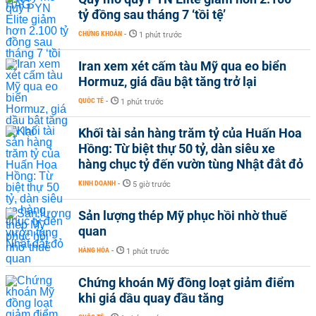
tỷ đồng sau tháng 7 ‘tồi tệ’
CHỨNG KHOÁN
-
1 phút trước
Iran xem xét cấm tàu Mỹ qua eo biển
Hormuz, giá dầu bật tăng trở lại
QUỐC TẾ
-
1 phút trước
Khối tài sản hàng trăm tỷ của Huấn Hoa
Hồng: Từ biệt thự 50 tỷ, dàn siêu xe
hàng chục tỷ đến vườn tùng Nhật đắt đỏ
KINH DOANH
-
5 giờ trước
Sản lượng thép Mỹ phục hồi nhờ thuế
quan
HÀNG HÓA
-
1 phút trước
Chứng khoán Mỹ đồng loạt giảm điểm
khi giá dầu quay đầu tăng