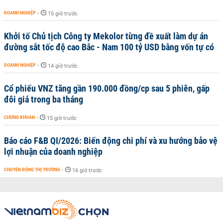
DOANH NGHIỆP
-
15 giờ trước
Khởi tố Chủ tịch Công ty Mekolor từng đề xuất làm dự án
đường sắt tốc độ cao Bắc - Nam 100 tỷ USD bằng vốn tự có
DOANH NGHIỆP
-
14 giờ trước
Cổ phiếu VNZ tăng gần 190.000 đồng/cp sau 5 phiên, gấp
đôi giá trong ba tháng
CHỨNG KHOÁN
-
15 giờ trước
Báo cáo F&B QI/2026: Biến động chi phí và xu hướng bảo vệ
lợi nhuận của doanh nghiệp
CHUYỂN ĐỘNG THỊ TRƯỜNG
-
16 giờ trước