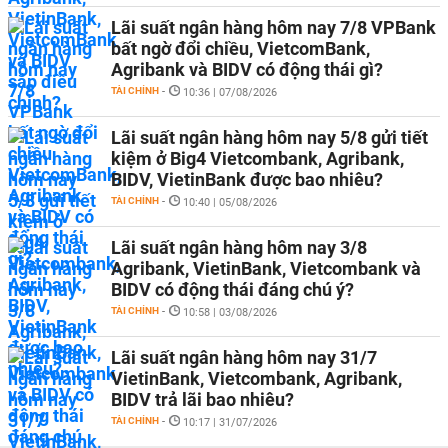
Lãi suất ngân hàng hôm nay 7/8 VPBank
bất ngờ đổi chiều, VietcomBank,
Agribank và BIDV có động thái gì?
TÀI CHÍNH
-
10:36 | 07/08/2026
Lãi suất ngân hàng hôm nay 5/8 gửi tiết
kiệm ở Big4 Vietcombank, Agribank,
BIDV, VietinBank được bao nhiêu?
TÀI CHÍNH
-
10:40 | 05/08/2026
Lãi suất ngân hàng hôm nay 3/8
Agribank, VietinBank, Vietcombank và
BIDV có động thái đáng chú ý?
TÀI CHÍNH
-
10:58 | 03/08/2026
Lãi suất ngân hàng hôm nay 31/7
VietinBank, Vietcombank, Agribank,
BIDV trả lãi bao nhiêu?
TÀI CHÍNH
-
10:17 | 31/07/2026