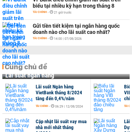
biểu tại nhiều kỳ hạn trong tháng 8
TÀI CHÍNH
-
21 giờ trước
Gửi tiền tiết kiệm tại ngân hàng quốc
doanh nào cho lãi suất cao nhất?
TÀI CHÍNH
-
14:00 | 07/08/2026
Cùng chủ đề
Lãi suất ngân hàng
Lãi suất Ngân hàng
Biể
VietBank tháng 8/2024
VIB
tăng đến 0,4%/năm
chi
TÀI CHÍNH
-
TÀI C
06:29 | 12/08/2024
Cập nhật lãi suất vay mua
Lãi
nhà mới nhất tháng
Dựn