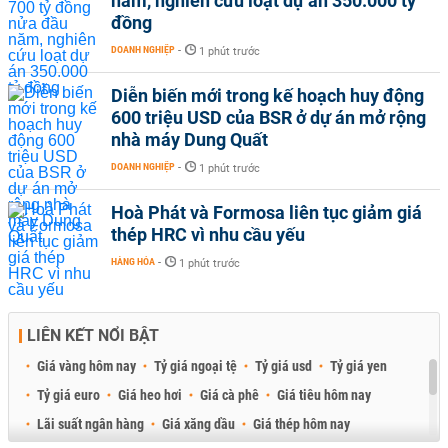
năm, nghiên cứu loạt dự án 350.000 tỷ
đồng
DOANH NGHIỆP
-
1 phút trước
Diễn biến mới trong kế hoạch huy động
600 triệu USD của BSR ở dự án mở rộng
nhà máy Dung Quất
DOANH NGHIỆP
-
1 phút trước
Hoà Phát và Formosa liên tục giảm giá
thép HRC vì nhu cầu yếu
HÀNG HÓA
-
1 phút trước
LIÊN KẾT NỔI BẬT
Giá vàng hôm nay
Tỷ giá ngoại tệ
Tỷ giá usd
Tỷ giá yen
Tỷ giá euro
Giá heo hơi
Giá cà phê
Giá tiêu hôm nay
Lãi suất ngân hàng
Giá xăng dầu
Giá thép hôm nay