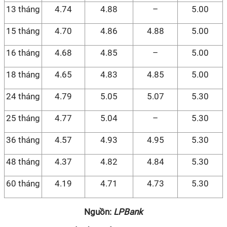
13 tháng
4.74
4.88
–
5.00
15 tháng
4.70
4.86
4.88
5.00
16 tháng
4.68
4.85
–
5.00
18 tháng
4.65
4.83
4.85
5.00
24 tháng
4.79
5.05
5.07
5.30
25 tháng
4.77
5.04
–
5.30
36 tháng
4.57
4.93
4.95
5.30
48 tháng
4.37
4.82
4.84
5.30
60 tháng
4.19
4.71
4.73
5.30
Nguồn:
LPBank