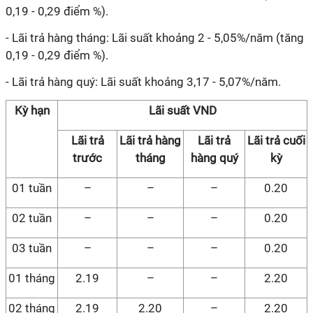
0,19 - 0,29 điểm %).
- Lãi trả hàng tháng: Lãi suất khoảng 2 - 5,05%/năm (tăng
0,19 - 0,29 điểm %).
- Lãi trả hàng quý: Lãi suất khoảng 3,17 - 5,07%/năm.
Kỳ hạn
Lãi suất VND
Lãi trả
Lãi trả hàng
Lãi trả
Lãi trả cuối
trước
tháng
hàng quý
kỳ
01 tuần
–
–
–
0.20
02 tuần
–
–
–
0.20
03 tuần
–
–
–
0.20
01 tháng
2.19
–
–
2.20
02 tháng
2.19
2.20
–
2.20