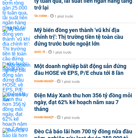
tỷ tuần qua, lãi suất liên ngân hàng tăng
trở lại
TÀI CHÍNH
-
1 phút trước
Mỹ biến đồng yen thành 'vũ khí địa
chính trị': Thị trường tiền tệ toàn cầu
đứng trước bước ngoặt lớn
QUỐC TẾ
-
1 phút trước
Một doanh nghiệp bất động sản đứng
đầu HOSE về EPS, P/E chưa tới 8 lần
DOANH NGHIỆP
-
1 phút trước
Điện Máy Xanh thu hơn 356 tỷ đồng mỗi
ngày, đạt 62% kế hoạch năm sau 7
tháng
DOANH NGHIỆP
-
1 phút trước
Đèo Cả báo lãi hơn 700 tỷ đồng nửa đầu