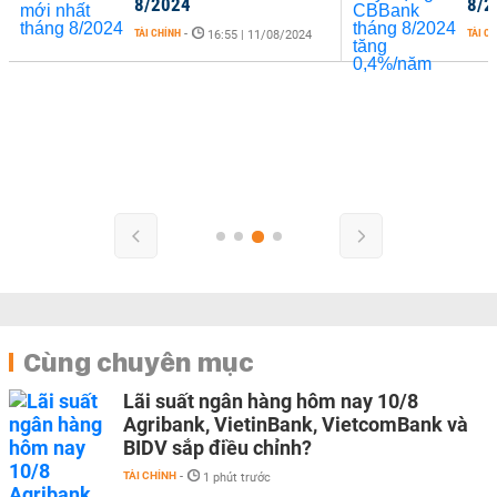
8/2024
8/2
TÀI CHÍNH
-
TÀI C
16:55 | 11/08/2024
Cùng chuyên mục
Lãi suất ngân hàng hôm nay 10/8
Agribank, VietinBank, VietcomBank và
BIDV sắp điều chỉnh?
TÀI CHÍNH
-
1 phút trước