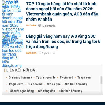
TOP 10 ngân hàng lãi lớn nhất từ kinh
doanh ngoại hối nửa đầu năm 2026:
Vietcombank quán quân, ACB dẫn đầu
nhóm tư nhân
TÀI CHÍNH
-
12 giờ trước
Bảng giá vàng hôm nay 9/8 vàng SJC
và nhẫn tròn leo dốc, nữ trang tăng tới 6
triệu đồng/lượng
HÀNG HÓA
-
1 phút trước
LIÊN KẾT NỔI BẬT
Giá vàng hôm nay
Tỷ giá ngoại tệ
Tỷ giá usd
Tỷ giá yen
Tỷ giá euro
Giá heo hơi
Giá cà phê
Giá tiêu hôm nay
Lãi suất ngân hàng
Giá xăng dầu
Giá thép hôm nay
Giá sầu riêng
Giá thịt heo
Giá gạo
Giá cao su
Best Retail Brokers
Diễn đàn đầu tư Việt Nam 2026