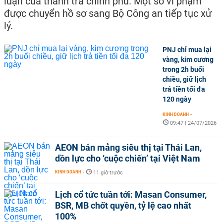
luận của thanh tra chính phủ. Một số vi phạm
được chuyển hồ sơ sang Bộ Công an tiếp tục xử
lý.
PNJ chỉ mua lại
vàng, kim cương
trong 2h buổi
chiều, giữ lịch
trả tiền tối đa
120 ngày
KINH DOANH
-
09:47 | 24/07/2026
AEON bán mảng siêu thị tại Thái Lan,
dồn lực cho ‘cuộc chiến’ tại Việt Nam
KINH DOANH
-
11 giờ trước
Lịch cổ tức tuần tới: Masan Consumer,
BSR, MB chốt quyền, tỷ lệ cao nhất
100%