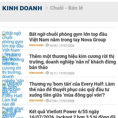
KINH DOANH
Chuỗi - Bán lẻ
Bất ngờ chuỗi phòng gym lớn top đầu
Việt Nam nằm trong tay Nova Group
KINH DOANH
-
16:35 | 17/07/2026
Thêm một thương hiệu kim cương rời thị
trường, doanh nghiệp 'năn nỉ' khách đừng
bán tháo
KINH DOANH
-
16:11 | 17/07/2026
Thương vụ 'bom tấn' của Every Half: Làm
thế nào để thuyết phục các quỹ đầu tư
xuống tiền giữa ‘mùa đông gọi vốn’?
KINH DOANH
-
07:04 | 17/07/2026
Kết quả Vietlott Power 6/55 ngày
16/07/2026 Jackpot 2 hơn 3,5 tỷ đồng đã