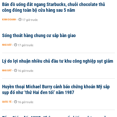
Bán đồ uống đắt ngang Starbucks, chuỗi chocolate thủ
công đóng toàn bộ cửa hàng sau 5 năm
KINH DOANH
-
17 giờ trước
Sóng thoát hàng chung cư sắp bàn giao
NHÀ ĐẤT
-
17 giờ trước
Lý do lợi nhuận nhiều chủ đầu tư khu công nghiệp sụt giảm
NHÀ ĐẤT
-
16 giờ trước
Huyền thoại Michael Burry cảnh báo chứng khoán Mỹ sắp
sụp đổ như ‘thứ Hai đen tối’ năm 1987
QUỐC TẾ
-
16 giờ trước