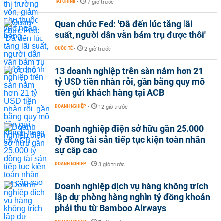
TÀI CHÍNH
-
7 giờ trước
Quan chức Fed: 'Đã đến lúc tăng lãi
suất, người dân vẫn bám trụ được thôi'
QUỐC TẾ
-
2 giờ trước
13 doanh nghiệp trên sàn nắm hơn 21
tỷ USD tiền nhàn rỗi, gần bằng quy mô
tiền gửi khách hàng tại ACB
DOANH NGHIỆP
-
12 giờ trước
Doanh nghiệp điện sở hữu gần 25.000
tỷ đồng tài sản tiếp tục kiện toàn nhân
sự cấp cao
DOANH NGHIỆP
-
3 giờ trước
Doanh nghiệp dịch vụ hàng không trích
lập dự phòng hàng nghìn tỷ đồng khoản
phải thu từ Bamboo Airways