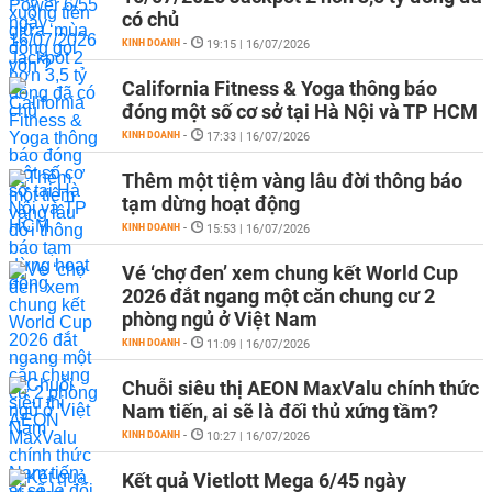
có chủ
KINH DOANH
-
19:15 | 16/07/2026
California Fitness & Yoga thông báo
đóng một số cơ sở tại Hà Nội và TP HCM
KINH DOANH
-
17:33 | 16/07/2026
Thêm một tiệm vàng lâu đời thông báo
tạm dừng hoạt động
KINH DOANH
-
15:53 | 16/07/2026
Vé ‘chợ đen’ xem chung kết World Cup
2026 đắt ngang một căn chung cư 2
phòng ngủ ở Việt Nam
KINH DOANH
-
11:09 | 16/07/2026
Chuỗi siêu thị AEON MaxValu chính thức
Nam tiến, ai sẽ là đối thủ xứng tầm?
KINH DOANH
-
10:27 | 16/07/2026
Kết quả Vietlott Mega 6/45 ngày