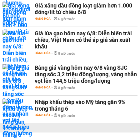
Giá xăng dầu đồng loạt giảm hơn 1.000
đồng/lít từ chiều 6/8
HÀNG HÓA
-
6 giờ trước
Giá lúa gạo hôm nay 6/8: Diễn biến trái
chiều, Việt Nam có thể áp giá sàn xuất
khẩu
HÀNG HÓA
-
8 giờ trước
Bảng giá vàng hôm nay 6/8 vàng SJC
tăng sốc 3,2 triệu đồng/lượng, vàng nhẫn
vọt lên 144,5 triệu đồng/lượng
HÀNG HÓA
-
8 giờ trước
Nhập khẩu thép vào Mỹ tăng gần 9%
trong tháng 6
HÀNG HÓA
-
9 giờ trước