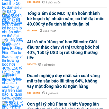
KINH DOANH
-
1 phút trước
Tổng Giám đốc MB: Tự tin hoàn thành
kế hoạch lợi nhuận năm, có thể đạt mốc
40.000 tỷ nếu tình hình thuận lợi
TÀI CHÍNH
-
3 giờ trước
AI trở nên 'đáng sợ' hơn Bitcoin: Giới
đầu tư tháo chạy vì thị trường bốc hơi
40%, 150 tỷ USD bị rút không thương
tiếc
QUỐC TẾ
-
4 giờ trước
Doanh nghiệp duy nhất sản xuất vàng
mã trên sàn báo lãi tăng 64%, không
vay một đồng nào từ ngân hàng
KINH DOANH
-
4 giờ trước
Con gái tỷ phú Phạm Nhật Vượng lần