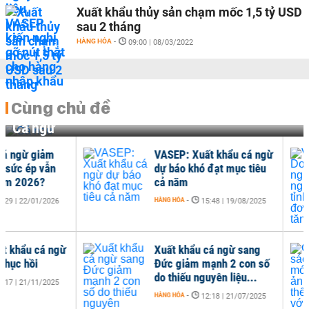
Xuất khẩu thủy sản chạm mốc 1,5 tỷ USD
sau 2 tháng
HÀNG HÓA
-
09:00 | 08/03/2022
Cùng chủ đề
Cá ngừ
VASEP: Xuất khẩu cá ngừ
VAS
dự báo khó đạt mục tiêu
ngừ
cả năm
đơn
HÀNG HÓA
-
HÀNG
15:48 | 19/08/2025
Xuất khẩu cá ngừ sang
Chí
Đức giảm mạnh 2 con số
Mỹ 
do thiếu nguyên liệu...
với
HÀNG HÓA
-
HÀNG
12:18 | 21/07/2025