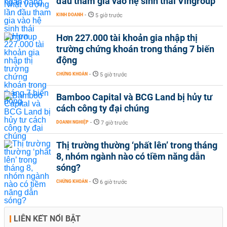
đầu tham gia vào hệ sinh thái Vingroup
KINH DOANH
-
5 giờ trước
Hơn 227.000 tài khoản gia nhập thị
trường chứng khoán trong tháng 7 biến
động
CHỨNG KHOÁN
-
5 giờ trước
Bamboo Capital và BCG Land bị hủy tư
cách công ty đại chúng
DOANH NGHIỆP
-
7 giờ trước
Thị trường thường ‘phất lên’ trong tháng
8, nhóm ngành nào có tiềm năng dẫn
sóng?
CHỨNG KHOÁN
-
6 giờ trước
LIÊN KẾT NỔI BẬT