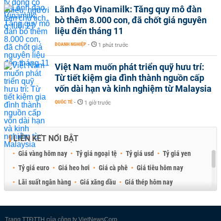
Lãnh đạo Vinamilk: Tăng quy mô đàn
bò thêm 8.000 con, đã chốt giá nguyên
liệu đến tháng 11
DOANH NGHIỆP
-
1 phút trước
Việt Nam muốn phát triển quỹ hưu trí:
Từ tiết kiệm gia đình thành nguồn cấp
vốn dài hạn và kinh nghiệm từ Malaysia
QUỐC TẾ
-
1 giờ trước
LIÊN KẾT NỔI BẬT
Giá vàng hôm nay
Tỷ giá ngoại tệ
Tỷ giá usd
Tỷ giá yen
Tỷ giá euro
Giá heo hơi
Giá cà phê
Giá tiêu hôm nay
Lãi suất ngân hàng
Giá xăng dầu
Giá thép hôm nay
Giá sầu riêng
Giá thịt heo
Giá gạo
Giá cao su
Best Retail Brokers
Diễn đàn đầu tư Việt Nam 2026
Trang TTĐTTH của công ty VietNewsCorp