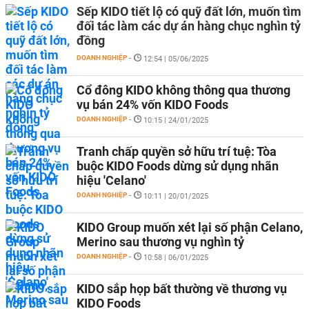
Sếp KIDO tiết lộ có quỹ đất lớn, muốn tìm
đối tác làm các dự án hàng chục nghìn tỷ
đồng
DOANH NGHIỆP
-
12:54 | 05/06/2025
Cổ đông KIDO không thông qua thương
vụ bán 24% vốn KIDO Foods
DOANH NGHIỆP
-
10:15 | 24/01/2025
Tranh chấp quyền sở hữu trí tuệ: Tòa
buộc KIDO Foods dừng sử dụng nhãn
hiệu 'Celano'
DOANH NGHIỆP
-
10:11 | 20/01/2025
KIDO Group muốn xét lại số phận Celano,
Merino sau thương vụ nghìn tỷ
DOANH NGHIỆP
-
10:58 | 06/01/2025
KIDO sắp họp bất thường về thương vụ
KIDO Foods