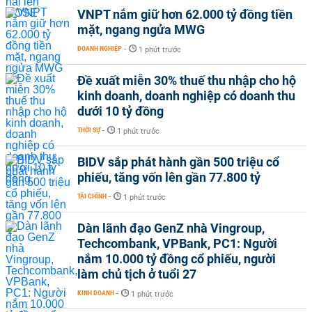
VNPT nắm giữ hơn 62.000 tỷ đồng tiền
mặt, ngang ngửa MWG
DOANH NGHIỆP
-
1 phút trước
Đề xuất miễn 30% thuế thu nhập cho hộ
kinh doanh, doanh nghiệp có doanh thu
dưới 10 tỷ đồng
THỜI SỰ
-
1 phút trước
BIDV sắp phát hành gần 500 triệu cổ
phiếu, tăng vốn lên gần 77.800 tỷ
TÀI CHÍNH
-
1 phút trước
Dàn lãnh đạo GenZ nhà Vingroup,
Techcombank, VPBank, PC1: Người
nắm 10.000 tỷ đồng cổ phiếu, người
làm chủ tịch ở tuổi 27
KINH DOANH
-
1 phút trước