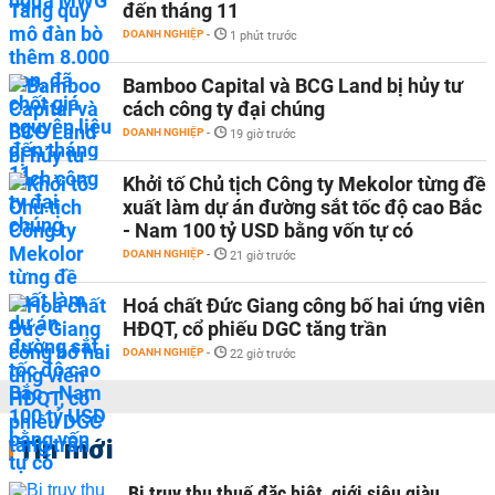
đến tháng 11
DOANH NGHIỆP
-
1 phút trước
Bamboo Capital và BCG Land bị hủy tư
cách công ty đại chúng
DOANH NGHIỆP
-
19 giờ trước
Khởi tố Chủ tịch Công ty Mekolor từng đề
xuất làm dự án đường sắt tốc độ cao Bắc
- Nam 100 tỷ USD bằng vốn tự có
DOANH NGHIỆP
-
21 giờ trước
Hoá chất Đức Giang công bố hai ứng viên
HĐQT, cổ phiếu DGC tăng trần
DOANH NGHIỆP
-
22 giờ trước
Tin mới
Bị truy thu thuế đặc biệt, giới siêu giàu