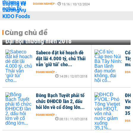
DOANH NGHIỆP
-
15:16 | 10/12/2024
Cùng chủ đề
Đại hội thường niên 2018
Sabeco đặt kế hoạch dè
Cổ 
dặt lãi 4.000 tỷ, chủ Thái
Tây
vẫn ‘giữ túi’ cho...
muố
DOANH NGHIỆP
-
DOANH
14:09 | 12/07/2018
Bông Bạch Tuyết phải tổ
ĐHC
chức ĐHĐCĐ lần 2, dấu
Vie
hỏi lớn về cổ đông lớn...
nướ
35,
DOANH NGHIỆP
-
08:13 | 11/07/2018
DOANH