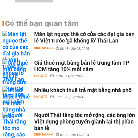
Có thể bạn quan tâm
Màn lật ngược thế cờ của các đại gia bán
lẻ Việt trước 'gã khổng lồ' Thái Lan
KINH DOANH
-
08:18 | 20/08/2025
Giá thuê mặt bằng bán lẻ trung tâm TP
HCM tăng 10% mỗi năm
NHÀ ĐẤT
-
09:36 | 11/01/2025
Nhiều khách thuê trả mặt bằng nhà phố
NHÀ ĐẤT
-
06:21 | 23/12/2024
Người Thái tăng tốc mở rộng, các ông lớn
Việt dựng phòng tuyến giành lại thị phần
bán lẻ
KINH DOANH
-
07:00 | 28/11/2024