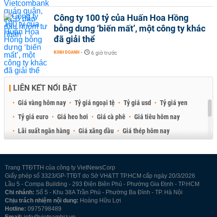
Công ty 100 tỷ của Huấn Hoa Hồng
bỗng dưng ‘biến mất’, một công ty khác
đã giải thể
KINH DOANH
-
6 giờ trước
LIÊN KẾT NỔI BẬT
Giá vàng hôm nay
Tỷ giá ngoại tệ
Tỷ giá usd
Tỷ giá yen
Tỷ giá euro
Giá heo hơi
Giá cà phê
Giá tiêu hôm nay
Lãi suất ngân hàng
Giá xăng dầu
Giá thép hôm nay
Giá sầu riêng
Giá thịt heo
Giá gạo
Giá cao su
Best Retail Brokers
Diễn đàn đầu tư Việt Nam 2026
Trang TTĐTTH của công ty VietNewsCorp
Giấy phép số 3323/GP-TTĐT do Sở VH&TT TP.HCM cấp ngày 20/3/2026
Lầu 5 - Compa Building - 293 Điện Biên Phủ - Phường Gia Định - TP.HCM
Chi nhánh:
Số 5 - Khu 38A Trần Phú - Phường Ba Đình - TP. Hà Nội
Chịu trách nhiệm nội dung:
Hoàng Hữu Lợi
Hotline:
0975798489