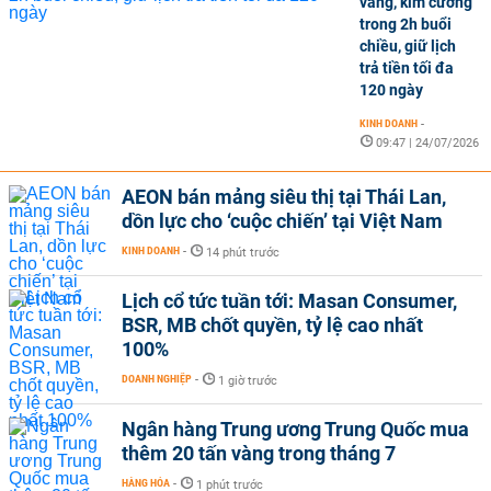
vàng, kim cương
trong 2h buổi
chiều, giữ lịch
trả tiền tối đa
120 ngày
KINH DOANH
-
09:47 | 24/07/2026
AEON bán mảng siêu thị tại Thái Lan,
dồn lực cho ‘cuộc chiến’ tại Việt Nam
KINH DOANH
-
14 phút trước
Lịch cổ tức tuần tới: Masan Consumer,
BSR, MB chốt quyền, tỷ lệ cao nhất
100%
DOANH NGHIỆP
-
1 giờ trước
Ngân hàng Trung ương Trung Quốc mua
thêm 20 tấn vàng trong tháng 7
HÀNG HÓA
-
1 phút trước