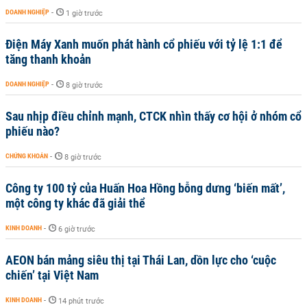
DOANH NGHIỆP
-
1 giờ trước
Điện Máy Xanh muốn phát hành cổ phiếu với tỷ lệ 1:1 để
tăng thanh khoản
DOANH NGHIỆP
-
8 giờ trước
Sau nhịp điều chỉnh mạnh, CTCK nhìn thấy cơ hội ở nhóm cổ
phiếu nào?
CHỨNG KHOÁN
-
8 giờ trước
Công ty 100 tỷ của Huấn Hoa Hồng bỗng dưng ‘biến mất’,
một công ty khác đã giải thể
KINH DOANH
-
6 giờ trước
AEON bán mảng siêu thị tại Thái Lan, dồn lực cho ‘cuộc
chiến’ tại Việt Nam
KINH DOANH
-
14 phút trước