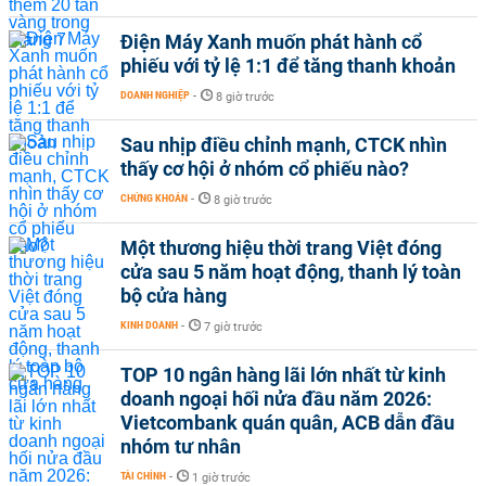
Điện Máy Xanh muốn phát hành cổ
phiếu với tỷ lệ 1:1 để tăng thanh khoản
DOANH NGHIỆP
-
8 giờ trước
Sau nhịp điều chỉnh mạnh, CTCK nhìn
thấy cơ hội ở nhóm cổ phiếu nào?
CHỨNG KHOÁN
-
8 giờ trước
Một thương hiệu thời trang Việt đóng
cửa sau 5 năm hoạt động, thanh lý toàn
bộ cửa hàng
KINH DOANH
-
7 giờ trước
TOP 10 ngân hàng lãi lớn nhất từ kinh
doanh ngoại hối nửa đầu năm 2026:
Vietcombank quán quân, ACB dẫn đầu
nhóm tư nhân
TÀI CHÍNH
-
1 giờ trước