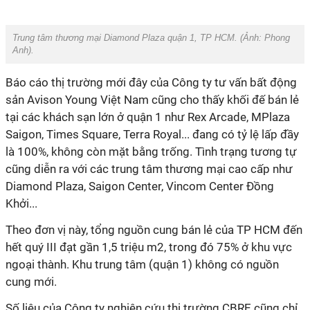
Trung tâm thương mại Diamond Plaza quận 1, TP HCM. (Ảnh:
Phong
Anh
).
Báo cáo thị trường mới đây của Công ty tư vấn bất động
sản Avison Young Việt Nam cũng cho thấy khối đế bán lẻ
tại các khách sạn lớn ở quận 1 như Rex Arcade, MPlaza
Saigon, Times Square, Terra Royal... đang có tỷ lệ lấp đầy
là 100%, không còn mặt bằng trống. Tình trạng tương tự
cũng diễn ra với các trung tâm thương mại cao cấp như
Diamond Plaza, Saigon Center, Vincom Center Đồng
Khởi...
Theo đơn vị này, tổng nguồn cung bán lẻ của TP HCM đến
hết quý III đạt gần 1,5 triệu m2, trong đó 75% ở khu vực
ngoại thành. Khu trung tâm (quận 1) không có nguồn
cung mới.
Số liệu của Công ty nghiên cứu thị trường CBRE cũng chỉ