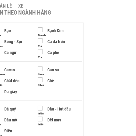
BÁN LẺ
XE
IN THEO NGÀNH HÀNG
Bạc
Bạch Kim
Bông - Sợi
Cá da trơn
Cá ngừ
Cà phê
Cacao
Cao su
Chất dẻo
Chè
Da giày
Đá quý
Dầu - Hạt dầu
Dầu mỏ
Dệt may
Điện