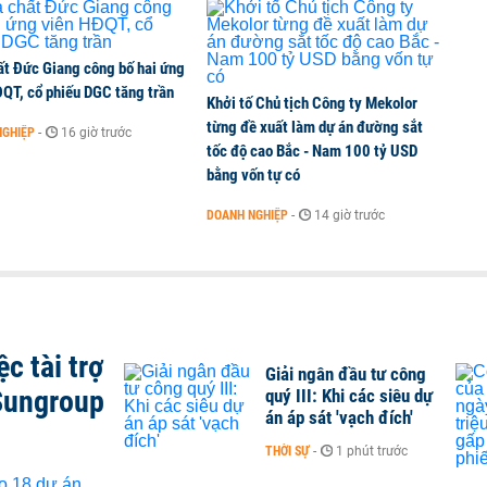
ất Đức Giang công bố hai ứng
ĐQT, cổ phiếu DGC tăng trần
Khởi tố Chủ tịch Công ty Mekolor
từng đề xuất làm dự án đường sắt
NGHIỆP
-
16 giờ trước
tốc độ cao Bắc - Nam 100 tỷ USD
bằng vốn tự có
DOANH NGHIỆP
-
14 giờ trước
c tài trợ
Giải ngân đầu tư công
Sungroup
quý III: Khi các siêu dự
án áp sát 'vạch đích'
THỜI SỰ
-
1 phút trước