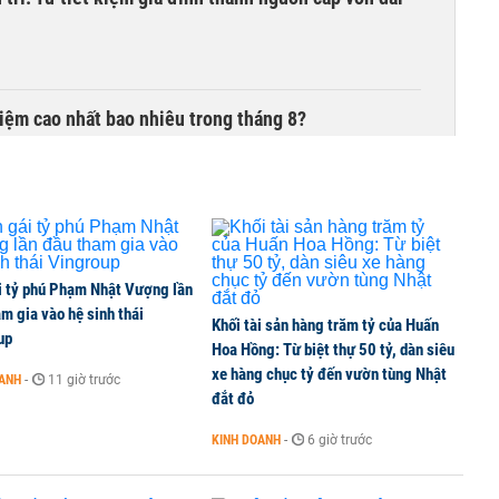
 kiệm cao nhất bao nhiêu trong tháng 8?
của Grab ngốn 1,2 tỷ USD nhưng chật vật chưa có
i tỷ phú Phạm Nhật Vượng lần
m gia vào hệ sinh thái
Khối tài sản hàng trăm tỷ của Huấn
00 tỷ đồng sau tháng 7 ‘tồi tệ’
up
Hoa Hồng: Từ biệt thự 50 tỷ, dàn siêu
xe hàng chục tỷ đến vườn tùng Nhật
OANH
-
11 giờ trước
đắt đỏ
iều gì đang tạo nên sức hút của đô thị biển?
KINH DOANH
-
6 giờ trước