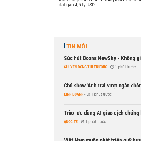
đạt gần 4,5 tỷ USD
TIN MỚI
Sức hút Bcons NewSky - Không gia
CHUYỂN ĐỘNG THỊ TRƯỜNG
-
1 phút trước
Chủ show 'Anh trai vượt ngàn chông
KINH DOANH
-
1 phút trước
Trào lưu dùng AI giao dịch chứng 
QUỐC TẾ
-
1 phút trước
Việt Nam muốn phát triển quỹ hưu 