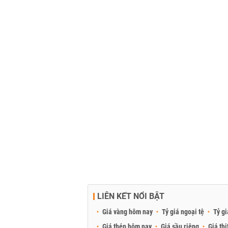
LIÊN KẾT NỔI BẬT
Giá vàng hôm nay
Tỷ giá ngoại tệ
Tỷ gi
Giá thép hôm nay
Giá sầu riêng
Giá thị