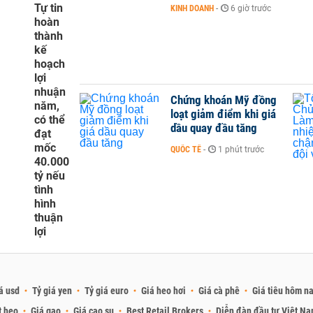
Tự tin
KINH DOANH
-
6 giờ trước
hoàn
thành
kế
hoạch
lợi
nhuận
Chứng khoán Mỹ đồng
năm,
loạt giảm điểm khi giá
có thể
dầu quay đầu tăng
đạt
mốc
QUỐC TẾ
-
1 phút trước
40.000
tỷ nếu
tình
hình
thuận
lợi
á usd
Tỷ giá yen
Tỷ giá euro
Giá heo hơi
Giá cà phê
Giá tiêu hôm n
t heo
Giá gạo
Giá cao su
Best Retail Brokers
Diễn đàn đầu tư Việt N