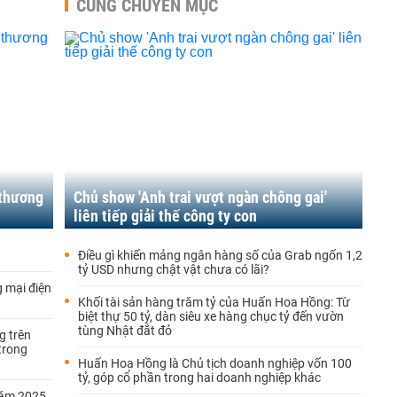
CÙNG CHUYÊN MỤC
 thương
Chủ show 'Anh trai vượt ngàn chông gai'
liên tiếp giải thế công ty con
Điều gì khiến mảng ngân hàng số của Grab ngốn 1,2
tỷ USD nhưng chật vật chưa có lãi?
g mại điện
Khối tài sản hàng trăm tỷ của Huấn Hoa Hồng: Từ
biệt thự 50 tỷ, dàn siêu xe hàng chục tỷ đến vườn
tùng Nhật đắt đỏ
g trên
trong
Huấn Hoa Hồng là Chủ tịch doanh nghiệp vốn 100
tỷ, góp cổ phần trong hai doanh nghiệp khác
năm 2025