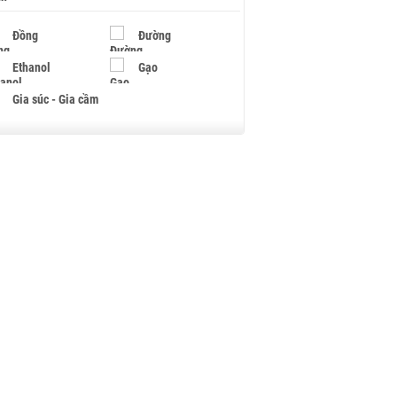
Đồng
Đường
Ethanol
Gạo
Gia súc - Gia cầm
Giấy
Gỗ
Hạt điều
Hồ tiêu - Hạt tiêu
Khí đốt
Kim loại khác
Mắc ca
Muối
Ngũ cốc
Nhựa - Hạt nhựa
Palladium
Phân bón