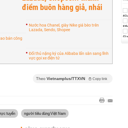
điểm buôn hàng giả, nhái
Nước hoa Chanel, giày Nike giá bèo trên
Lazada, Sendo, Shopee
 rao bán công
Đối thủ nặng ký của Alibaba lấn sân sang lĩnh
vực gọi xe điện tử
Theo
Vietnamplus/TTXVN
Copy link
rực tuyến
người tiêu dùng Việt Nam