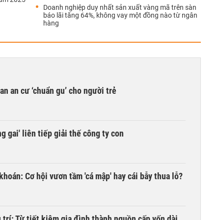
Doanh nghiệp duy nhất sản xuất vàng mã trên sàn
báo lãi tăng 64%, không vay một đồng nào từ ngân
hàng
n an cư ‘chuẩn gu’ cho người trẻ
 gai' liên tiếp giải thế công ty con
khoán: Cơ hội vươn tầm 'cá mập' hay cái bẫy thua lỗ?
trí: Từ tiết kiệm gia đình thành nguồn cấp vốn dài