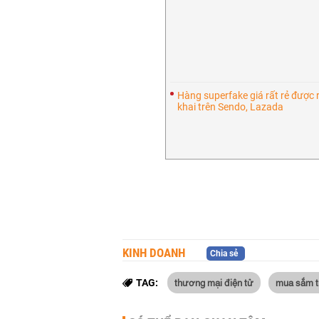
Hàng superfake giá rất rẻ được
khai trên Sendo, Lazada
KINH DOANH
Chia sẻ
thương mại điện tử
mua sắm t
TAG: