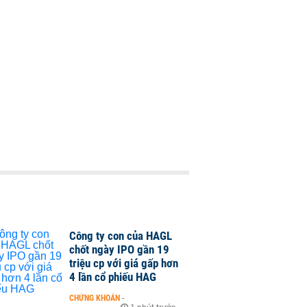
Công ty con của HAGL
chốt ngày IPO gần 19
triệu cp với giá gấp hơn
4 lần cổ phiếu HAG
CHỨNG KHOÁN
-