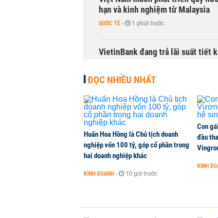
hạn và kinh nghiệm từ Malaysia
QUỐC TẾ
-
1 phút trước
VietinBank đang trả lãi suất tiết
TÀI CHÍNH
-
1 phút trước
ĐỌC NHIỀU NHẤT
Điều gì khiến mảng ngân hàng số 
lãi?
KINH DOANH
-
1 phút trước
Con gá
Huấn Hoa Hồng là Chủ tịch doanh
đầu tha
nghiệp vốn 100 tỷ, góp cổ phần trong
Quy mô quỹ PYN Elite giảm hơn 2.1
Vingro
hai doanh nghiệp khác
CHỨNG KHOÁN
-
1 phút trước
KINH D
KINH DOANH
-
10 giờ trước
Phía sau một Đà Nẵng đáng sống: Đ
CHUYỂN ĐỘNG THỊ TRƯỜNG
-
1 phút trước