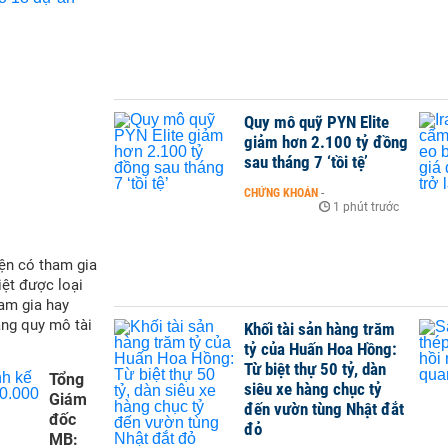
Quy mô quỹ PYN Elite
giảm hơn 2.100 tỷ đồng
sau tháng 7 ‘tồi tệ’
CHỨNG KHOÁN
-
1 phút trước
ện có tham gia
iệt được loại
ham gia hay
ăng quy mô tài
Khối tài sản hàng trăm
tỷ của Huấn Hoa Hồng:
Từ biệt thự 50 tỷ, dàn
Tổng
siêu xe hàng chục tỷ
Giám
đến vườn tùng Nhật đắt
đốc
đỏ
MB: