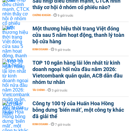
Sau nhịp điều chỉnh mạnh, CTCK nhìn
thấy cơ hội ở nhóm cổ phiếu nào?
CHỨNG KHOÁN
-
9 giờ trước
Một thương hiệu thời trang Việt đóng
cửa sau 5 năm hoạt động, thanh lý toàn
bộ cửa hàng
KINH DOANH
-
9 giờ trước
TOP 10 ngân hàng lãi lớn nhất từ kinh
doanh ngoại hối nửa đầu năm 2026:
Vietcombank quán quân, ACB dẫn đầu
nhóm tư nhân
TÀI CHÍNH
-
3 giờ trước
Công ty 100 tỷ của Huấn Hoa Hồng
bỗng dưng ‘biến mất’, một công ty khác
đã giải thể
KINH DOANH
-
7 giờ trước