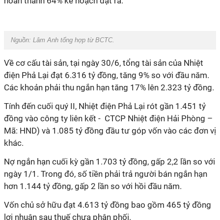
hoàn thành 64% kế hoạch đặt ra.
Nguồn: Lâm Anh tổng hợp từ BCTC.
Về cơ cấu tài sản, tại ngày 30/6, tổng tài sản của
Nhiệt
điện Phả Lại
đạt 6.316 tỷ đồng, tăng 9% so với đầu năm.
Các khoản phải thu ngắn hạn tăng 17% lên 2.323 tỷ đồng.
Tính đến cuối quý II,
Nhiệt điện Phả Lại
rót gần 1.451 tỷ
đồng vào công ty liên kết - CTCP Nhiệt điện Hải Phòng –
Mã: HND) và 1.085 tỷ đồng đầu tư góp vốn vào các đơn vị
khác.
Nợ ngắn hạn cuối kỳ gần 1.703 tỷ đồng, gấp 2,2 lần so với
ngày 1/1. Trong đó, số tiền phải trả người bán ngắn hạn
hơn 1.144 tỷ đồng, gấp 2 lần so với hồi đầu năm.
Vốn chủ sở hữu đạt 4.613 tỷ đồng bao gồm 465 tỷ đồng
lợi nhuận sau thuế chưa phân phối.