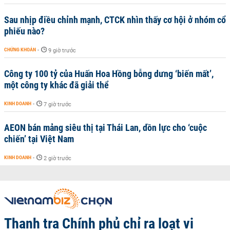
Sau nhịp điều chỉnh mạnh, CTCK nhìn thấy cơ hội ở nhóm cổ
phiếu nào?
CHỨNG KHOÁN
-
9 giờ trước
Công ty 100 tỷ của Huấn Hoa Hồng bỗng dưng ‘biến mất’,
một công ty khác đã giải thể
KINH DOANH
-
7 giờ trước
AEON bán mảng siêu thị tại Thái Lan, dồn lực cho ‘cuộc
chiến’ tại Việt Nam
KINH DOANH
-
2 giờ trước
Thanh tra Chính phủ chỉ ra loạt vi