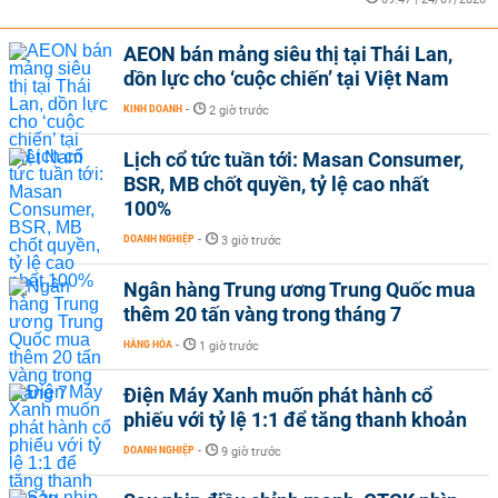
AEON bán mảng siêu thị tại Thái Lan,
dồn lực cho ‘cuộc chiến’ tại Việt Nam
KINH DOANH
-
2 giờ trước
Lịch cổ tức tuần tới: Masan Consumer,
BSR, MB chốt quyền, tỷ lệ cao nhất
100%
DOANH NGHIỆP
-
3 giờ trước
Ngân hàng Trung ương Trung Quốc mua
thêm 20 tấn vàng trong tháng 7
HÀNG HÓA
-
1 giờ trước
Điện Máy Xanh muốn phát hành cổ
phiếu với tỷ lệ 1:1 để tăng thanh khoản
DOANH NGHIỆP
-
9 giờ trước