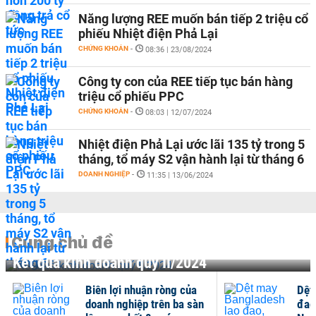
Năng lượng REE muốn bán tiếp 2 triệu cổ
phiếu Nhiệt điện Phả Lại
CHỨNG KHOÁN
-
08:36 | 23/08/2024
Công ty con của REE tiếp tục bán hàng
triệu cổ phiếu PPC
CHỨNG KHOÁN
-
08:03 | 12/07/2024
Nhiệt điện Phả Lại ước lãi 135 tỷ trong 5
tháng, tổ máy S2 vận hành lại từ tháng 6
DOANH NGHIỆP
-
11:35 | 13/06/2024
Cùng chủ đề
Kết quả kinh doanh quý II/2024
Biên lợi nhuận ròng của
Dệt
doanh nghiệp trên ba sàn
đao