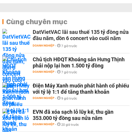
Cùng chuyên mục
DatVietVAC lãi sau thuế 135 tỷ đồng nửa
đầu năm, dồn 6 concert vào cuối năm
DOANH NGHIỆP
-
7 giờ trước
Chủ tịch HĐQT Khoáng sản Hưng Thịnh
phải nộp lại hơn 1.500 tỷ đồng
DOANH NGHIỆP
-
7 giờ trước
Điện Máy Xanh muốn phát hành cổ phiếu
với tỷ lệ 1:1 để tăng thanh khoản
DOANH NGHIỆP
-
9 giờ trước
EVN đã xóa sạch lỗ lũy kế, thu gần
353.000 tỷ đồng sau nửa năm
DOANH NGHIỆP
-
20 giờ trước