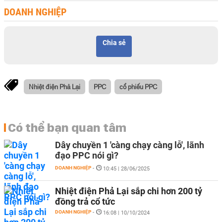
DOANH NGHIỆP
Chia sẻ
Nhiệt điện Phả Lại
PPC
cổ phiếu PPC
Có thể bạn quan tâm
Dây chuyền 1 'càng chạy càng lỗ', lãnh
đạo PPC nói gì?
DOANH NGHIỆP
-
10:45 | 28/06/2025
Nhiệt điện Phả Lại sắp chi hơn 200 tỷ
đồng trả cổ tức
DOANH NGHIỆP
-
16:08 | 10/10/2024