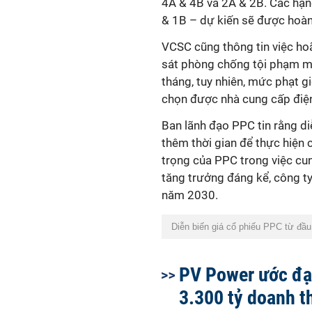
4A & 4B và 2A & 2B. Các hạng
& 1B – dự kiến sẽ được hoàn 
VCSC cũng thông tin việc h
oã
sát phòng chống tội phạm m
tháng,
tuy nhiên,
mức phạt gi
chọn được nhà cung cấp điệ
Ban lãnh đạo PPC tin rằng
di
thêm thời gian để thực hiện 
trọng của PPC trong việc cu
tăng trưởng đáng kể, công ty
năm 2030.
Diễn biến giá cổ phiếu PPC từ đầu
PV Power ước đạ
3.300 tỷ doanh t