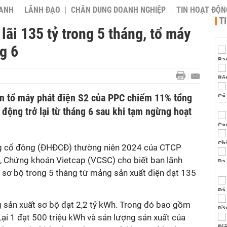
OANH
LÃNH ĐẠO
CHÂN DUNG DOANH NGHIỆP
TIN HOẠT ĐỘN
T
lãi 135 tỷ trong 5 tháng, tổ máy
g 6
tin tổ máy phát điện S2 của PPC chiếm 11% tổng
 động trở lại từ tháng 6 sau khi tạm ngừng hoạt
ng cổ đông (ĐHĐCĐ) thường niên 2024 của CTCP
), Chứng khoán Vietcap (VCSC) cho biết b
an lãnh
i sơ bộ trong 5 tháng
từ
mảng
sản xuất điện
đạt
135
sản xuất sơ bộ đạt 2,2 tỷ kWh. Trong đó bao gồm
Lại 1
đạt
500 triệu kWh và sản lượng sản xuất của