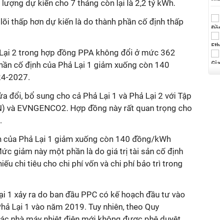
 lượng dự kiến
cho 7 tháng còn lại là 2,2 tỷ kWh.
lõi thấp hơn dự kiến
là do
thành
phần cố định thấp
 Lại 2 trong hợp đồng PPA không đổi ở mức 362
ần cố định của Phả Lại 1 giảm xuống
còn
140
24-2027.
 đổi, bổ sung cho cả Phả Lại 1 và Phả Lại 2 với Tập
) và
EV
N
GENCO2. Hợp đồng này rất quan trọng cho
.
nh của Phả Lại 1 giảm xuống còn 140 đồng/kWh
ức giảm này một phần là do giá trị tài sản cố định
hiếu chi tiêu cho chi phí vốn và chi phí bảo trì trong
ại 1 xảy ra do
ban đầu
PPC có kế hoạch đầu tư vào
Phả Lại 1
vào
năm 2019
. Tuy nhiên, theo Quy
 các nhà máy nhiệt điện mới không được phê duyệt.