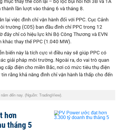
 mục thay thế còn lại – bộ lọc bụi nồi hơi 3B và 1A
thành lần lượt vào tháng 6 và tháng 8.
n lại việc
đình chỉ vận hành đối với
PPC.
Cục Cảnh
ôi trường (C05)
ban đầu
đình chỉ
PPC trong
12
ờ đây chỉ có hiệu lực khi Bộ Công Thương và EVN
n khác thay thế PPC (1.040 MW).
ễn biến này
là tích cực vì
điều này sẽ
giúp
PPC
có
các giải pháp môi trường. Ngoài ra, do vai trò quan
ng cấp điện cho miền
B
ắc, nơi có mức tiêu thụ điện
 tin rằng khả năng
đình chỉ
vận hành
là thấp
cho đến
 năm đến nay. (Nguồn: TradingView).
t hơn
hu tháng 5