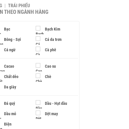
G
TRÁI PHIẾU
IN THEO NGÀNH HÀNG
Bạc
Bạch Kim
Bông - Sợi
Cá da trơn
Cá ngừ
Cà phê
Cacao
Cao su
Chất dẻo
Chè
Da giày
Đá quý
Dầu - Hạt dầu
Dầu mỏ
Dệt may
Điện