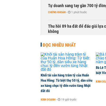
Tự doanh sang tay gần 700 tỷ đồn
CHỨNG KHOÁN
-
1 phút trước
Thu hồi 89 ha đất để đấu giá lựa 
không
NHÀ ĐẤT
-
1 phút trước
ĐỌC NHIỀU NHẤT
Dòng tiền ngoại bất ngờ trở lại T
CHỨNG KHOÁN
-
1 phút trước
Bà Lê T
Kiến nghị đưa người bán hàng onl
biệt Vi
Khối tài sản hàng trăm tỷ của Huấn
THỜI SỰ
-
1 phút trước
Hoa Hồng: Từ biệt thự 50 tỷ, dàn siêu
KINH D
xe hàng chục tỷ đến vườn tùng Nhật
đắt đỏ
TikToker Khánh Sky, Vua Quạt, Hồ
KINH DOANH
-
19 giờ trước
KINH DOANH
-
1 phút trước