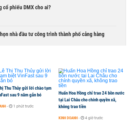
g cổ phiếu DMX cho ai?
chọn nhà đầu tư công trình thành phố cảng hàng
TCK, ai đã mua vào?
hị Thu Thủy gửi lời chào tạm
Huấn Hoa Hồng chỉ trao 24 bồn nước
ine, lao động công trình đóng BHXH bắt buộc
nFast sau 9 năm gắn bó
tại Lai Châu cho chính quyền xã,
không trao tiền
OANH
-
1 phút trước
KINH DOANH
-
4 giờ trước
 Văn Khoa bị khởi tố