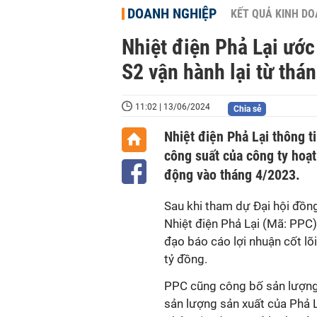
DOANH NGHIỆP
KẾT QUẢ KINH D
Nhiệt điện Phả Lại ước 
S2 vận hành lại từ thán
11:02 | 13/06/2024
Chia sẻ
Nhiệt điện Phả Lại thông 
công suất của công ty hoạt
động vào tháng 4/2023.
Sau khi tham dự Đại hội đồ
Nhiệt điện Phả Lại (Mã: PPC
đạo
báo cáo
lợi nhuận cốt lõ
tỷ đồng.
PPC cũng công bố sản lượng 
sản lượng sản xuất của Phả 