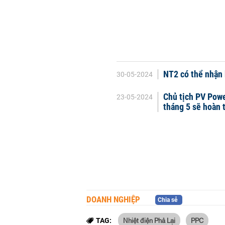
NT2 có thể nhận 
30-05-2024
Chủ tịch PV Powe
23-05-2024
tháng 5 sẽ hoàn 
DOANH NGHIỆP
Chia sẻ
Nhiệt điện Phả Lại
PPC
TAG: