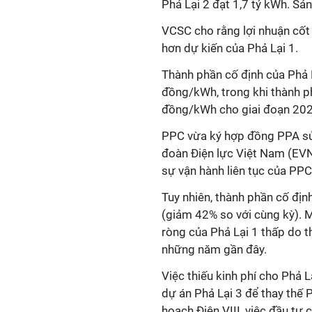
Phả Lại 2
đạt
1,7 tỷ kWh.
Sản
VCSC cho rằng lợi nhuận cốt 
hơn dự kiến
của Phả Lại 1.
Thành
phần cố định của Phả
đồng/kWh, trong khi
thành
ph
đồng/kWh cho giai đoạn 20
PPC vừa ký hợp đồng PPA sửa
đoàn Điện lực Việt Nam
(EVN
sự
vận hành
liên tục của PPC
Tuy nhiên, thành phần cố đị
(giảm 42% so với cùng kỳ). M
ròng của Phả Lại 1 thấp
do t
những năm gần đây.
Việc thiếu kinh phí cho Phả L
dự án Phả Lại 3
để
thay thế 
hoạch
Đi
ện
VIII, việc đầu tư