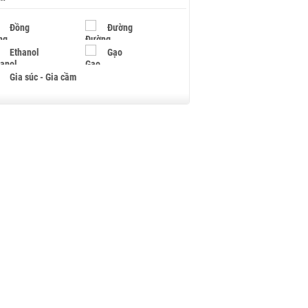
Đồng
Đường
Ethanol
Gạo
Gia súc - Gia cầm
Giấy
Gỗ
Hạt điều
Hồ tiêu - Hạt tiêu
Khí đốt
Kim loại khác
Mắc ca
Muối
Ngũ cốc
Nhựa - Hạt nhựa
Palladium
Phân bón