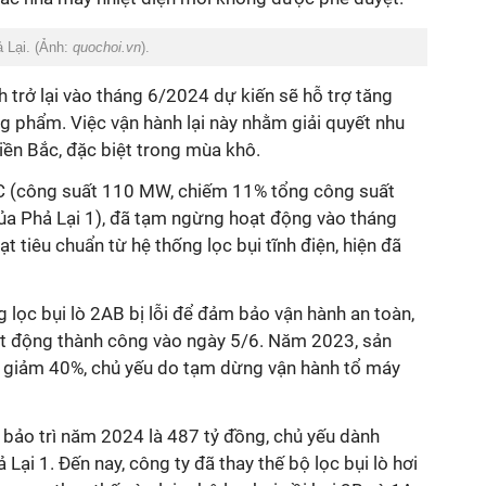
 Lại. (Ảnh:
quochoi.vn
).
 trở lại vào tháng 6/2024 dự kiến sẽ hỗ trợ tăng
ng phẩm.
Việc vận hành lại này nhằm giải quyết nhu
iền Bắc, đặc biệt trong mùa khô.
C (công suất 110 MW, chiếm 11% tổng công suất
a Phả Lại 1), đã tạm ngừng hoạt động vào tháng
 tiêu chuẩn từ hệ thống lọc bụi tĩnh điện, hiện đã
g lọc bụi lò 2AB bị lỗi để đảm bảo vận hành an toàn,
t động thành công vào ngày 5/6. Năm 2023, sản
1 giảm 40%, chủ yếu do tạm dừng vận hành tổ máy
bảo trì năm 2024 là 487 tỷ đồng, chủ yếu dành
 Lại 1.
Đến nay, công ty đã thay thế bộ lọc bụi lò hơi