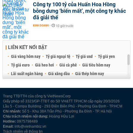
Công ty 100 tỷ của Huấn Hoa Hồng
bỗng dưng ‘biến mất’, một công ty khác
đã giải thể
KINH DOANH
-
10 giờ trước
LIÊN KẾT NỔI BẬT
Giá vàng hôm nay
Tỷ giá ngoại tệ
Tỷ giá usd
Tỷ giá yen
Tỷ giá euro
Giá heo hơi
Giá cà phê
Giá tiêu hôm nay
Lãi suất ngân hàng
Giá xăng dầu
Giá thép hôm nay
Giá sầu riêng
Giá thịt heo
Giá gạo
Giá cao su
Best Retail Brokers
Diễn đàn đầu tư Việt Nam 2026
Trang TTĐTTH của công ty VietNewsCorp
Giấy phép số 3323/GP-TTĐT do Sở VH&TT TP.HCM cấp ngày 20/3/2026
Lầu 5 - Compa Building - 293 Điện Biên Phủ - Phường Gia Định - TP.HCM
Chi nhánh:
Số 5 - Khu 38A Trần Phú - Phường Ba Đình - TP. Hà Nội
Chịu trách nhiệm nội dung:
Hoàng Hữu Lợi
Hotline:
0975798489
Email:
info@vietnambiz.vn
Trách nhiệm về thông tin