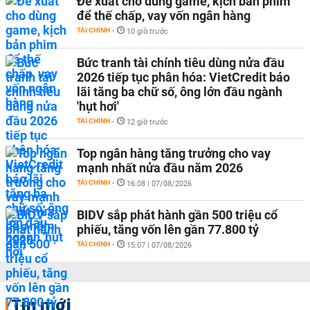
Đề xuất cho dùng game, kịch bản phim
để thế chấp, vay vốn ngân hàng
TÀI CHÍNH
-
10 giờ trước
Bức tranh tài chính tiêu dùng nửa đầu
2026 tiếp tục phân hóa: VietCredit báo
lãi tăng ba chữ số, ông lớn đầu ngành
'hụt hơi'
TÀI CHÍNH
-
12 giờ trước
Top ngân hàng tăng trưởng cho vay
mạnh nhất nửa đầu năm 2026
TÀI CHÍNH
-
16:08 | 07/08/2026
BIDV sắp phát hành gần 500 triệu cổ
phiếu, tăng vốn lên gần 77.800 tỷ
TÀI CHÍNH
-
15:07 | 07/08/2026
Tin mới