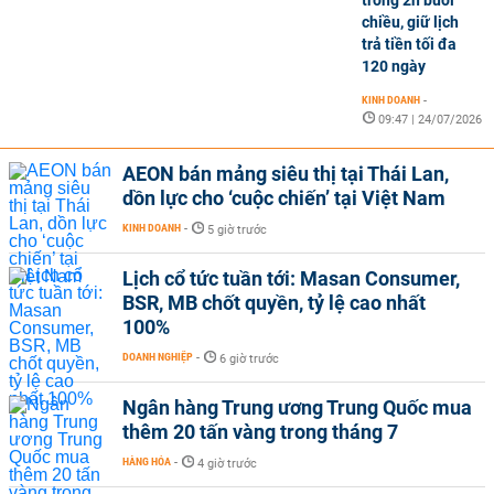
trong 2h buổi
chiều, giữ lịch
trả tiền tối đa
120 ngày
KINH DOANH
-
09:47 | 24/07/2026
AEON bán mảng siêu thị tại Thái Lan,
dồn lực cho ‘cuộc chiến’ tại Việt Nam
KINH DOANH
-
5 giờ trước
Lịch cổ tức tuần tới: Masan Consumer,
BSR, MB chốt quyền, tỷ lệ cao nhất
100%
DOANH NGHIỆP
-
6 giờ trước
Ngân hàng Trung ương Trung Quốc mua
thêm 20 tấn vàng trong tháng 7
HÀNG HÓA
-
4 giờ trước