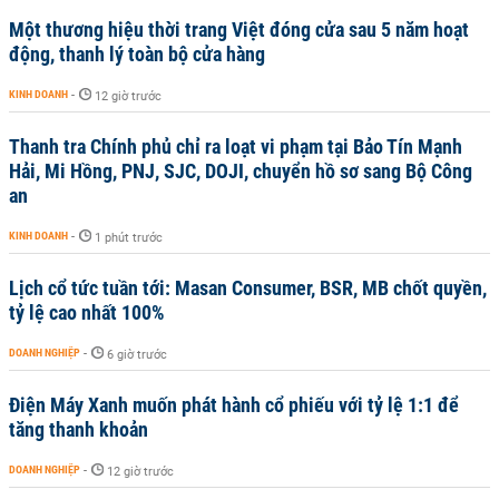
Một thương hiệu thời trang Việt đóng cửa sau 5 năm hoạt
động, thanh lý toàn bộ cửa hàng
KINH DOANH
-
12 giờ trước
Thanh tra Chính phủ chỉ ra loạt vi phạm tại Bảo Tín Mạnh
Hải, Mi Hồng, PNJ, SJC, DOJI, chuyển hồ sơ sang Bộ Công
an
KINH DOANH
-
1 phút trước
Lịch cổ tức tuần tới: Masan Consumer, BSR, MB chốt quyền,
tỷ lệ cao nhất 100%
DOANH NGHIỆP
-
6 giờ trước
Điện Máy Xanh muốn phát hành cổ phiếu với tỷ lệ 1:1 để
tăng thanh khoản
DOANH NGHIỆP
-
12 giờ trước