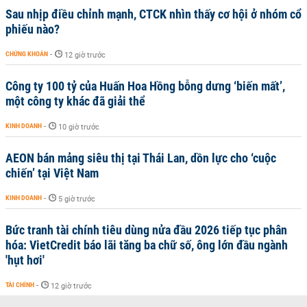
Sau nhịp điều chỉnh mạnh, CTCK nhìn thấy cơ hội ở nhóm cổ
phiếu nào?
CHỨNG KHOÁN
-
12 giờ trước
Công ty 100 tỷ của Huấn Hoa Hồng bỗng dưng ‘biến mất’,
một công ty khác đã giải thể
KINH DOANH
-
10 giờ trước
AEON bán mảng siêu thị tại Thái Lan, dồn lực cho ‘cuộc
chiến’ tại Việt Nam
KINH DOANH
-
5 giờ trước
Bức tranh tài chính tiêu dùng nửa đầu 2026 tiếp tục phân
hóa: VietCredit báo lãi tăng ba chữ số, ông lớn đầu ngành
'hụt hơi'
TÀI CHÍNH
-
12 giờ trước