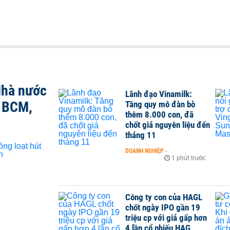
Nhà nước
Lãnh đạo Vinamilk:
, BCM,
Tăng quy mô đàn bò
thêm 8.000 con, đã
chốt giá nguyên liệu đến
tháng 11
DOANH NGHIỆP
-
1 phút trước
Công ty con của HAGL
chốt ngày IPO gần 19
triệu cp với giá gấp hơn
4 lần cổ phiếu HAG