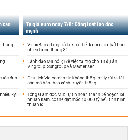
m cao
Tỷ giá euro ngày 7/8: Đồng loạt lao dốc
mạnh
t tháng
VietinBank đang trả lãi suất tiết kiệm cao nhất bao
nhiêu trong tháng 8?
áng
Lãnh đạo MB nói gì về việc tài trợ cho 18 dự án
Vingroup, Sungroup và Masterise?
 cuộc đua
Chủ tịch Vietcombank: Không thể quản lý rủi ro tài
sản mã hóa theo cách truyền thống
 nhiều kỳ
Tổng Giám đốc MB: Tự tin hoàn thành kế hoạch lợi
nhuận năm, có thể đạt mốc 40.000 tỷ nếu tình hình
thuận lợi