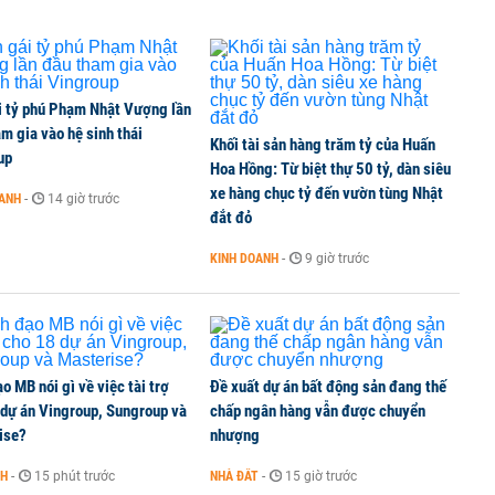
i tỷ phú Phạm Nhật Vượng lần
m gia vào hệ sinh thái
Khối tài sản hàng trăm tỷ của Huấn
up
Hoa Hồng: Từ biệt thự 50 tỷ, dàn siêu
xe hàng chục tỷ đến vườn tùng Nhật
OANH
-
14 giờ trước
đắt đỏ
KINH DOANH
-
9 giờ trước
o MB nói gì về việc tài trợ
Đề xuất dự án bất động sản đang thế
 dự án Vingroup, Sungroup và
chấp ngân hàng vẫn được chuyển
ise?
nhượng
NH
-
15 phút trước
NHÀ ĐẤT
-
15 giờ trước