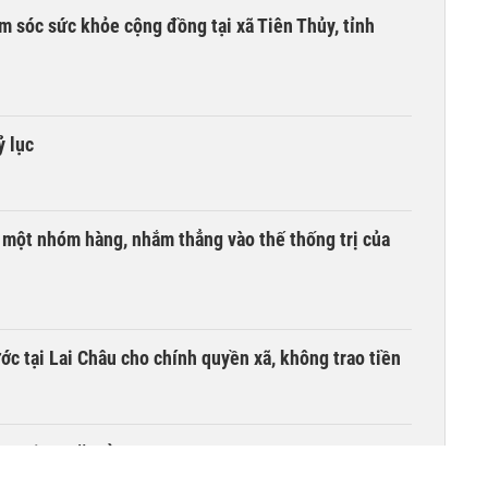
m sóc sức khỏe cộng đồng tại xã Tiên Thủy, tỉnh
ỷ lục
i một nhóm hàng, nhắm thẳng vào thế thống trị của
c tại Lai Châu cho chính quyền xã, không trao tiền
ồn tại 44 năm ở TP HCM