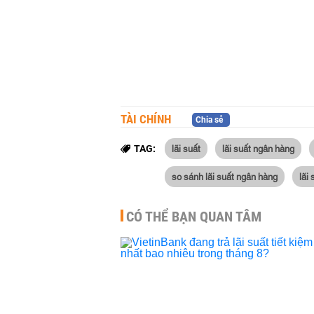
TÀI CHÍNH
Chia sẻ
lãi suất
lãi suất ngân hàng
TAG:
so sánh lãi suất ngân hàng
lãi
CÓ THỂ BẠN QUAN TÂM