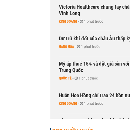
Victoria Healthcare chung tay chă
Vĩnh Long
KINH DOANH
-
1 phút trước
Dự trữ khí đốt của châu Âu thấp k
HÀNG HÓA
-
1 phút trước
Mỹ áp thuế 15% và đặt giá sàn vớ
Trung Quốc
QUỐC TẾ
-
1 phút trước
Huấn Hoa Hồng chỉ trao 24 bồn nướ
KINH DOANH
-
1 phút trước
Phương Nam đóng cửa nhà sách t
KINH DOANH
-
1 phút trước