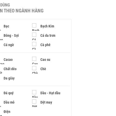
U DÙNG
IN THEO NGÀNH HÀNG
Bạc
Bạch Kim
Bông - Sợi
Cá da trơn
Cá ngừ
Cà phê
Cacao
Cao su
Chất dẻo
Chè
Da giày
Đá quý
Dầu - Hạt dầu
Dầu mỏ
Dệt may
Điện