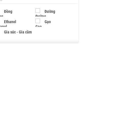
Đồng
Đường
Ethanol
Gạo
Gia súc - Gia cầm
Giấy
Gỗ
Hạt điều
Hồ tiêu - Hạt tiêu
Khí đốt
Kim loại khác
Mắc ca
Muối
Ngũ cốc
Nhựa - Hạt nhựa
Palladium
Phân bón