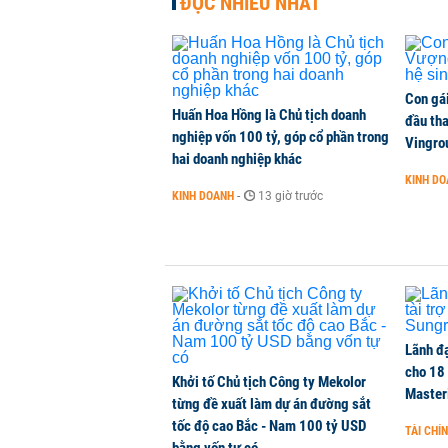
ĐỌC NHIỀU NHẤT
Con gá
Huấn Hoa Hồng là Chủ tịch doanh
đầu tha
nghiệp vốn 100 tỷ, góp cổ phần trong
Vingro
hai doanh nghiệp khác
KINH D
KINH DOANH
-
13 giờ trước
Lãnh đạ
cho 18
Khởi tố Chủ tịch Công ty Mekolor
Master
từng đề xuất làm dự án đường sắt
tốc độ cao Bắc - Nam 100 tỷ USD
TÀI CHÍ