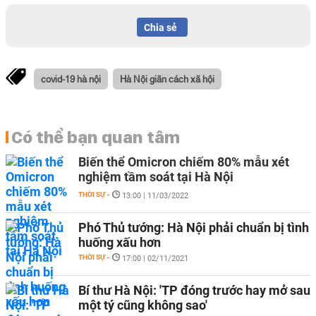
Chia sẻ
covid-19 hà nội
Hà Nội giãn cách xã hội
Có thể bạn quan tâm
Biến thể Omicron chiếm 80% mẫu xét
nghiệm tầm soát tại Hà Nội
THỜI SỰ
-
13:00 | 11/03/2022
Phó Thủ tướng: Hà Nội phải chuẩn bị tình
huống xấu hơn
THỜI SỰ
-
17:00 | 02/11/2021
Bí thư Hà Nội: 'TP đóng trước hay mở sau
một tý cũng không sao'