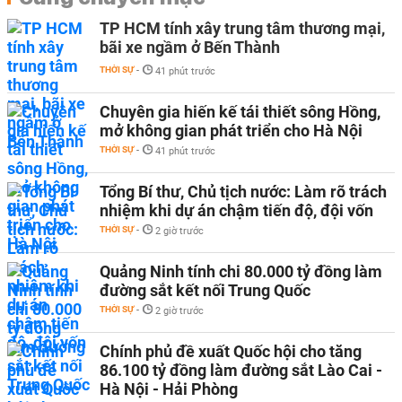
TP HCM tính xây trung tâm thương mại,
bãi xe ngầm ở Bến Thành
THỜI SỰ
-
41 phút trước
Chuyên gia hiến kế tái thiết sông Hồng,
mở không gian phát triển cho Hà Nội
THỜI SỰ
-
41 phút trước
Tổng Bí thư, Chủ tịch nước: Làm rõ trách
nhiệm khi dự án chậm tiến độ, đội vốn
THỜI SỰ
-
2 giờ trước
Quảng Ninh tính chi 80.000 tỷ đồng làm
đường sắt kết nối Trung Quốc
THỜI SỰ
-
2 giờ trước
Chính phủ đề xuất Quốc hội cho tăng
86.100 tỷ đồng làm đường sắt Lào Cai -
Hà Nội - Hải Phòng