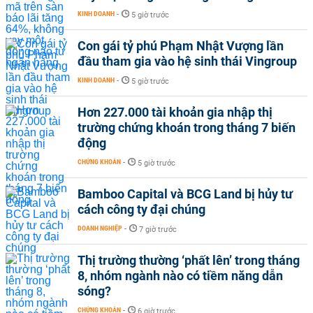
KINH DOANH
-
5 giờ trước
Con gái tỷ phú Phạm Nhật Vượng lần
đầu tham gia vào hệ sinh thái Vingroup
KINH DOANH
-
5 giờ trước
Hơn 227.000 tài khoản gia nhập thị
trường chứng khoán trong tháng 7 biến
động
CHỨNG KHOÁN
-
5 giờ trước
Bamboo Capital và BCG Land bị hủy tư
cách công ty đại chúng
DOANH NGHIỆP
-
7 giờ trước
Thị trường thường ‘phất lên’ trong tháng
8, nhóm ngành nào có tiềm năng dẫn
sóng?
CHỨNG KHOÁN
-
6 giờ trước