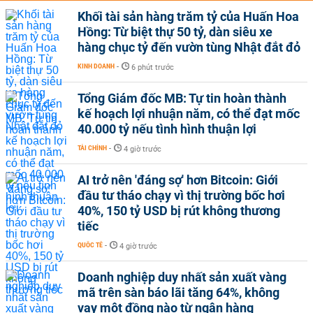
Khối tài sản hàng trăm tỷ của Huấn Hoa
Hồng: Từ biệt thự 50 tỷ, dàn siêu xe
hàng chục tỷ đến vườn tùng Nhật đắt đỏ
KINH DOANH
-
6 phút trước
Tổng Giám đốc MB: Tự tin hoàn thành
kế hoạch lợi nhuận năm, có thể đạt mốc
40.000 tỷ nếu tình hình thuận lợi
TÀI CHÍNH
-
4 giờ trước
AI trở nên 'đáng sợ' hơn Bitcoin: Giới
đầu tư tháo chạy vì thị trường bốc hơi
40%, 150 tỷ USD bị rút không thương
tiếc
QUỐC TẾ
-
4 giờ trước
Doanh nghiệp duy nhất sản xuất vàng
mã trên sàn báo lãi tăng 64%, không
vay một đồng nào từ ngân hàng