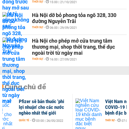
THỜI SỰ
-
15:00 | 21/10/2021
Hà Nội dỡ bỏ phong tỏa ngõ 328, 330
đường Nguyễn Trãi
THỜI SỰ
-
06:00 | 29/09/2021
Hà Nội cho phép mở cửa trung tâm
thương mại, shop thời trang, thể dục
ngoài trời từ ngày mai
THỜI SỰ
-
16:00 | 27/09/2021
Cùng chủ đề
Việt Nam nghiên cứu loại
B
COVID-19 khỏi danh mục
F
bệnh đặc biệt nguy...
TH
THỜI SỰ
-
07:00 | 18/03/2022