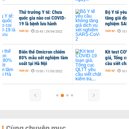
Bộ Y tế yêu cầu không
B
-
tăng giá dịch vụ xét
d
nghiệm SARS-CoV-2
M
R
THỜI SỰ
-
15:00 | 11/03/2022
TH
Kit test COVID-19 loạn
m
giá, Tổng cục QLTT yêu
cầu siết chặt kiểm tra,...
THỜI SỰ
-
16:00 | 23/02/2022
Cùng chuyên mục