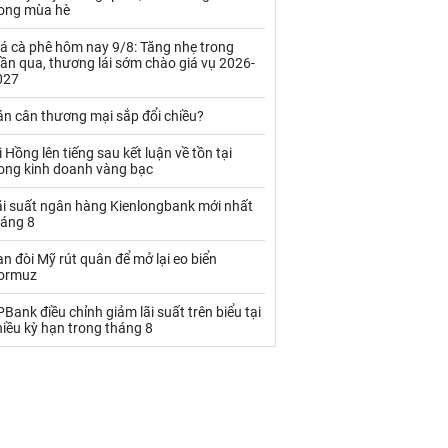
Palladium
Phân bón
rong mùa hè
Rau - Củ -Quả
Sắt thép
á cà phê hôm nay 9/8: Tăng nhẹ trong
ần qua, thương lái sớm chào giá vụ 2026-
027
Sữa
án cân thương mại sắp đổi chiều?
Than
Thức ăn chăn nuôi
 Hồng lên tiếng sau kết luận về tồn tại
rong kinh doanh vàng bạc
Thủy hải sản khác
Tôm
ãi suất ngân hàng Kienlongbank mới nhất
Vàng
háng 8
an đòi Mỹ rút quân để mở lại eo biển
VLXD khác
Xăng dầu
ormuz
Xi măng - Clynker
Bank điều chỉnh giảm lãi suất trên biểu tại
iều kỳ hạn trong tháng 8