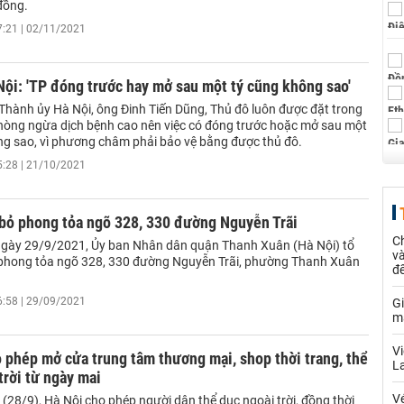
đồng.
7:21 | 02/11/2021
Nội: 'TP đóng trước hay mở sau một tý cũng không sao'
 Thành ủy Hà Nội, ông Đinh Tiến Dũng, Thủ đô luôn được đặt trong
phòng ngừa dịch bệnh cao nên việc có đóng trước hoặc mở sau một
ng sao, vì phương châm phải bảo vệ bằng được thủ đô.
5:28 | 21/10/2021
 bỏ phong tỏa ngõ 328, 330 đường Nguyễn Trãi
C
ngày 29/9/2021, Ủy ban Nhân dân quận Thanh Xuân (Hà Nội) tổ
và
phong tỏa ngõ 328, 330 đường Nguyễn Trãi, phường Thanh Xuân
đ
6:58 | 29/09/2021
Gi
m
Vi
 phép mở cửa trung tâm thương mại, shop thời trang, thể
La
trời từ ngày mai
Vé
(28/9), Hà Nội cho phép người dân thể dục ngoài trời, đồng thời