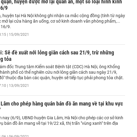
 quận, huyện được mở lại quán ăn, một số loại hình kinh
16/9
 huyện tại Hà Nội không ghi nhận ca mắc cộng đồng (tính từ ngày
c mở lại cửa hàng ăn uống, cơ sở kinh doanh văn phòng phẩm,...
 16/9.
8:15 | 15/09/2021
: Sẽ đề xuất nới lỏng giãn cách sau 21/9, trừ những
g tỏa
ám đốc Trung tâm Kiểm soát Bệnh tật (CDC) Hà Nội, ông Khổng
thành phố có thể nghiên cứu nới lỏng giãn cách sau ngày 21/9,
ỏ" thuộc địa bàn các quận, huyện sẽ tiếp tục phải phong tỏa chặt.
7:10 | 13/09/2021
 Lâm cho phép hàng quán bán đồ ăn mang về tại khu vực
'
 nay (6/9), UBND huyện Gia Lâm, Hà Nội cho phép các cơ sở kinh
ụ bán đồ ăn mang về tại 19/22 xã, thị trấn "vùng xanh" trên địa
1:06 | 06/09/2021