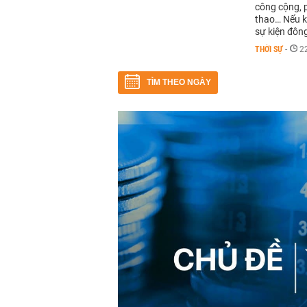
công cộng, p
thao… Nếu k
sự kiện đôn
THỜI SỰ
-
2
TÌM THEO NGÀY