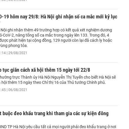
-19 hôm nay 29/8: Hà Nội ghi nhận số ca mắc mới kỷ lục
y
à Nội ghi nhận thêm 49 trường hợp có kết quả xét nghiệm dương
S-CoV-2, nâng tổng số ca mắc trong ngày lên 133. Trong đó, 4
ược phát hiện tại cộng đồng, 129 người còn lại đã cách ly hoặc
vùng phong tỏa.
1:14 | 29/08/2021
p tục giãn cách xã hội thêm 15 ngày tới 22/8
Thường trực Thành ủy Hà Nội Nguyễn Thị Tuyến cho biết Hà Nội sẽ
ã hội thêm 15 ngày theo Chỉ thị 16 của Thủ tướng Chính phủ.
1:45 | 06/08/2021
t buộc đeo khẩu trang khi tham gia các sự kiện đông
ND TP Hà Nội yêu cầu tất cả mọi người phải đeo khẩu trang ở nơi