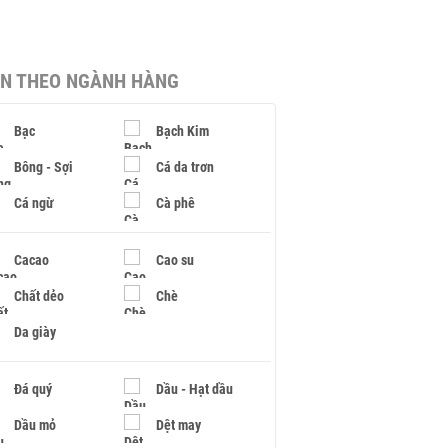
IN THEO NGÀNH HÀNG
Bạc
Bạch Kim
Bông - Sợi
Cá da trơn
Cá ngừ
Cà phê
Cacao
Cao su
Chất dẻo
Chè
Da giày
Đá quý
Dầu - Hạt dầu
Dầu mỏ
Dệt may