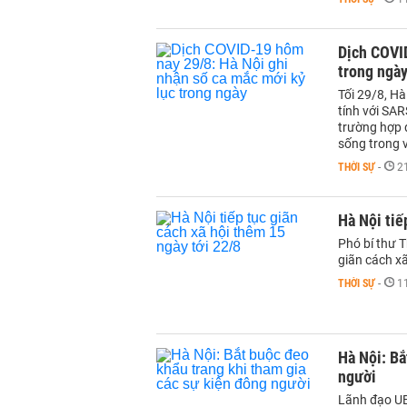
Dịch COVID
trong ngà
Tối 29/8, H
tính với SAR
trường hợp đ
sống trong 
THỜI SỰ
-
2
Hà Nội tiế
Phó bí thư 
giãn cách x
THỜI SỰ
-
1
Hà Nội: Bắ
người
Lãnh đạo UB