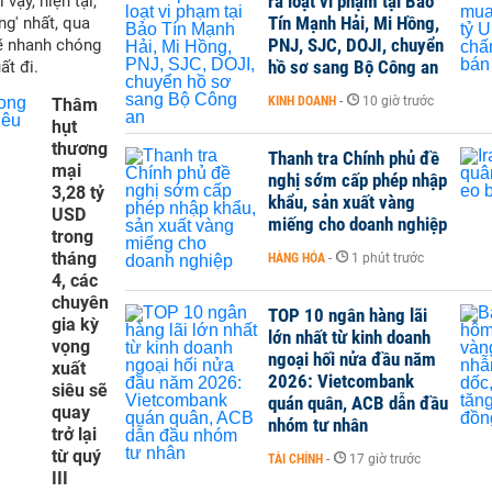
ra loạt vi phạm tại Bảo
vậy, hiện tại,
Tín Mạnh Hải, Mi Hồng,
ng' nhất, qua
PNJ, SJC, DOJI, chuyển
ẽ nhanh chóng
hồ sơ sang Bộ Công an
ất đi.
KINH DOANH
-
10 giờ trước
Thâm
hụt
thương
Thanh tra Chính phủ đề
mại
nghị sớm cấp phép nhập
3,28 tỷ
khẩu, sản xuất vàng
USD
miếng cho doanh nghiệp
trong
tháng
HÀNG HÓA
-
1 phút trước
4, các
chuyên
TOP 10 ngân hàng lãi
gia kỳ
lớn nhất từ kinh doanh
vọng
ngoại hối nửa đầu năm
xuất
2026: Vietcombank
siêu sẽ
quán quân, ACB dẫn đầu
quay
nhóm tư nhân
trở lại
từ quý
TÀI CHÍNH
-
17 giờ trước
III