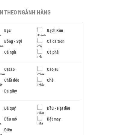
IN THEO NGÀNH HÀNG
Bạc
Bạch Kim
Bông - Sợi
Cá da trơn
Cá ngừ
Cà phê
Cacao
Cao su
Chất dẻo
Chè
Da giày
Đá quý
Dầu - Hạt dầu
Dầu mỏ
Dệt may
Điện