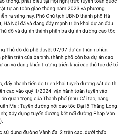
ao thông, phát biểu tại Hội nghị trực tuyến toàn quốc
rật tự an toàn giao thông năm 2023 và phương
ễn ra sáng nay, Phó Chủ tịch UBND thành phố Hà
, Hà Nội đã và đang đẩy mạnh triển khai dự án đầu
Thủ đô và dự án thành phần ba dự án đường cao tốc
Vùng Thủ đô đã phê duyệt 07/07 dự án thành phần;
 phần trên của ba tỉnh, thành phố còn ba dự án cao
ự án và đang khẩn trương triển khai các thủ tục để tổ
đẩy nhanh tiến độ triển khai tuyến đường sắt đô thị
ên cao vào quý II/2024, vận hành toàn tuyến vào
án quan trọng của Thành phố (như Cải tạo, nâng
Xuân Mai; Tuyến đường nối cao tốc Đại lộ Thăng Long
ình; Xây dựng tuyến đường kết nối đường Pháp Vân
).
c sử dụng đường Vành đai 2 trên cao, dưới thấp