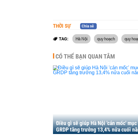
THỜI SỰ
Chia sẻ
Hà Nội
quy hoạch
quy ho
TAG:
CÓ THỂ BẠN QUAN TÂM
Điều gì sẽ giúp Hà Nội 'cán mốc' mục
GRDP tăng trưởng 13,4% nửa cuối n