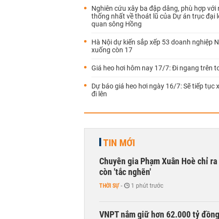
Nghiên cứu xây ba đập dâng, phù hợp với 
thống nhất về thoát lũ của Dự án trục đại 
quan sông Hồng
Hà Nội dự kiến sắp xếp 53 doanh nghiệp 
xuống còn 17
Giá heo hơi hôm nay 17/7: Đi ngang trên 
Dự báo giá heo hơi ngày 16/7: Sẽ tiếp tục
đi lên
TIN MỚI
Chuyên gia Phạm Xuân Hoè chỉ ra 
còn 'tắc nghẽn'
THỜI SỰ
-
1 phút trước
VNPT nắm giữ hơn 62.000 tỷ đồn