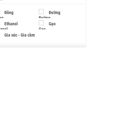
Đồng
Đường
Ethanol
Gạo
Gia súc - Gia cầm
Giấy
Gỗ
Hạt điều
Hồ tiêu - Hạt tiêu
Khí đốt
Kim loại khác
Mắc ca
Muối
Ngũ cốc
Nhựa - Hạt nhựa
Palladium
Phân bón