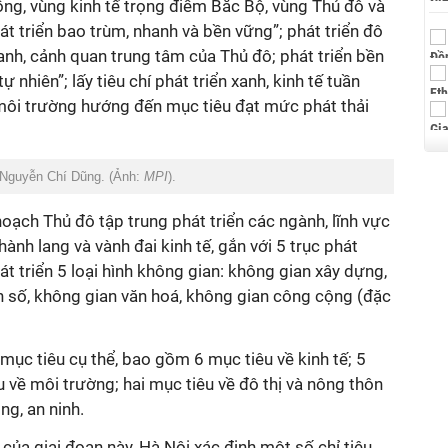
g, vùng kinh tế trọng điểm Bắc Bộ, vùng Thủ đô và
át triển bao trùm, nhanh và bền vững”; phát triển đô
xanh, cảnh quan trung tâm của Thủ đô; phát triển bền
 nhiên”; lấy tiêu chí phát triển xanh, kinh tế tuần
môi trường hướng đến mục tiêu đạt mức phát thải
 Nguyễn Chí Dũng. (Ảnh:
MPI
).
oạch Thủ đô tập trung phát triển các ngành, lĩnh vực
ành lang và vành đai kinh tế, gắn với 5 trục phát
hát triển 5 loại hình không gian: không gian xây dựng,
 số, không gian văn hoá, không gian công cộng (đặc
ục tiêu cụ thể, bao gồm 6 mục tiêu về kinh tế; 5
u về môi trường; hai mục tiêu về đô thị và nông thôn
g, an ninh.
của giai đoạn này, Hà Nội xác định một số chỉ tiêu