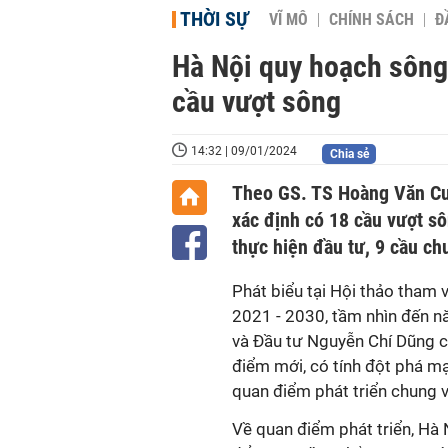
THỜI SỰ
VĨ MÔ
CHÍNH SÁCH
Đ
Hà Nội quy hoạch sông
cầu vượt sông
14:32 | 09/01/2024
Chia sẻ
Theo GS. TS Hoàng Văn Cườ
xác định có 18 cầu vượt s
thực hiện đầu tư, 9 cầu ch
Phát biểu tại Hội thảo tham 
2021 - 2030, tầm nhìn đến n
và Đầu tư Nguyễn Chí Dũng c
điểm mới, có tính đột phá mạ
quan điểm phát triển chung 
Về quan điểm phát triển, Hà 