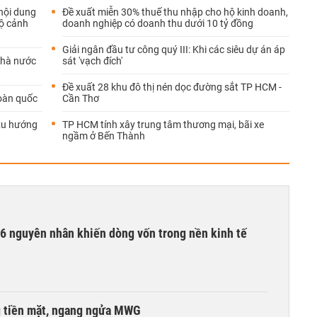
nội dung
Đề xuất miễn 30% thuế thu nhập cho hộ kinh doanh,
lộ cảnh
doanh nghiệp có doanh thu dưới 10 tỷ đồng
Giải ngân đầu tư công quý III: Khi các siêu dự án áp
Nhà nước
sát 'vạch đích'
Đề xuất 28 khu đô thị nén dọc đường sắt TP HCM -
toàn quốc
Cần Thơ
 xu hướng
TP HCM tính xây trung tâm thương mại, bãi xe
ngầm ở Bến Thành
6 nguyên nhân khiến dòng vốn trong nền kinh tế
g tiền mặt, ngang ngửa MWG