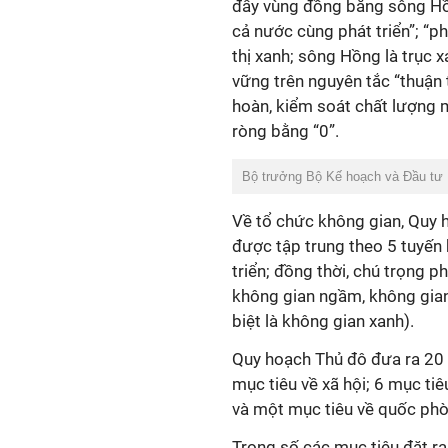
đẩy vùng đồng bằng sông Hồn
cả nước cùng phát triển”; “ph
thị xanh; sông Hồng là trục 
vững trên nguyên tắc “thuận tự
hoàn, kiểm soát chất lượng 
ròng bằng “0”.
Bộ trưởng Bộ Kế hoạch và Đầu tư
Về tổ chức không gian, Quy h
được tập trung theo 5 tuyến h
triển; đồng thời, chú trọng p
không gian ngầm, không gian
biệt là không gian xanh).
Quy hoạch Thủ đô đưa ra 20 m
mục tiêu về xã hội; 6 mục tiê
và một mục tiêu về quốc phòn
Trong số các mục tiêu đặt ra 