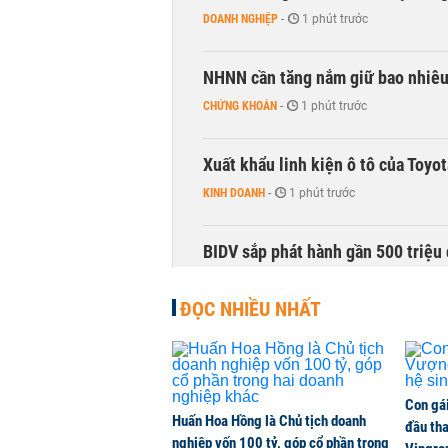
DOANH NGHIỆP
-
1 phút trước
NHNN cần tăng nắm giữ bao nhiêu
CHỨNG KHOÁN
-
1 phút trước
Xuất khẩu linh kiện ô tô của Toyo
KINH DOANH
-
1 phút trước
BIDV sắp phát hành gần 500 triệu 
TÀI CHÍNH
-
1 phút trước
ĐỌC NHIỀU NHẤT
Con gá
Huấn Hoa Hồng là Chủ tịch doanh
đầu tha
nghiệp vốn 100 tỷ, góp cổ phần trong