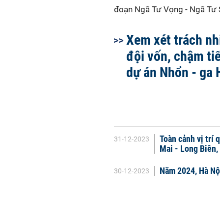
đoạn Ngã Tư Vọng - Ngã Tư S
Xem xét trách n
đội vốn, chậm ti
dự án Nhổn - ga 
Toàn cảnh vị trí
31-12-2023
Mai - Long Biên,
Năm 2024, Hà Nội
30-12-2023