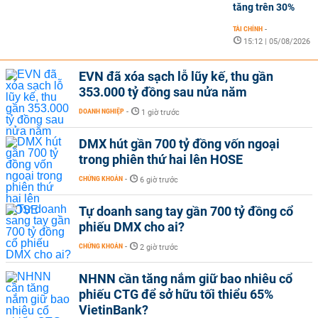
tăng trên 30%
TÀI CHÍNH
-
15:12 | 05/08/2026
EVN đã xóa sạch lỗ lũy kế, thu gần
353.000 tỷ đồng sau nửa năm
DOANH NGHIỆP
-
1 giờ trước
DMX hút gần 700 tỷ đồng vốn ngoại
trong phiên thứ hai lên HOSE
CHỨNG KHOÁN
-
6 giờ trước
Tự doanh sang tay gần 700 tỷ đồng cổ
phiếu DMX cho ai?
CHỨNG KHOÁN
-
2 giờ trước
NHNN cần tăng nắm giữ bao nhiêu cổ
phiếu CTG để sở hữu tối thiểu 65%
VietinBank?