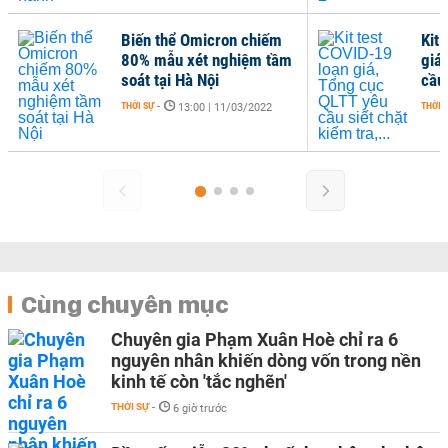
Biến thể Omicron chiếm
Kit
80% mẫu xét nghiệm tầm
giá
soát tại Hà Nội
cầu 
THỜI SỰ
-
THỜI 
13:00 | 11/03/2022
Cùng chuyên mục
Chuyên gia Phạm Xuân Hoè chỉ ra 6
nguyên nhân khiến dòng vốn trong nền
kinh tế còn 'tắc nghẽn'
THỜI SỰ
-
6 giờ trước