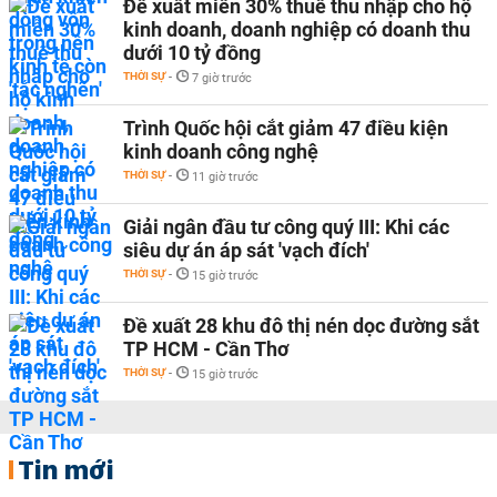
Đề xuất miễn 30% thuế thu nhập cho hộ
kinh doanh, doanh nghiệp có doanh thu
dưới 10 tỷ đồng
THỜI SỰ
-
7 giờ trước
Trình Quốc hội cắt giảm 47 điều kiện
kinh doanh công nghệ
THỜI SỰ
-
11 giờ trước
Giải ngân đầu tư công quý III: Khi các
siêu dự án áp sát 'vạch đích'
THỜI SỰ
-
15 giờ trước
Đề xuất 28 khu đô thị nén dọc đường sắt
TP HCM - Cần Thơ
THỜI SỰ
-
15 giờ trước
Tin mới