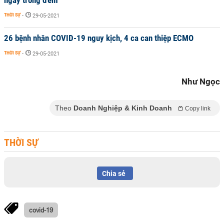
ngay trong đêm
THỜI SỰ
-
29-05-2021
26 bệnh nhân COVID-19 nguy kịch, 4 ca can thiệp ECMO
THỜI SỰ
-
29-05-2021
Như Ngọc
Theo
Doanh Nghiệp & Kinh Doanh
Copy link
THỜI SỰ
Chia sẻ
covid-19