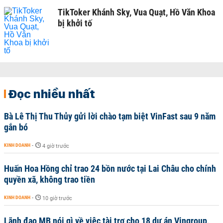
TikToker Khánh Sky, Vua Quạt, Hồ Văn Khoa
bị khởi tố
Đọc nhiều nhất
Bà Lê Thị Thu Thủy gửi lời chào tạm biệt VinFast sau 9 năm
gắn bó
KINH DOANH
-
4 giờ trước
Huấn Hoa Hồng chỉ trao 24 bồn nước tại Lai Châu cho chính
quyền xã, không trao tiền
KINH DOANH
-
10 giờ trước
Lãnh đạo MB nói gì về việc tài trợ cho 18 dự án Vingroup,