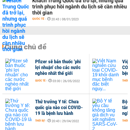
Khách Trung Quốc đã trở lại, nhưng quá
trình phục hồi ngành du lịch sẽ cần nhiều
thời gian
QUỐC TẾ
-
20:43 | 08/01/2023
Cùng chủ đề
Pfizer sẽ bán thuốc 'phi
Việ
lợi nhuận' cho các nước
COV
nghèo nhất thế giới
bện
QUỐC TẾ
-
THỜI 
03:00 | 26/05/2022
Thứ trưởng Y tế: Chưa
Bộ 
quốc gia nào coi COVID-
tăng
19 là bệnh lưu hành
ngh
THỜI SỰ
-
THỜI 
20:43 | 29/04/2022