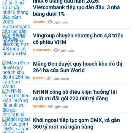
nhất 6 tháng đầu năm 2026:
Vietcombank tiếp tục dẫn đầu, 3 nhà
băng dưới 1%
TÀI CHÍNH
-
5 giờ trước
Vingroup chuyển nhượng hơn 4,8 triệu
cổ phiếu VHM
CHỨNG KHOÁN
-
4 giờ trước
Măng Đen duyệt quy hoạch khu đô thị
264 ha của Sun World
NHÀ ĐẤT
-
1 phút trước
NHNN công bố điều kiện 'hưởng' lãi
suất ưu đãi gói 220.000 tỷ đồng
TÀI CHÍNH
-
3 giờ trước
Khối ngoại tiếp tục gom DMX, xả gần
360 tỷ một mã ngân hàng