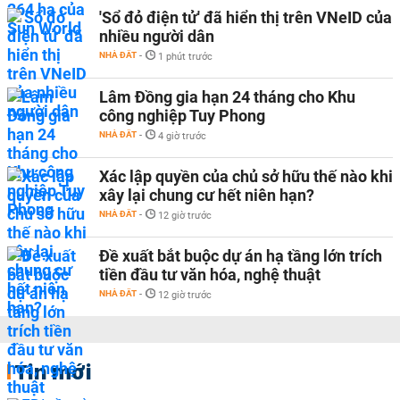
'Sổ đỏ điện tử' đã hiển thị trên VNeID của
nhiều người dân
NHÀ ĐẤT
-
1 phút trước
Lâm Đồng gia hạn 24 tháng cho Khu
công nghiệp Tuy Phong
NHÀ ĐẤT
-
4 giờ trước
Xác lập quyền của chủ sở hữu thế nào khi
xây lại chung cư hết niên hạn?
NHÀ ĐẤT
-
12 giờ trước
Đề xuất bắt buộc dự án hạ tầng lớn trích
tiền đầu tư văn hóa, nghệ thuật
NHÀ ĐẤT
-
12 giờ trước
Tin mới