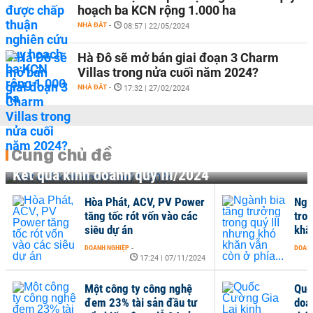
hoạch ba KCN rộng 1.000 ha
NHÀ ĐẤT
-
08:57 | 22/05/2024
Hà Đô sẽ mở bán giai đoạn 3 Charm
Villas trong nửa cuối năm 2024?
NHÀ ĐẤT
-
17:32 | 27/02/2024
Cùng chủ đề
Kết quả kinh doanh quý III/2024
Hòa Phát, ACV, PV Power
Ngà
tăng tốc rót vốn vào các
tro
siêu dự án
khăn
DOANH NGHIỆP
-
DOANH
17:24 | 07/11/2024
Một công ty công nghệ
Quố
đem 23% tài sản đầu tư
doa