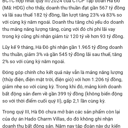
BCTC hợp nhất quý III/2024 của CTCP Tập đoàn Hà Đô
(Mã: HDG) cho thấy, doanh thu thuần đạt gần 567 tỷ đồng
và lãi sau thuế 182 tỷ đồng, lần lượt tăng 23% và 83% so
với cùng kỳ năm ngoái. Doanh thu tăng chủ yếu do doanh
thu mảng năng lượng tăng, cùng với đó chi phí lãi vay
trong kỳ cũng ghi nhận giảm từ 120 tỷ về hơn 93 tỷ đồng.
Lũy kế 9 tháng, Hà Đô ghi nhận gần 1.965 tỷ đồng doanh
thu thuần, giảm 3% và gần 545 tỷ đồng lãi sau thuế, tăng
2% so với cùng kỳ năm ngoái.
Đóng góp chính cho kết quả này vẫn là mảng năng lượng
(thủy điện, điện mặt trời, điện gió) với hơn 1.206 tỷ đồng,
giảm nhẹ so với cùng kỳ. Trong khi đó, mảng kinh doanh
bất động sản đem về gần 399 tỷ đồng (không biến động
so với thời điểm cuối quý II), gấp 2,1 lần cùng kỳ.
Trong quý III, Hà Đô chưa mở bán các sản phẩm còn lại
của dự án Hado Charm Villas, do đó không ghi nhận
doanh thu bất động sản.
Năm nay tập đoàn này dự kiến