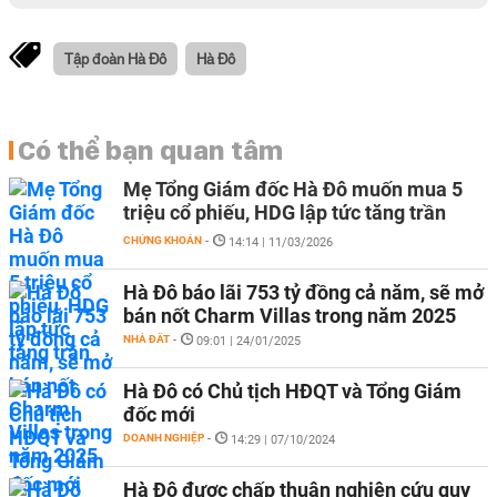
Tập đoàn Hà Đô
Hà Đô
Có thể bạn quan tâm
Mẹ Tổng Giám đốc Hà Đô muốn mua 5
triệu cổ phiếu, HDG lập tức tăng trần
CHỨNG KHOÁN
-
14:14 | 11/03/2026
Hà Đô báo lãi 753 tỷ đồng cả năm, sẽ mở
bán nốt Charm Villas trong năm 2025
NHÀ ĐẤT
-
09:01 | 24/01/2025
Hà Đô có Chủ tịch HĐQT và Tổng Giám
đốc mới
DOANH NGHIỆP
-
14:29 | 07/10/2024
Hà Đô được chấp thuận nghiên cứu quy