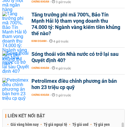
CHỨNG KHOÁN
-
3 giờ trước
Tăng trưởng phi mã 700%, Bảo Tín
Mạnh Hải lộ tham vọng doanh thu
74.000 tỷ: Ngành vàng kiếm tiền khủng
thế nào?
KINH DOANH
-
4 giờ trước
Sóng thoái vốn Nhà nước có trở lại sau
Quyết định 40?
CHỨNG KHOÁN
-
4 giờ trước
Petrolimex điều chỉnh phương án bán
hơn 23 triệu cp quỹ
CHỨNG KHOÁN
-
3 giờ trước
LIÊN KẾT NỔI BẬT
Giá vàng hôm nay
Tỷ giá ngoại tệ
Tỷ giá usd
Tỷ giá yen