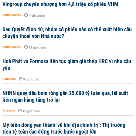
Vingroup chuyển nhượng hơn 4,8 triệu cổ phiếu VHM
CHỨNG KHOÁN
-
4 giờ trước
Sau Quyết định 40, nhóm cổ phiếu nào có thể xuất hiện câu
chuyện thoái vốn Nhà nước?
CHỨNG KHOÁN
-
11 giờ trước
Hoà Phát và Formosa liên tục giảm giá thép HRC vì nhu cầu
yếu
HÀNG HÓA
-
9 giờ trước
NHNN quay đầu bơm ròng gần 25.000 tỷ tuần qua, lãi suất
liên ngân hàng tăng trở lại
TÀI CHÍNH
-
11 giờ trước
Mỹ biến đồng yen thành 'vũ khí địa chính trị': Thị trường
tiền tệ toàn cầu đứng trước bước ngoặt lớn