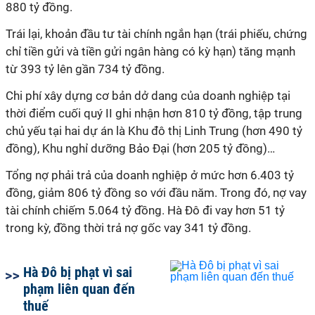
880 tỷ đồng.
Trái lại, khoản đầu tư tài chính ngắn hạn (trái phiếu, chứng
chỉ tiền gửi và tiền gửi ngân hàng có kỳ hạn) tăng mạnh
từ 393 tỷ lên gần 734 tỷ đồng.
Chi phí xây dựng cơ bản dở dang của doanh nghiệp tại
thời điểm cuối quý II ghi nhận hơn 810 tỷ đồng, tập trung
chủ yếu tại hai dự án là Khu đô thị Linh Trung (hơn 490 tỷ
đồng), Khu nghỉ dưỡng Bảo Đại (hơn 205 tỷ đồng)…
Tổng nợ phải trả
của doanh nghiệp ở mức hơn 6.403 tỷ
đồng, giảm 806 tỷ đồng so với đầu năm. Trong đó, nợ vay
tài chính chiếm 5.064 tỷ đồng. Hà Đô đi vay hơn 51 tỷ
trong kỳ, đồng thời trả nợ gốc vay 341 tỷ đồng.
Hà Đô bị phạt vì sai
phạm liên quan đến
thuế