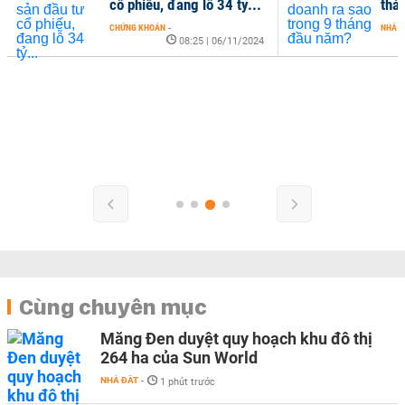
cổ phiếu, đang lỗ 34 tỷ...
thá
CHỨNG KHOÁN
-
NHÀ Đ
08:25 | 06/11/2024
Cùng chuyên mục
Măng Đen duyệt quy hoạch khu đô thị
264 ha của Sun World
NHÀ ĐẤT
-
1 phút trước