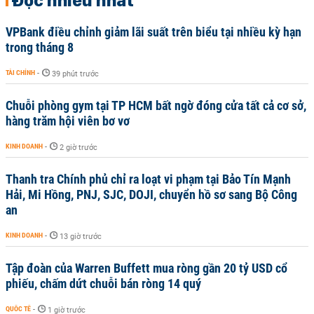
Đọc nhiều nhất
VPBank điều chỉnh giảm lãi suất trên biểu tại nhiều kỳ hạn
trong tháng 8
TÀI CHÍNH
-
39 phút trước
Chuỗi phòng gym tại TP HCM bất ngờ đóng cửa tất cả cơ sở,
hàng trăm hội viên bơ vơ
KINH DOANH
-
2 giờ trước
Thanh tra Chính phủ chỉ ra loạt vi phạm tại Bảo Tín Mạnh
Hải, Mi Hồng, PNJ, SJC, DOJI, chuyển hồ sơ sang Bộ Công
an
KINH DOANH
-
13 giờ trước
Tập đoàn của Warren Buffett mua ròng gần 20 tỷ USD cổ
phiếu, chấm dứt chuỗi bán ròng 14 quý
QUỐC TẾ
-
1 giờ trước