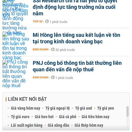
SSI Research chỉ ra hai yếu tố quyết
định động lực tăng trưởng nửa cuối
năm
THỜI SỰ
-
1 phút trước
Mi Hồng lên tiếng sau kết luận về tồn
tại trong kinh doanh vàng bạc
KINH DOANH
-
32 phút trước
PNJ công bố thông tin bất thường liên
quan đến vấn đề nộp thuế
KINH DOANH
-
1 phút trước
LIÊN KẾT NỔI BẬT
Giá vàng hôm nay
Tỷ giá ngoại tệ
Tỷ giá usd
Tỷ giá yen
Tỷ giá euro
Giá heo hơi
Giá cà phê
Giá tiêu hôm nay
Lãi suất ngân hàng
Giá xăng dầu
Giá thép hôm nay