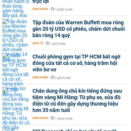
trục lợi
KINH DOANH
-
1 phút trước
Tập đoàn của Warren Buffett mua ròng
gần 20 tỷ USD cổ phiếu, chấm dứt chuỗi
bán ròng 14 quý
QUỐC TẾ
-
1 giờ trước
Chuỗi phòng gym tại TP HCM bất ngờ
đóng cửa tất cả cơ sở, hàng trăm hội
viên bơ vơ
KINH DOANH
-
2 giờ trước
Chân dung ông chủ kín tiếng đứng sau
tiệm vàng Mi Hồng: Từ phụ xe, sửa đồ
điện tử cũ đến gây dựng thương hiệu
hơn 35 năm tuổi
KINH DOANH
-
1 phút trước